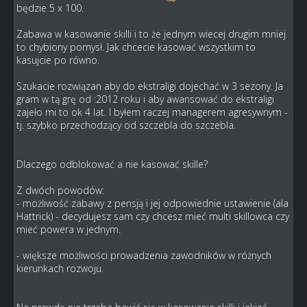
będzie 5 x 100.
Zabawa w kasowanie skilli i to że jednym wiecej drugim mniej
to chybiony pomysł. Jak chcecie kasować wszystkim to
kasujcie po równo.
Szukacie rozwiązan aby do ekstraligi dojechać w 3 sezony. Ja
gram w tą grę od :2012 roku i aby awansować do ekstraligi
zajeło mi to ok 4 lat. I byłem raczej managerem agresywnym -
tj. szybko przechodzący od szczebla do szczebla.
Dlaczego odblokować a nie kasować skille?
Z dwóch powodów:
- możliwość zabawy z pensją i jej odpowiednie ustawienie (ala
Hattrick) - decydujesz sam czy chcesz mieć multi skillowca czy
mieć powera w jednym.
- większe możliwości prowadzenia zawodników w różnych
kierunkach rozwoju.