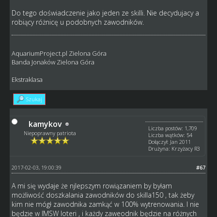
Do tego doświadczenie jako jeden ze skilli. Nie decydujacy a
robiący różnicę u podobnych zawodników.
AquariumProject.pl Zielona Góra
Banda Jonaków Zielona Góra
Ekstraklasa
Szukaj
kamykov
Liczba postów: 1,709
Niepoprawny patriota
Liczba wątków: 54
Dołączył: Jan 2011
Drużyna: Krzyżacy R3
2017-02-03, 19:00:39
#67
A mi się wydaje że njlepszym rowiązaniem by byłam
możliwość doszkalania zawodników do skilla150 , tak żeby
kim nie mógł zawodnika zamkąć w 100% wytrenowania. I nie
będzie w IMSW loteri , i każdy zaweodnik będzie na różnych