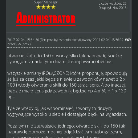
Super Manager
Liczba wątków: 22
Dołączył: Nov 2016
2017-02-04, 15:34:56
#69
(Ten post był ostatnio modyfikowany: 2017-02-04, 15:36:02
przez
GM_Arek
.)
otwarcie skilla do 150 otworzy tylko tak naprawdę ścieżkę
cyborgom z nadbitymi dniami treningowymi obecnie.
wszystkie zmiany (POŁĄCZONE) które proponuję, spowodują
że już za czas jakiś będzie niewielu zawodników nawet z 2 x
100 i wtedy otwierania skilli do 150 straci sens. Albo inaczej:
będzie miało sens gdy zawodnik będzie np 4 x 60 + 1 x 130
np.
Tyle że wtedy pj, jak wspominałeś, stworzy to drużyny
wygrywające wysoko u siebie i dostające bęcki na wyjazdach.
Poza tym nie zauważacie jednego: otwarcie skilli do 150 tak
naprawdę pomoże mocniej odjeżdżać tym najbogatszym,
czyli: kupowanie najlepszych i dalszy ich trening.