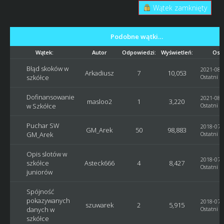
Wątek zamknięty
Podobne wątki…
Wątek:
Autor
Odpowiedzi:
Wyświetleń:
Osta
Błąd skoków w
2021-08-1
Arkadiusz
7
10,053
szkółce
Ostatni p
Dofinansowanie
2021-08-1
masloo2
1
3,220
w Szkółce
Ostatni p
Puchar SW
2018-07-2
GM_Arek
50
98,883
GM_Arek
Ostatni p
Opis slotów w
2018-07-2
szkółce
Asteck666
4
8,427
Ostatni p
juniorów
Spójność
pokazywanych
2018-07-2
szuwarek
2
5,915
danych w
Ostatni p
szkółce