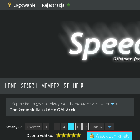
Logowanie
Rejestracja
HOME
SEARCH
MEMBER LIST
HELP
Oficjalne forum gry Speedway-World
›
Pozostałe
›
Archiwum
›
Obniżenie skilla szkółce GM_Arek
Strony (7):
« Wstecz
1
…
3
4
5
6
7
Dalej »
Ocena wątku:
Wątek zamknięty