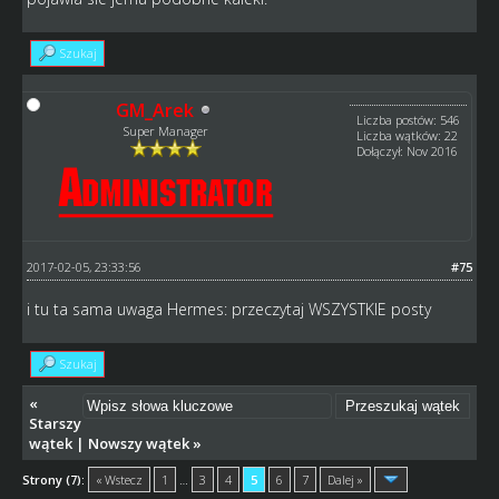
Szukaj
GM_Arek
Liczba postów: 546
Super Manager
Liczba wątków: 22
Dołączył: Nov 2016
2017-02-05, 23:33:56
#75
i tu ta sama uwaga Hermes: przeczytaj WSZYSTKIE posty
Szukaj
«
Starszy
wątek
|
Nowszy wątek
»
Strony (7):
« Wstecz
1
…
3
4
5
6
7
Dalej »