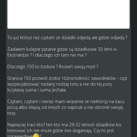
Gracze jak jest potrzeba to są ba grze.
Mamy przykład z wysypem który jest w środy a
zaobserwowalem ze wtedy przez większość dnia jest
zalogowanych okolo 30 osob.Mozna jak si chce? Mozna.
To juz któryś raz czytam że dziadki odjadą ale gdzie odjadą ?
Zadałem kolejne pytanie gdzie są dziadkowie 33 letni w
Ekstralidze ? I dlaczego ich tam nie ma ?
Dlaczego 150 to bzdura ? Rozwiń swoją myśl ?
Granica 150 pozwoli zrobić różnorodność zawodników - czyt.
wyspecjalizować nadany rodzaj toru a nie do tej pory
liczyłasię suma i suma jechała.
Czytam, czytam i nieraz mam wrażenie że niektórzy na kacu
piszą albo klepią od innych co napisali a nie obronili swojej
tezy.
Najwięcej traci kto? ten kto ma 29-32 letnich dziadków bo
trenować ich nie może gdzie inni doganiają. Czy to jest
sprawiedliwe
?