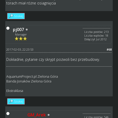
torach miał różne osiagnięcia
Szukaj
pj007
Liczba postów: 213
Manager
Liczba wątków: 18
Dołączył: Jul 2012
2017-02-03, 22:23:53
#68
Dokładnie, pytanie czy skrypt pozwoli bez przebudowy.
AquariumProject.pl Zielona Góra
Banda Jonaków Zielona Góra
Ekstraklasa
Szukaj
GM_Arek
Liczba postów: 546