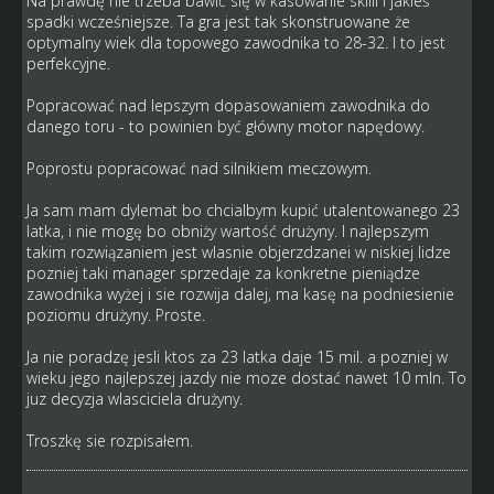
Na prawdę nie trzeba bawić się w kasowanie skilli i jakieś
spadki wcześniejsze. Ta gra jest tak skonstruowane że
optymalny wiek dla topowego zawodnika to 28-32. I to jest
perfekcyjne.
Popracować nad lepszym dopasowaniem zawodnika do
danego toru - to powinien być główny motor napędowy.
Poprostu popracować nad silnikiem meczowym.
Ja sam mam dylemat bo chcialbym kupić utalentowanego 23
latka, i nie mogę bo obniży wartość drużyny. I najlepszym
takim rozwiązaniem jest wlasnie objerzdzanei w niskiej lidze
pozniej taki manager sprzedaje za konkretne pieniądze
zawodnika wyżej i sie rozwija dalej, ma kasę na podniesienie
poziomu drużyny. Proste.
Ja nie poradzę jesli ktos za 23 latka daje 15 mil. a pozniej w
wieku jego najlepszej jazdy nie moze dostać nawet 10 mln. To
juz decyzja wlasciciela drużyny.
Troszkę sie rozpisałem.