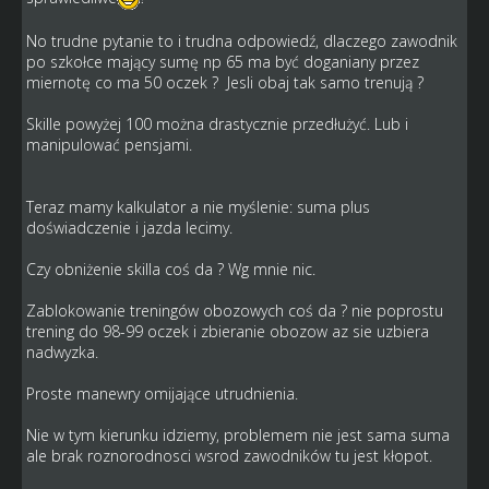
No trudne pytanie to i trudna odpowiedź, dlaczego zawodnik
po szkołce mający sumę np 65 ma być doganiany przez
miernotę co ma 50 oczek ? Jesli obaj tak samo trenują ?
Skille powyżej 100 można drastycznie przedłużyć. Lub i
manipulować pensjami.
Teraz mamy kalkulator a nie myślenie: suma plus
doświadczenie i jazda lecimy.
Czy obniżenie skilla coś da ? Wg mnie nic.
Zablokowanie treningów obozowych coś da ? nie poprostu
trening do 98-99 oczek i zbieranie obozow az sie uzbiera
nadwyzka.
Proste manewry omijające utrudnienia.
Nie w tym kierunku idziemy, problemem nie jest sama suma
ale brak roznorodnosci wsrod zawodników tu jest kłopot.