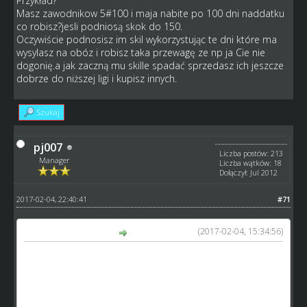
Przykład?
Masz zawodnikow 5#100 i maja nabite po 100 dni naddatku
co robisz?jesli podniosą skok do 150.
Oczywiście podnosisz im skil wykorzystując te dni które ma
wysylasz na obóz i robisz taka przewagę ze np ja Cie nie
dogonię.a jak zaczną mu skille spadać sprzedasz ich jeszcze
dobrze do niższej ligi i kupisz innych.
Szukaj
pj007
Liczba postów: 213
Manager
Liczba wątków: 18
Dołączył: Jul 2012
2017-02-04, 22:40:41
#71
(2017-02-04, 15:34:56)
GM_Arek napisał(a):
otwarcie skilla do 150 otworzy tylko tak naprawdę ścieżkę
cyborgom z nadbitymi dniami treningowymi obecnie.
wszystkie zmiany (POŁĄCZONE) które proponuję,