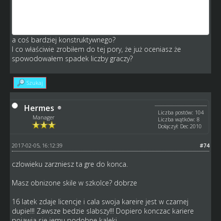
przychodzac do tej gry miales zwiekszyc liczeb grajacych a
robisz rzecz odwrtona.
a coś bardziej konstruktywnego?
I co właściwie zrobiłem do tej pory, że już oceniasz że
spowodowałem spadek liczby graczy?
Szukaj
Hermes
Liczba postów: 104
Manager
Liczba wątków: 8
Dołączył: Dec 2010
2017-02-05, 16:12:39
#74
czlowieku zarzniesz ta gre do konca.
Masz obnizone skile w szkolce? dobrze
16 latek zdaje licencje i cala swoja kareire jest w czarnej
dupie!!! Zawsze bedzie slabszy!!! Dopiero konczac kariere
pojawia sie jemu podobne kaleki.