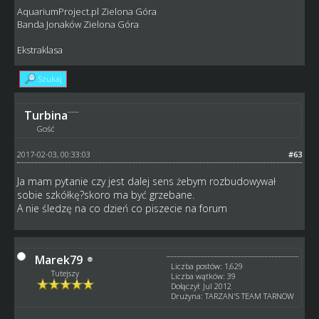
AquariumProject.pl Zielona Góra
Banda Jonaków Zielona Góra
Ekstraklasa
Szukaj
Turbina
Gość
2017-02-03, 00:33:03
#63
Ja mam pytanie czy jest dalej sens żebym rozbudowywał
sobie szkółkę?skoro ma być grzebane.
A nie śledzę na co dzień co piszecie na forum
Marek79
Liczba postów: 1,629
Tutejszy
Liczba wątków: 39
Dołączył: Jul 2012
Drużyna: TARZAN'S TEAM TARNOW