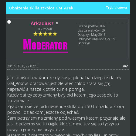
Obniżenie skilla szkółce GM_Arek
Tryb drzewa
Arkadiusz
Liczba postów: 892
KRZYZAK
Liczba wątków: 59
Dołączył: May 2016
Drużyna: ARJUMA Golub-
Dobrzyn
2017-01-30, 22:02:10
#61
Ja osobiście uważam ze dyskusja jak najbardziej ale dajmy
GM_Arkowi pracować.jest zle wiec chlop stara się grę
naprawić a nasze klotnie tu nie pomiga.
Każdy patrzy żeby zmiany byly pid katem jego zespołu to
zrozumiale.
Zgadzam sie ze pidnuesienue skilla do 150 to bzdura ktora
pozwoli dziadkom jeszcze odjechać.
Sam patrzylem na zmiany pod własnym katem przyznaje ale
jesli będziemy sie tu ciągle klocic( mnie tez się to tyczy) to
nowych graczy nie przybrdzie.
Jestem za 2 meczami w tygodniu choćby np liga juniorow