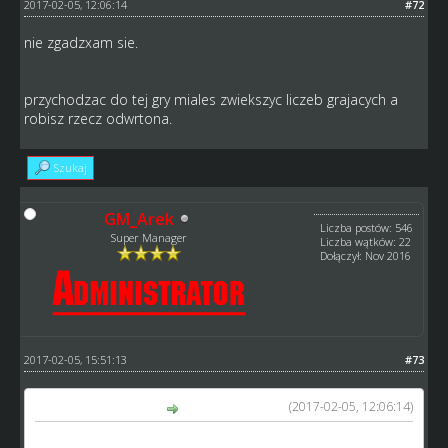
2017-02-05, 12:06:14
#72
nie zgadzxam sie.
przychodzac do tej gry miales zwiekszyc liczeb grajacych a
robisz rzecz odwrtona.
Szukaj
GM_Arek
Liczba postów: 546
Super Manager
Liczba wątków: 22
Dołączył: Nov 2016
2017-02-05, 15:51:13
#73
(2017-02-05, 12:06:14)
Hermes napisał(a):
nie zgadzxam sie.