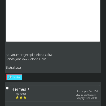
kosmos (wystarczy na 4 obrony przed spadkiem) i tu takie
wartości u tych najlepiej prowadzonych.
Tak taki zawodnik mógłby dalej trenować i być wybijającą
się postacią aczkolwiek drogą w utrzymaniu.
Nie widzę tu negatywnych czynników a wiele pozytywów i
wreszcie ruszenie skilli.
AquariumProject.pl Zielona Góra
Banda Jonaków Zielona Góra
Ekstraklasa
Szukaj
Hermes
Liczba postów: 104
Manager
Liczba wątków: 8
Dołączył: Dec 2010