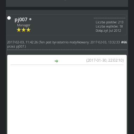
pj007
Liczba postów: 213
Manager
Liczba wątków: 18
Dołączył: Jul 2012
2017-02-03, 11:42:26
#66
(Ten post był ostatnio modyfikowany: 2017-02-03, 13:32:33
przez
pj007
.)
(2017-01-30, 22:02:10)
Arkadiusz napisał(a):
Ja osobiście uważam ze dyskusja jak najbardziej ale dajmy
GM_Arkowi pracować.jest zle wiec chlop stara się grę
naprawić a nasze klotnie tu nie pomiga.
Każdy patrzy żeby zmiany byly pid katem jego zespołu to
zrozumiale.
Zgadzam sie ze pidnuesienue skilla do 150 to bzdura
ktora pozwoli dziadkom jeszcze odjechać.
Sam patrzylem na zmiany pod własnym katem przyznaje
ale jesli będziemy sie tu ciągle klocic( mnie tez się to tyczy)
to nowych graczy nie przybrdzie.
Jestem za 2 meczami w tygodniu choćby np liga juniorow
czemu?