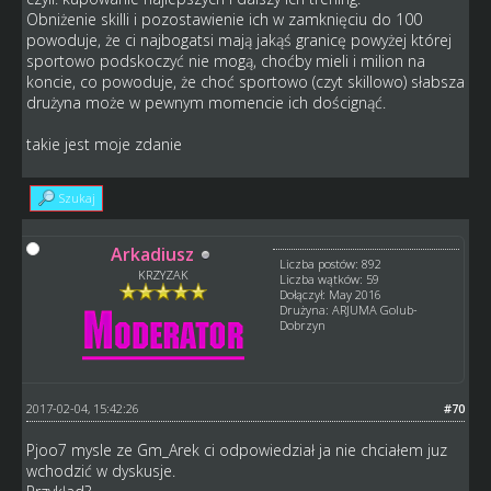
Obniżenie skilli i pozostawienie ich w zamknięciu do 100
powoduje, że ci najbogatsi mają jakąś granicę powyżej której
sportowo podskoczyć nie mogą, choćby mieli i milion na
koncie, co powoduje, że choć sportowo (czyt skillowo) słabsza
drużyna może w pewnym momencie ich doścignąć.
takie jest moje zdanie
Szukaj
Arkadiusz
Liczba postów: 892
KRZYZAK
Liczba wątków: 59
Dołączył: May 2016
Drużyna: ARJUMA Golub-
Dobrzyn
2017-02-04, 15:42:26
#70
Pjoo7 mysle ze Gm_Arek ci odpowiedział ja nie chciałem juz
wchodzić w dyskusje.