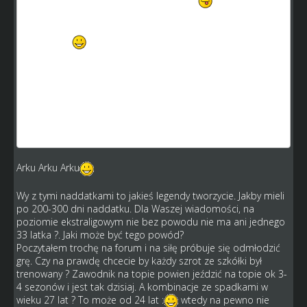
treningowymi ułatwimy ich ulokowanie?
wybacz, ale od razu to nasunęło mi się na myśl.
pomyślałeś o tym? czy dobrze wiesz, bo takich kilku masz
w składzie
a co do treści o tym, że wtedy można kierunkwo będzie
szkolić zawodnika pod dany tor. też już nad tym pracuję,
ale nie widzę potrzeby otwierania skilla w górę, bo to
droga tylko dla kilku % zawodników w grze. Jakieś
ograniczenie wg mnie musi być, by ci najbogatsi jednak
stale nie odjeżdżali biedniejszym skillowo.
Arku Arku Arku
Wy z tymi naddatkami to jakieś legendy tworzycie. Jakby mieli
po 200-300 dni naddatku. Dla Waszej wiadomości, na
poziomie ekstraligowym nie bez powodu nie ma ani jednego
33 latka ?. Jaki może być tego powód?
Poczytałem trochę na forum i na siłę próbuje się odmłodzić
grę. Czy na prawdę chcecie by każdy szrot ze szkółki był
trenowany ? Zawodnik na topie powien jeździć na topie ok 3-
4 sezonów i jest tak dzisiaj. A kombinacje ze spadkami w
wieku 27 lat ? To może od 24 lat :
wtedy na pewno nie