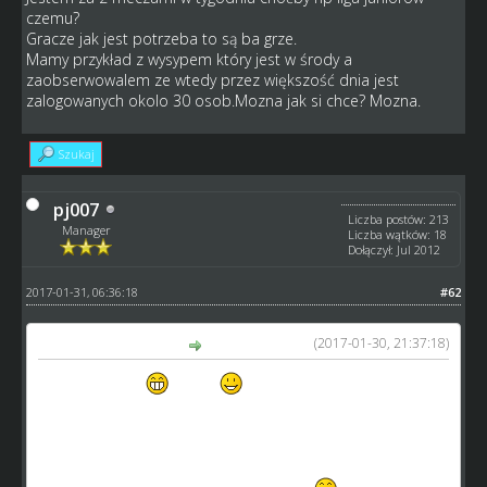
czemu?
Gracze jak jest potrzeba to są ba grze.
Mamy przykład z wysypem który jest w środy a
zaobserwowalem ze wtedy przez większość dnia jest
zalogowanych okolo 30 osob.Mozna jak si chce? Mozna.
Szukaj
pj007
Liczba postów: 213
Manager
Liczba wątków: 18
Dołączył: Jul 2012
2017-01-31, 06:36:18
#62
(2017-01-30, 21:37:18)
GM_Arek napisał(a):
taxi, "marudo"!
witam
bardzo konstruktywny post.
pj; a czym różni się otwarcie skilla do 150 od jego
obniżenia by ciężko było dobić do 100?
aaa już wiem! tym, że starym dziadom z naddatkami