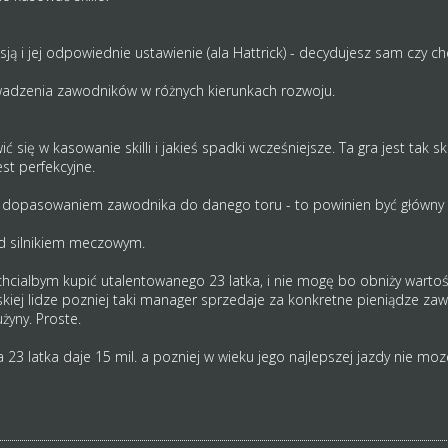
ją i jej odpowiednie ustawienie (ala Hattrick) - decydujesz sam czy c
wadzenia zawodników w różnych kierunkach rozwoju.
ć się w kasowanie skilli i jakieś spadki wcześniejsze. Ta gra jest ta
est perfekcyjne.
dopasowaniem zawodnika do danego toru - to powinien być główny
 silnikiem meczowym.
ialbym kupić utalentowanego 23 latka, i nie mogę bo obniży wartość
kiej lidze pozniej taki manager sprzedaje za konkretne pieniądze zawo
yny. Proste.
za 23 latka daje 15 mil. a pozniej w wieku jego najlepszej jazdy nie mo