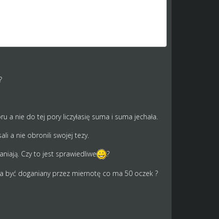
ia jest zalogowanych okolo 30 osob.Mozna jak si
?
 a nie do tej pory liczyłasię suma i suma jechała.
i a nie obronili swojej tezy.
niają. Czy to jest sprawiedliwe
?
ma być doganiany przez miernotę co ma 50 oczek ?