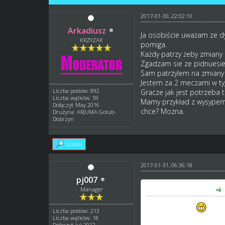
2017-01-30, 22:02:10
Arkadiusz
Ja osobiście uważam ze dy
KRZYZAK
pomiga.
Każdy patrzy żeby zmiany 
Zgadzam sie ze pidnuesie
Sam patrzylem na zmiany po
Jestem za 2 meczami w ty
Liczba postów: 892
Gracze jak jest potrzeba t
Liczba wątków: 59
Mamy przykład z wysypem 
Dołączył: May 2016
chce? Mozna.
Drużyna: ARJUMA Golub-
Dobrzyn
Szukaj
2017-01-31, 06:36:18
pj007
GM_Arek napisał(a):
Manager
taxi, "marudo"!
wit
Liczba postów: 213
Liczba wątków: 18
Dołączył: Jul 2012