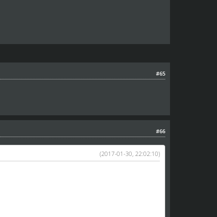
#65
#66
(2017-01-30, 22:02:10)
lop stara się grę naprawić a nasze klotnie tu nie
ać.
mnie tez się to tyczy) to nowych graczy nie