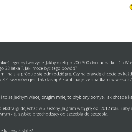
arcie skilla do 150 od jego obniżenia by ciężko było dobić do 100?
starym dziadom z naddatkami treningowymi ułatwimy ich ulokowanie?
nasunęło mi się na myśl. pomyślałeś o tym? czy dobrze wiesz, bo takic
e wtedy można kierunkwo będzie szkolić zawodnika pod dany tor. też ju
, bo to droga tylko dla kilku % zawodników w grze. Jakieś ograniczenie 
skillowo.
akieś legendy tworzycie. Jakby mieli po 200-300 dni naddatku. Dla W
o 33 latka ?. Jaki może być tego powód?
m i na siłę próbuje się odmłodzić grę. Czy na prawdę chcecie by każd
 3-4 sezonów i jest tak dzisiaj. A kombinacje ze spadkami w wieku 27 
 i to że jednym wiecej drugim mniej to chybiony pomysł. Jak chcecie 
ekstraligi dojechać w 3 sezony. Ja gram w tą grę od :2012 roku i aby a
nym - tj. szybko przechodzący od szczebla do szczebla.
e kasować skille?