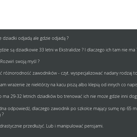
tygodniu choćby np liga juniorow czemu?
 to są ba grze.
m który jest w środy a zaobserwowalem ze wtedy przez większość dn
e dziadki odjadą ale gdzie odjadą ?
zie są dziadkowie 33 letni w Ekstralidze ? I dlaczego ich tam nie ma 
 Rozwiń swoją myśl ?
ć różnorodność zawodników - czyt. wyspecjalizować nadany rodzaj toru
m wrażenie że niektórzy na kacu piszą albo klepią od innych co napisal
to ma 29-32 letnich dziadków bo trenować ich nie może gdzie inni doga
rudna odpowiedź, dlaczego zawodnik po szkołce mający sumę np 65 
 ?
drastycznie przedłużyć. Lub i manipulować pensjami.