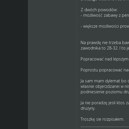
Z dwóch powodów:
- możliwość zabawy z pens
- większe możliwości pro
Na prawdę nie trzeba bawi
zawodnika to 28-32. I to j
Popracować nad lepszym 
Poprostu popracować nad
Ja sam mam dylemat bo chc
wlasnie objerzdzanei w nis
podniesienie poziomu druż
Ja nie poradzę jesli ktos 
drużyny.
Troszkę sie rozpisałem.