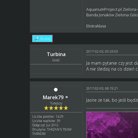
AquariumProject.pl Zielona
Banda Jonaków Zielona Gór
Ekstraklasa
Szukaj
2017-02-03, 00:33:03
Turbina
Gość
Ja mam pytanie czy jest 
A nie śledzę na co dzień 
2017-02-03, 08:19:21
Marek79
Jasne że tak, bo jeśli będz
Tutejszy
Liczba postów: 1,629
Liczba wątków: 39
Dołączył: Jul 2012
Drużyna: TARZAN'S TEAM
TARNOW