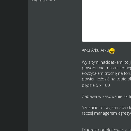
pj; a czym różni się otw
aaa już wiem! tym, że 
wybacz, ale od razu to 
a co do treści o tym, ż
otwierania skilla w górę
odjeżdżali biedniejszym 
Arku Arku Arku
Wy z tymi naddatkami to j
powodu nie ma ani jedneg
Poczytałem trochę na foru
powien jeździć na topie ok
będzie 5 x 100.
Zabawa w kasowanie skilli
Szukacie rozwiązan aby do 
raczej managerem agresyw
Dlaczego odblokować a ni