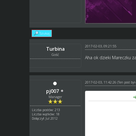
Szukaj
2017-02-03, 09:21:55
Turbina
Gość
Aha ok dzieki Mareczku za
2017-02-03, 11:42:26
(Ten post by
pj007
Arkadiusz napisał(a):
Manager
Ja osobiście uważam ze d
Liczba postów: 213
pomiga.
Liczba wątków: 18
Każdy patrzy żeby zmian
Dołączył: Jul 2012
Zgadzam sie ze pidnuesi
Sam patrzylem na zmiany 
przybrdzie.