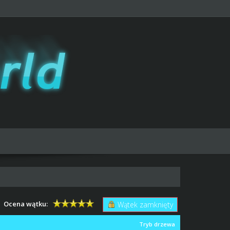
Ocena wątku:
Wątek zamknięty
Tryb drzewa