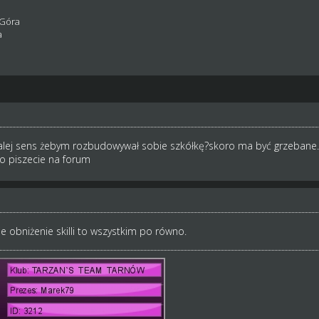
 Góra
a
dalej sens żebym rozbudowywał sobie szkółkę?skoro ma być grzebane.
co piszecie na forum
ie obniżenie skilli to wszystkim po równo.