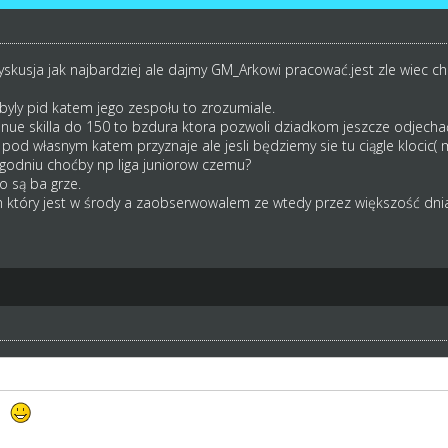
skusja jak najbardziej ale dajmy GM_Arkowi pracować.jest zle wiec chl
byly pid katem jego zespołu to zrozumiale.
nue skilla do 150 to bzdura ktora pozwoli dziadkom jeszcze odjecha
d własnym katem przyznaje ale jesli będziemy sie tu ciągle klocic( mn
godniu choćby np liga juniorow czemu?
o są ba grze.
który jest w środy a zaobserwowalem ze wtedy przez większość dnia
am
bardzo konstruktywny post.