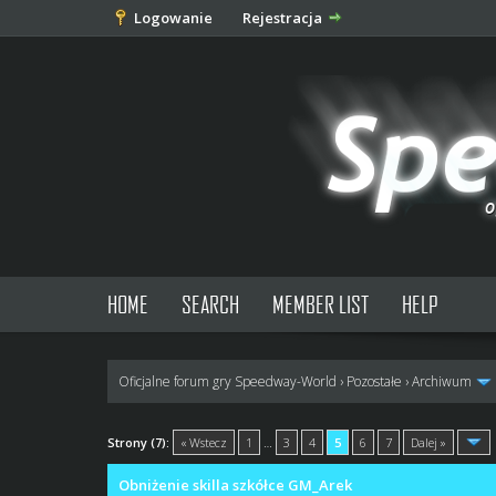
Logowanie
Rejestracja
HOME
SEARCH
MEMBER LIST
HELP
Oficjalne forum gry Speedway-World
›
Pozostałe
›
Archiwum
1 głosów - średnia: 5
1
2
3
4
5
Strony (7):
« Wstecz
1
…
3
4
5
6
7
Dalej »
Obniżenie skilla szkółce GM_Arek