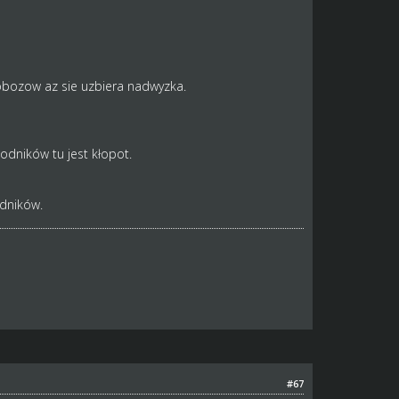
obozow az sie uzbiera nadwyzka.
dników tu jest kłopot.
odników.
#67