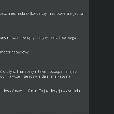
hcesz mieć multi skillowca czy mieć powera w jednym.
k skonstruowane że optymalny wiek dla topowego
 motor napędowy.
 drużyny. I najlepszym takim rozwiązaniem jest
dnika wyżej i sie rozwija dalej, ma kasę na
ze dostać nawet 10 mln. To juz decyzja wlasciciela