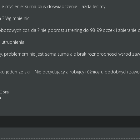
ie myślenie: suma plus doświadczenie i jazda lecimy.
a ? Wg mnie nic.
bozowych coś da ? nie poprostu trening do 98-99 oczek i zbieranie 
utrudnienia.
my, problemem nie jest sama suma ale brak roznorodnosci wsrod zawo
o jeden ze skilli. Nie decydujacy a robiący różnicę u podobnych zaw
 Góra
a