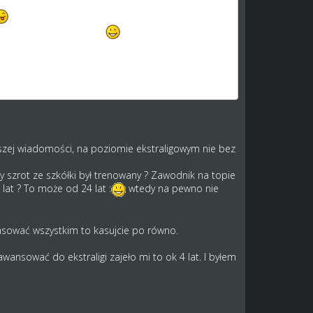
h kilku masz w składzie
ż nad tym pracuję, ale nie widzę potrzeby
wg mnie musi być, by ci najbogatsi jednak stale nie
aszej wiadomości, na poziomie ekstraligowym nie bez
y szrot ze szkółki był trenowany ? Zawodnik na topie
lat ? To może od 24 lat :
wtedy na pewno nie
kasować wszystkim to kasujcie po równo.
wansować do ekstraligi zajeło mi to ok 4 lat. I byłem