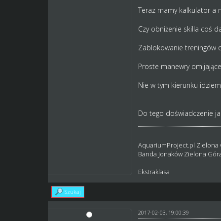
Teraz mamy kalkulator a n
Czy obniżenie skilla coś d
Zablokowanie treningów o
Proste manewry omijające 
Nie w tym kierunku idzie
Do tego doświadczenie jak
AquariumProject.pl Zielona
Banda Jonaków Zielona Gór
Ekstraklasa
Szukaj
2017-02-03, 19:00:39