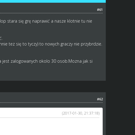
#61
op stara się grę naprawić a nasze klotnie tu nie
ć.
ie tez się to tyczy) to nowych graczy nie przybrdzie.
 jest zalogowanych okolo 30 osob.Mozna jak si
#62
(2017-01-30, 21:37:18)