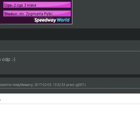
 odp :-)
ł ostatnio modyfikowany: 2017-02-03, 13:32:33 przez
pj007
.)
yskusja jak najbardziej ale dajmy GM_Arkowi pracować.jest zle wiec ch
y byly pid katem jego zespołu to zrozumiale.
enue skilla do 150 to bzdura ktora pozwoli dziadkom jeszcze odjech
pod własnym katem przyznaje ale jesli będziemy sie tu ciągle klocic( 