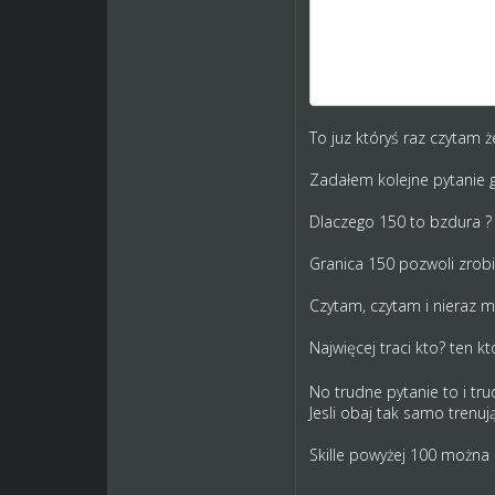
Jestem za 2 meczami w 
Gracze jak jest potrzeba
Mamy przykład z wysype
chce? Mozna.
To juz któryś raz czytam ż
Zadałem kolejne pytanie gd
Dlaczego 150 to bzdura ?
Granica 150 pozwoli zrobi
Czytam, czytam i nieraz ma
Najwięcej traci kto? ten k
No trudne pytanie to i t
Jesli obaj tak samo trenują
Skille powyżej 100 można 