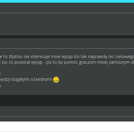
ie to zbytnio nie interesuje mnie wysyp bo tak naprawdę nic ciekaweg
ć po co powstał wysyp - po to by pomóc graczom mniej zamożnym d
:
między bogatymi a biednymi
m