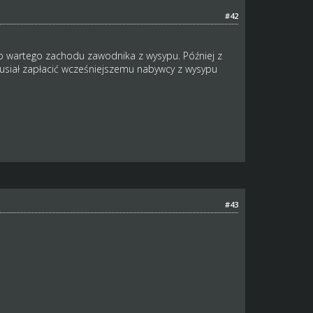
#42
go wartego zachodu zawodnika z wysypu. Później z
musiał zapłacić wcześniejszemu nabywcy z wysypu
#43