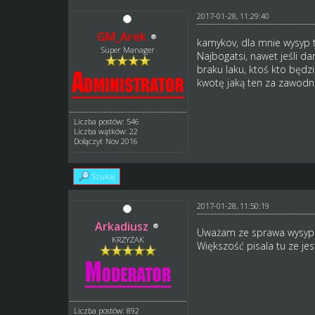
2017-01-28, 11:29:40
GM_Arek
kamykov, dla mnie wysyp 
Super Manager
Najbogatsi, nawet jeśli d
braku laku, ktoś kto będz
kwotę jaką ten za zawodn
Liczba postów: 546
Liczba wątków: 22
Dołączył: Nov 2016
Szukaj
2017-01-28, 11:50:19
Arkadiusz
Uważam ze sprawa wysypu
KRZYZAK
Większość pisala tu ze jest
Liczba postów: 892