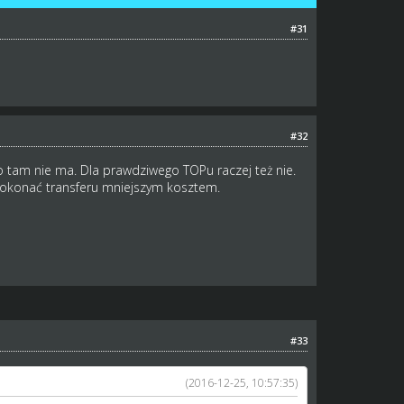
#31
#32
o tam nie ma. Dla prawdziwego TOPu raczej też nie.
okonać transferu mniejszym kosztem.
#33
(2016-12-25, 10:57:35)