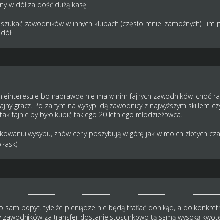
any w dół za dość dużą kasę
i szukać zawodników w innych klubach (często mniej zamożnych) i im 
dół"
ieinteresuje bo naprawdę nie ma w nim fajnych zawodników, choć raz n
fajny gracz. Po za tym na wysyp idą zawodnicy z najwyższym skillem cz
tak fajnie by było kupić takiego 20 letniego młodzieżowca.
okowaniu wysypu, znów ceny poszybują w górę jak w moich złotych c
 łask)
o sam popyt. tyle że pieniądze nie będą trafiać donikąd, a do konkret
lący zawodników za transfer dostanie stosunkowo tą samą wysoką kwot