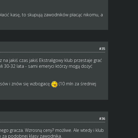
płacić kasę, to skupują zawodników płacąc nikomu, a
#35
a jakiś czas jakiś Ekstraligowy klub przestaje grać
yli 30-32 lata - sami emeryci którzy mogą dożyć
zasów i znów się wzbogacę
(10 mln za średniej
#36
nego gracza. Wzrosną ceny? możliwe. Ale wtedy i klub
ę za podobnej klasy zawodnika.