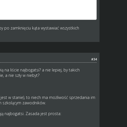
kimś czasie) wystawiać ich zwodników, przynajniej
zas wysypu. Osobiście z wysypu nie korzystam bo
aby po zamknięciu kąta wystawiać wszystkich
#34
 liście najbogatsi? a nie lepiej, by takich
, a nie szły w niebyt?
jest w stanie), to niech ma możliwość sprzedania im
om szkolącym zawodników.
ją najbogatsi. Zasada jest prosta: