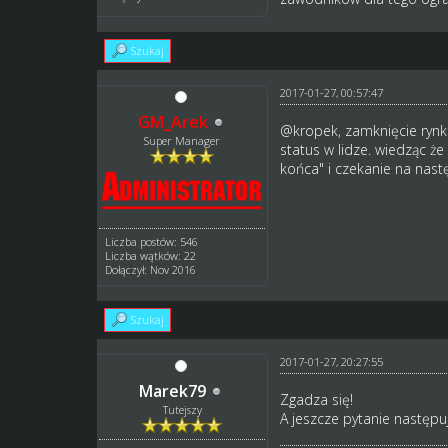
Szukaj
2017-01-27, 00:57:47
GM_Arek
@kropek, zamknięcie rynku
Super Manager
status w lidze. wiedząc ż
końca" i czekanie na nas
Liczba postów: 546
Liczba wątków: 22
Dołączył: Nov 2016
Szukaj
2017-01-27, 20:27:55
Marek79
Zgadza się!
Tutejszy
A jeszcze pytanie następu