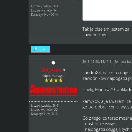
Jestem za likwidacja wy
Liczba postów: 394
będzie to aktywowało inn
Liczba wątków: 6
mam inną politykę kadr
Dołączył: Nov 2014
Tak ja pisałem jestem za 
zawodników.
Szukaj
2016-12-28, 14:11:51
(Ten post by
GM_Arek
sandro85, na co to daje s
Super Manager
zawodników najbogatsi pró
zinekj, Mariusz70, dokładn
kamykov, a ja uważam, że 
Liczba postów: 546
go po dobrej cenie. wysy
Liczba wątków: 22
Dołączył: Nov 2016
Co z tego, że teraz można 
- następuje wysyp
- najbogatsi ściągają tych