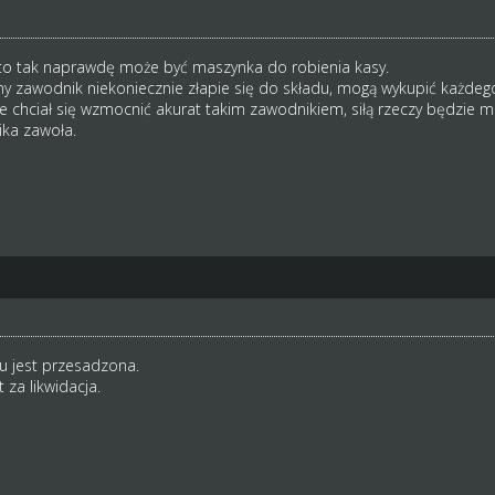
to tak naprawdę może być maszynka do robienia kasy.
any zawodnik niekoniecznie złapie się do składu, mogą wykupić każde
ie chciał się wzmocnić akurat takim zawodnikiem, siłą rzeczy będzie 
ika zawoła.
 jest przesadzona.
 za likwidacja.