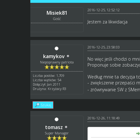
2016-12-25, 12:52:12
Misiek81
Gość
Jestem za likwidacja
2016-12-25, 23:58:03
kamykov
No więc jeśli chodzi o mn
Niepoprawny patriota
Proponuje sobie zobaczy
Liczba postów: 1,709
Według mnie ta decyzja to
Liczba wątków: 54
- zwiększenie przepaści 
Dołączył: Jan 2011
Drużyna: Krzyżacy R3
- zrównywanie SW z SMe
Szukaj
2016-12-26, 11:18:49
tomasz
szuwarek napisał(a):
Super Manager