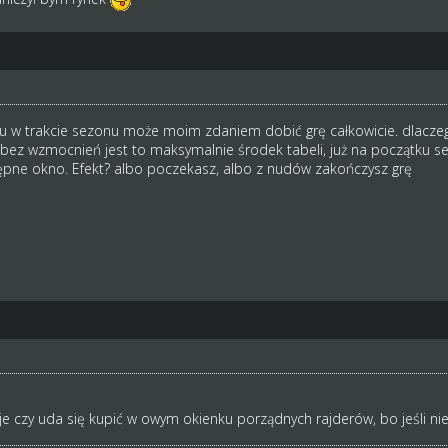
 w trakcie sezonu może moim zdaniem dobić grę całkowicie. dlaczego
e bez wzmocnień jest to maksymalnie środek tabeli, już na początku 
tępne okno. Efekt? albo poczekasz, albo z nudów zakończysz grę
je czy uda się kupić w owym okienku porządnych rajderów, bo jeśli nie