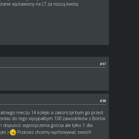
stanie wystawiony na LT za niższą kwotę
#37
#38
statniego meczu 14 kolejki a zakończył bym go przed
przedaż do tego wysypałbym 100 zawodników z Botów
 dopuścić wypożyczenia gościa ale tylko 1 dla
yło )
Przecież chcemy wychowywać swoich