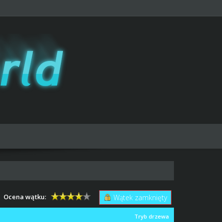
Ocena wątku:
Wątek zamknięty
Tryb drzewa