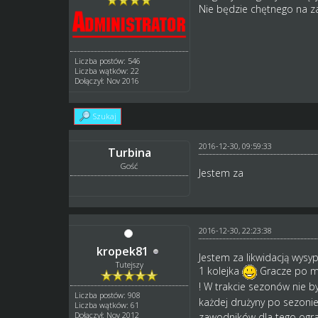
Nie będzie chętnego na za
Liczba postów: 546
Liczba wątków: 22
Dołączył: Nov 2016
Szukaj
2016-12-30, 09:59:33
Turbina
Gość
Jestem za
2016-12-30, 22:23:38
kropek81
Jestem za likwidacją wysy
Tutejszy
1 kolejka
Gracze po mi
! W trakcie sezonów nie 
Liczba postów: 908
każdej drużyny po sezonie
Liczba wątków: 61
Dołączył: Nov 2012
zawodników dla tego ogra