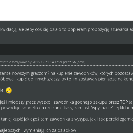
sypu. Jesli mówimy o drużynach bootach to po zamknięciu konta (po ja
ych aby śledzili co się dzieje w grze w nie byli aktywni głównie podc
ową.
likwidacją, ale żeby coś się działo to popieram propozycję szuwarka 
ł ostatnio modyfikowany: 2016-12-28, 14:12:29 przez
GM_Arek
.)
zanse nowszym graczom? na kupienie zawodników, których pozostawią na
bowali kupić od innych graczy, by to im zostawały pieniądze na koncie
ie!
jeśli młodszy gracz wyszkoli zawodnika godnego zakupu przez TOP (a 
p powoduje spadek cen i znikanie kasy, zamiast "wpychanie" jej klub
taniej kupić jakiegoś tam zawodnika z wysypu, jak i tak perełki zgarnia
 najlepszych i wymieniają ich za dziadków