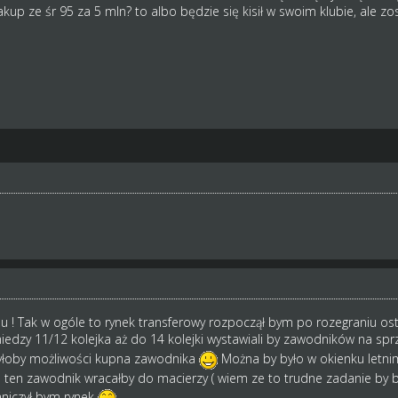
kup ze śr 95 za 5 mln? to albo będzie się kisił w swoim klubie, ale zo
pu ! Tak w ogóle to rynek transferowy rozpoczął bym po rozegraniu o
edzy 11/12 kolejka aż do 14 kolejki wystawiali by zawodników na s
byłoby możliwości kupna zawodnika
Można by było w okienku letnim
 ten zawodnik wracałby do macierzy ( wiem ze to trudne zadanie by b
niczył bym rynek