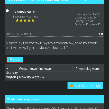
kamykov
Liczba postów: 1,709
Niepoprawny patriota
Liczba wątków: 54
Dołączył: Jan 2011
Drużyna: Krzyżacy R3
2017-01-28, 00:01:14
#41
A może by tak zostawić wysyp zawodników, tylko by zrobić
limit wiekowy by nie było dziadów na LT
Szukaj
«
Starszy
wątek
|
Nowszy wątek
»
Wątek zamknięty
Wiadomości w tym wątku
Wysp zawodników po sezonie GM_Arek
- przez
GM_Arek
- 2016-12-