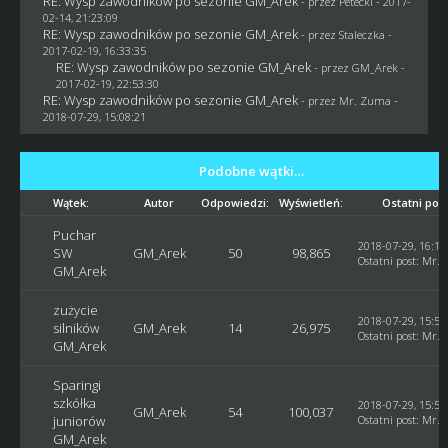
RE: Wysp zawodników po sezonie GM_Arek
- przez
Petecki
- 2017-
02-14, 21:23:09
RE: Wysp zawodników po sezonie GM_Arek
- przez
Staleczka
-
2017-02-19, 16:33:35
RE: Wysp zawodników po sezonie GM_Arek
- przez
GM_Arek
-
2017-02-19, 22:53:30
RE: Wysp zawodników po sezonie GM_Arek
- przez
Mr. Zuma
-
2018-07-29, 15:08:21
Podobne wątki…
Wątek:
Autor
Odpowiedzi:
Wyświetleń:
Ostatni pos
Puchar
2018-07-29, 16:10
SW
GM_Arek
50
98,865
Ostatni post
:
Mr. 
GM_Arek
zużycie
2018-07-29, 15:59
silników
GM_Arek
14
26,975
Ostatni post
:
Mr. 
GM_Arek
Sparingi
szkółka
2018-07-29, 15:58
GM_Arek
54
100,037
juniorów
Ostatni post
:
Mr. 
GM_Arek