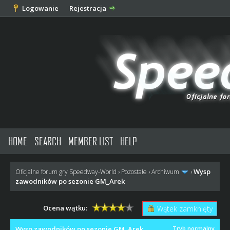
Logowanie
Rejestracja
HOME
SEARCH
MEMBER LIST
HELP
Wysp
Oficjalne forum gry Speedway-World
›
Pozostałe
›
Archiwum
›
zawodników po sezonie GM_Arek
Ocena wątku:
Wątek zamknięty
Wysp zawodników po sezonie GM_Arek
Tryb normalny