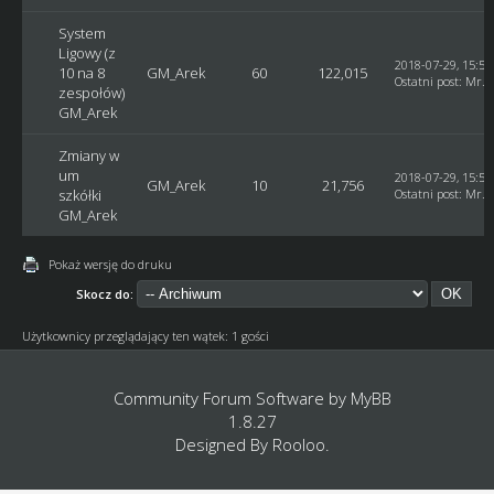
System
Ligowy (z
2018-07-29, 15:55
10 na 8
GM_Arek
60
122,015
Ostatni post
:
Mr. 
zespołów)
GM_Arek
Zmiany w
um
2018-07-29, 15:53
GM_Arek
10
21,756
szkółki
Ostatni post
:
Mr. 
GM_Arek
Pokaż wersję do druku
Skocz do:
Użytkownicy przeglądający ten wątek: 1 gości
Community Forum Software by
MyBB
1.8.27
Designed By
Rooloo
.