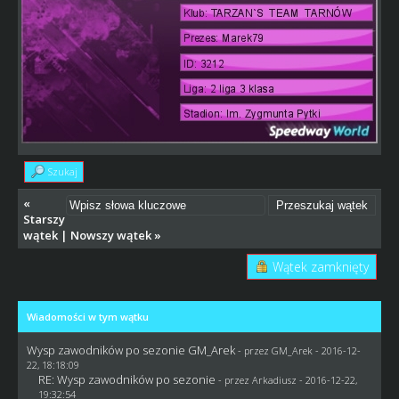
Szukaj
«
Starszy
wątek
|
Nowszy wątek
»
Wątek zamknięty
Wiadomości w tym wątku
Wysp zawodników po sezonie GM_Arek
- przez
GM_Arek
- 2016-12-
22, 18:18:09
RE: Wysp zawodników po sezonie
- przez
Arkadiusz
- 2016-12-22,
19:32:54