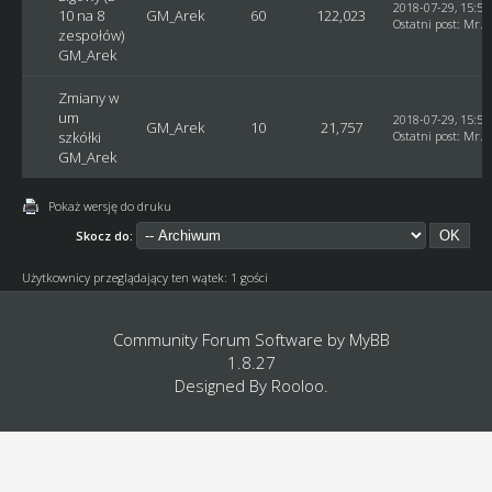
2018-07-29, 15:55
10 na 8
GM_Arek
60
122,023
Ostatni post
:
Mr. 
zespołów)
GM_Arek
Zmiany w
um
2018-07-29, 15:53
GM_Arek
10
21,757
szkółki
Ostatni post
:
Mr. 
GM_Arek
Pokaż wersję do druku
Skocz do:
Użytkownicy przeglądający ten wątek: 1 gości
Community Forum Software by
MyBB
1.8.27
Designed By
Rooloo
.