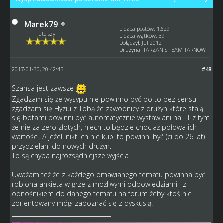
Marek79
Liczba postów: 1,629
Tutejszy
Liczba wątków: 39
Dołączył: Jul 2012
Drużyna: TARZAN'S TEAM TARNOW
2017-01-30, 20:42:45
#48
Szansa jest zawsze
Zgadzam się że wysypu nie powinno być bo to bez sensu i
zgadzam się Hyziu z Tobą że zawodnicy z drużyn które stają
się botami powinni być automatycznie wystawiani na LT z tym
że nie za zero złotych, niech to będzie chociaż połowa ich
wartości. A jeżeli nikt ich nie kupi to powinni być (ci do 26 lat)
przydzielani do nowych drużyn.
To są chyba najrozsądniejsze wyjścia.
Uważam też że z każdego omawianego tematu powinna być
robiona ankieta w grze z możliwymi odpowiedziami i z
odnośnikiem do danego tematu na forum żeby ktoś nie
zorientowany mógł zapoznać się z dyskusją.