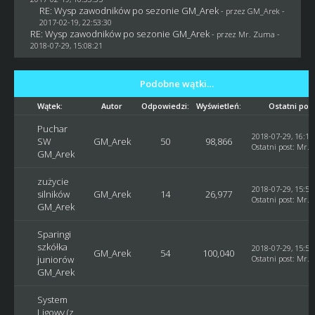
RE: Wysp zawodników po sezonie GM_Arek
- przez
GM_Arek
-
2017-02-19, 22:53:30
RE: Wysp zawodników po sezonie GM_Arek
- przez
Mr. Zuma
-
2018-07-29, 15:08:21
Podobne wątki…
Wątek:
Autor
Odpowiedzi:
Wyświetleń:
Ostatni pos
Puchar
2018-07-29, 16:10
SW
GM_Arek
50
98,866
Ostatni post
:
Mr. 
GM_Arek
zużycie
2018-07-29, 15:59
silników
GM_Arek
14
26,977
Ostatni post
:
Mr. 
GM_Arek
Sparingi
szkółka
2018-07-29, 15:58
GM_Arek
54
100,040
juniorów
Ostatni post
:
Mr. 
GM_Arek
System
Ligowy (z