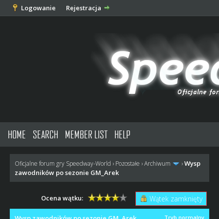
Logowanie
Rejestracja
HOME
SEARCH
MEMBER LIST
HELP
Wysp
Oficjalne forum gry Speedway-World
›
Pozostałe
›
Archiwum
›
zawodników po sezonie GM_Arek
Ocena wątku:
Wątek zamknięty
Wysp zawodników po sezonie GM_Arek
Tryb normalny