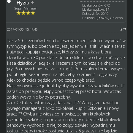
Hyziu
Liczba postów: 672
Super Manager
Liczba wątków: 37
Dołączył: Sep 2010
Drużyna: [POWER] Gniezno
2017-01-30, 15:47:46
#47
Tak z 5-6 sezonów temu to jeszcze może i było co wybierać w
tym wysypie, bo obecnie to jest jeden wieli shit i właśnie teraz
najwięcej kupują nowicjusze, którzy za małą kasę biorą
dziadków po 30 parę lat z dużym skilem i po chwili kończy się
kasa dziadkowi lecą skile i razem z tym kończą się chęci do
gry. Bo nowych nie ma za co kupić. Poruszałem temat wysypu
po ubiegło sezonowym na SB, żeby to zmienić i ograniczyć
wiek to chociaż będzie wśród czego wybierać.
Najsensowniejsze jednak byłoby wywalanie zawodników na LT
zaraz po przejęciu ekipy opuszczonej przez bota. Wówczas
żaden wysyp nie byłby potrzebny.
Arek że tak zapytam zaglądasz na LT?? W tej grze nawet od
żywego managera ciężko cokolwiek kupić. Szkolenie i nowy
gracz ?? Chyba nie wiesz co mówisz, zanim ktokolwiek
rozbuduje szkółkę na poziom na którym będzie ktokolwiek
sensowny wychodził z niej to zdąży osiwieć, wypadną mu
ostatnie zęby i może zostanie tutaj z 5 graczy i nie będzie