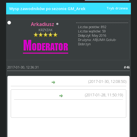
Wysp zawodników po sezonie GM_Arek
Tryb drzewa
Arkadiusz
Liczba postów: 892
KRZYZAK
Liczba wątków: 59
Dołączył: May 2016
Drużyna: ARJUMA Golub-
Dobrzyn
2017-01-30, 12:36:31
#46
(2017-01-30, 12:08:50)
7Shem7 napisał(a):
(2017-01-28, 11:50:19)
Arkadiusz napisał(a):
Uważam ze sprawa wysypu jest przesadzona.
Większość pisala tu ze jest za likwidacja.
aha czyli po wypowiedziach 15 osob doszedles do
wniosku, ze sprawa przesadzona na obecnie 433 graczy -