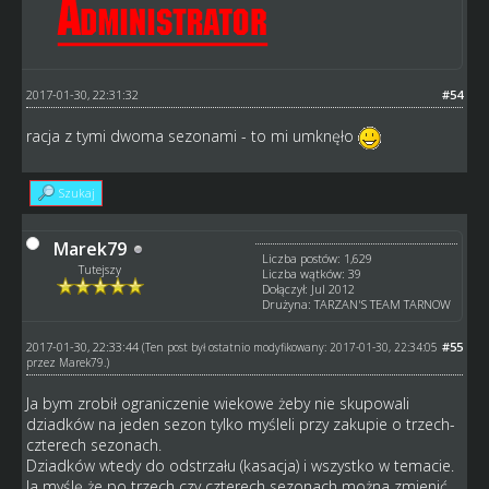
2017-01-30, 22:31:32
#54
racja z tymi dwoma sezonami - to mi umknęło
Szukaj
Marek79
Liczba postów: 1,629
Tutejszy
Liczba wątków: 39
Dołączył: Jul 2012
Drużyna: TARZAN'S TEAM TARNOW
2017-01-30, 22:33:44
#55
(Ten post był ostatnio modyfikowany: 2017-01-30, 22:34:05
przez
Marek79
.)
Ja bym zrobił ograniczenie wiekowe żeby nie skupowali
dziadków na jeden sezon tylko myśleli przy zakupie o trzech-
czterech sezonach.
Dziadków wtedy do odstrzału (kasacja) i wszystko w temacie.
Ja myślę że po trzech czy czterech sezonach można zmienić