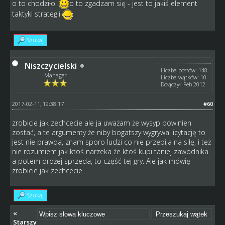
o to chodziło :
o to zgadzam się - jest to jakiś element
taktyki strategii
Szukaj
Niszczycielski
Liczba postów: 148
Manager
Liczba wątków: 10
Dołączył: Feb 2012
2017-02-11, 19:38:17
#60
zrobicie jak zechcecie ale ja uważam że wysyp powinien
zostać, a te argumenty że niby bogatszy wygrywa licytację to
jest nie prawda, znam sporo ludzi co nie przebija na siłę, i też
nie rozumiem jak ktoś narzeka że ktoś kupi taniej zawodnika
a potem drożej sprzeda, to część tej gry. Ale jak mówię
zrobicie jak zechcecie.
Szukaj
«
Starszy