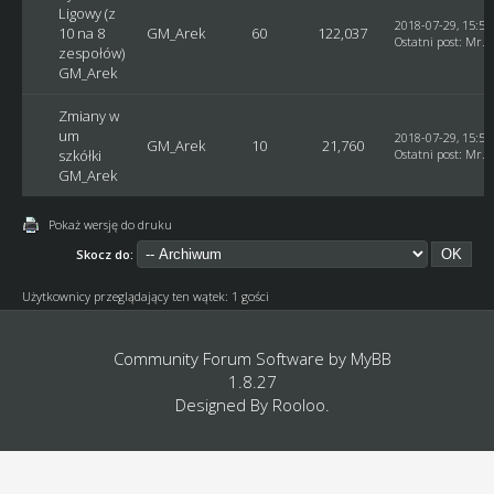
Ligowy (z
2018-07-29, 15:55
10 na 8
GM_Arek
60
122,037
Ostatni post
:
Mr. 
zespołów)
GM_Arek
Zmiany w
um
2018-07-29, 15:53
GM_Arek
10
21,760
szkółki
Ostatni post
:
Mr. 
GM_Arek
Pokaż wersję do druku
Skocz do:
Użytkownicy przeglądający ten wątek: 1 gości
Community Forum Software by
MyBB
1.8.27
Designed By
Rooloo
.