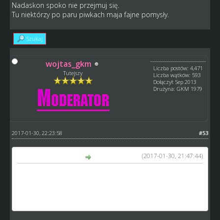
Nadaskon spoko nie przejmuj się.
Tu niektórzy po paru piwkach maja fajne pomysły.
Szukaj
wojtas_gkm
Liczba postów: 4,471
Tutejszy
Liczba wątków: 593
Dołączył: Sep 2013
Drużyna: GKM 1979
2017-01-30, 22:23:58
#53
(2017-01-30, 21:47:44)
GM_Arek napisał(a):
A co do wysypu:
Zgadzam się że zawodnicy z drużyny bota powinni od razu
wędrować na LT (czy i w takim wypadku ograniczenie
wieku?)