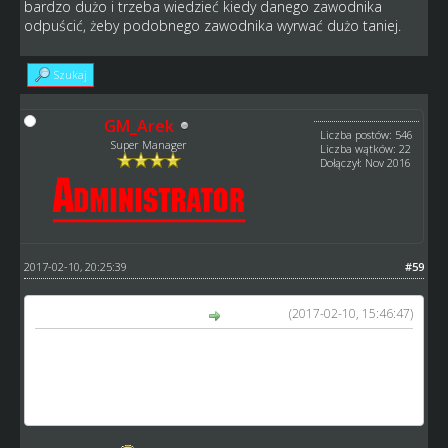
bardzo dużo i trzeba wiedzieć kiedy danego zawodnika
odpuścić, żeby podobnego zawodnika wyrwać dużo taniej.
Szukaj
GM_Arek
Liczba postów: 546
Super Manager
Liczba wątków: 22
Dołączył: Nov 2016
2017-02-10, 20:25:39
#59
(2017-02-10, 15:46:47)
Niszczycielski napisał(a):
Ja mówię o takie taktyce, że na wysypie podobnych
zawodników jest bardzo dużo i trzeba wiedzieć kiedy
danego zawodnika odpuścić, żeby podobnego zawodnika
wyrwać dużo taniej.