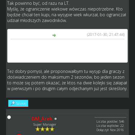
Tak powinno być, od razu na LT.
Myślę, że ograniczenie wiekowe wówczas niepotrzebne. Kto
będzie chciał ten kupi, na wysypie wiek wkurzał, bo ograniczał
udział młodszych zawodników.
(2017-01-30, 21:47:44)
GM_Arek napisał(a):
Oraz chciałbym by wysyp był TYLKO dla graczy do 1
sezonu stażu (plus propozycja ograniczenia wiekowego:
np do 26 lat leci na LT?)
Też dobry pomysł, ale proponowałbym tu wysyp dla graczy z
doświadczeniem do maksimum 2 sezonów, bo jeden sezon
to może się potem okazać, że ktos na dwie kolejki się załapał
w pierwszym i po drugim całym odjechanym już jest skreślony.
Szukaj
GM_Arek
Liczba postów: 546
Super Manager
Liczba wątków: 22
Dołączył: Nov 2016