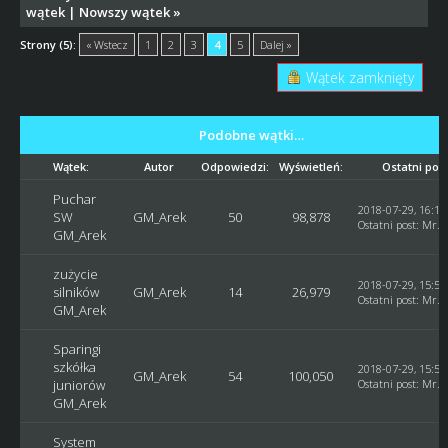
wątek
|
Nowszy wątek
»
Strony (5):
« Wstecz
1
2
3
4
5
Dalej »
Wątek zamknięty
Podobne wątki…
Wątek:
Autor
Odpowiedzi:
Wyświetleń:
Ostatni pos
Puchar
2018-07-29, 16:10
SW
GM_Arek
50
98,878
Ostatni post
:
Mr. 
GM_Arek
zużycie
2018-07-29, 15:59
silników
GM_Arek
14
26,979
Ostatni post
:
Mr. 
GM_Arek
Sparingi
szkółka
2018-07-29, 15:58
GM_Arek
54
100,050
juniorów
Ostatni post
:
Mr. 
GM_Arek
System