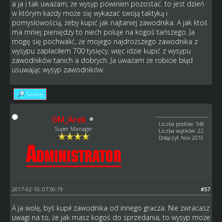
a ja i tak uważam, że wysyp powinien pozostać. to jest dzień
w którym każdy może się wykazać swoją taktyką i
pomysłowością, żeby kupić jak najtaniej zawodnika. A jak ktoś
ma mniej pieniędzy to niech poluje na kogoś tańszego. Ja
mogę się pochwalić, że mojego najdroższego zawodnika z
wysypu zapłaciłem 700 tysięcy, więc idzie kupić z wysypu
zawodników tanich a dobrych. Ja uważam że robicie błąd
usuwając wysyp zawodników.
Szukaj
GM_Arek
Liczba postów: 546
Super Manager
Liczba wątków: 22
Dołączył: Nov 2016
2017-02-10, 07:50:19
#57
A ja wolę, byś kupił zawodnika od innego gracza. Nie zwracasz
uwagi na to, że jak masz kogoś do sprzedania, to wysyp może