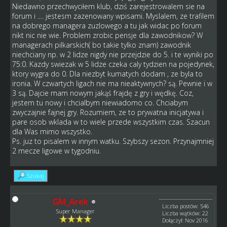
Niedawno przechwyciłem klub, dziś zarejestrowalem sie na
forum i .... jestesm zazenowany wpisami. Myslalem, ze trafilem
na dobrego managera zuzlowego a tu jak widac po forum
nikt nic nie wie. Problem zrobic pensje dla zawodnikow? W
managerach pilkarskich( bo takie tylko znam) zawodnik
niechciany np. w 2 lidze nigdy nie przejdzie do 5. i te wyniki po
75:0. Kazdy swiezak w 5 lidze czeka caly tydzien na pojedynek,
ktory wygra do 0. Dla niezbyt kumatych dodam , ze byla to
ironia. W czwartych ligach nie ma nieaktywnych? są. Pewnie i w
3 są. Dajcie mam nowym jakąś frajdę z gry i wędkę. Coz,
jestem tu nowy i chcialbym niewiadomo co. Chciabym
zwyczajnie fajnej gry. Rozumiem, ze to prywatna inicjatywa i
pare osob wklada w to wiele przede wszystkim czas. Szacun
dla Was mimo wszystko.
Ps. juz to pisalem w innym watku. Szybszy sezon. Przynajmniej
2 mecze ligowe w tygodniu.
Szukaj
GM_Arek
Liczba postów: 546
Super Manager
Liczba wątków: 22
Dołączył: Nov 2016