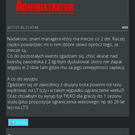
2017-01-30, 21:47:44
#50
Nadakson, znam managera który ma mecze co 2 dni. Raczej
cięzko powiedzieć mi o nim dobre słowo oprócz tego, że
mecze są..
Co do pozostałych kwestii zgadzam się. choć akurat nad
kwestią zawodnika z 2 ligi bym dyskutował. skoro nie złapał
angażu w 2 idzie tam gdzie mu za jego umiejętności zapłacą.
A co do wysypu:
Zgadzam się że zawodnicy z drużyny bota powinni od razu
wędrować na LT (czy i w takim wypadku ograniczenie wieku?)
Oraz chciałbym by wysyp był TYLKO dla graczy do 1 sezonu
stażu (plus propozycja ograniczenia wiekowego: np do 26 lat
leci na LT?)
Szukaj