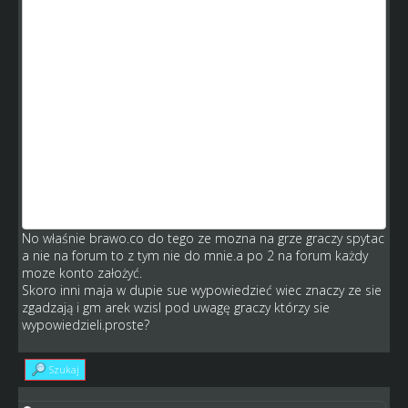
no to brawo!
uwazam ze wszystkie zmiany, ktore chcecie wprowadzac
powiny byc w grze w aktualnosciach podane i wtedy
zobaczyc ile jest za ilu przeciw, nie mowie o polowie
graczy, ale chociaz wysluchajcie ze 100 osob, zrobcie
jakies glosownie, czy cos.
Kazdemu mozna wyslac nawet wiadomosc indywidualna
zeby zachecic do oddania glosu.
Na forum nie wszyscy zagladaja, co widac po ilosci
wypowiedzi
Dobrze, ze przy wyborach nie biora tylko wynikow z
Podkarpackiego bo juz dawno bylo by zle
No właśnie brawo.co do tego ze mozna na grze graczy spytac
a nie na forum to z tym nie do mnie.a po 2 na forum każdy
moze konto założyć.
Skoro inni maja w dupie sue wypowiedzieć wiec znaczy ze sie
zgadzają i gm arek wzisl pod uwagę graczy którzy sie
wypowiedzieli.proste?
Szukaj