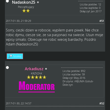
Nadaskon25
Liczba postów: 12
Początkujący
Liczba wątków: 0
Dołączył: Jan 2017
2017-01-30, 21:59:29
#51
Sorry, ciezki dzien w robocie, wypilem pare piwek. Nie chce
robic dymu, ciesze sie, ze sa pasjonaci na swiecie. Usun moje
wpisy smialo. Obiecuje nie robić wiecej bardachy. Pozdro
Adam (Nadaskon25)
Szukaj
Arkadiusz
Liczba postów: 892
KRZYZAK
Liczba wątków: 59
Dołączył: May 2016
Drużyna: ARJUMA Golub-
Dobrzyn
2017-01-30, 22:14:57
#52