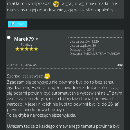
miał komu ich sprzedać
Ta gra już wg mnie umarła i nie
ma szans na jej odbudowanie grają w nią tylko zapaleńcy.
Szukaj
Marek79
Liczba postów: 1,629
Tutejszy
Liczba wątków: 39
Dołączył: Jul 2012
Drużyna: TARZAN'S TEAM TARNOW
2017-01-30, 20:42:45
#48
Szansa jest zawsze
Zgadzam się że wysypu nie powinno być bo to bez sensu i
zgadzam się Hyziu z Tobą że zawodnicy z drużyn które stają
się botami powinni być automatycznie wystawiani na LT z tym
że nie za zero złotych, niech to będzie chociaż połowa ich
wartości. A jeżeli nikt ich nie kupi to powinni być (ci do 26 lat)
przydzielani do nowych drużyn.
To są chyba najrozsądniejsze wyjścia.
Uważam też że z każdego omawianego tematu powinna być