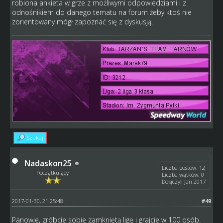
robiona ankieta w grze z możliwymi odpowiedziami i z
odnośnikiem do danego tematu na forum żeby ktoś nie
zorientowany mógł zapoznać się z dyskusją.
Szukaj
Nadaskon25
Liczba postów: 12
Początkujący
Liczba wątków: 0
Dołączył: Jan 2017
2017-01-30, 21:25:48
#49
Panowie, zróbcie sobie zamkniętą ligę i grajcie w 100 osób.