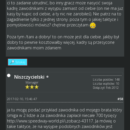
ci to zadanie utrudnić, bo inny gracz może nasycić swoja
kadrę zawodnikami z wysypu zamiast od ciebie (on nie ma juz
kasy by kupic od ciebie, a ty nic nie zarobiłeś). Nie patrz na to
zagadnienie tylko z jednej strony. poza tym o jakiej taktyce i
pomysłowości mówisz? chętnie przeczytam
Poza tym /tani a dobry/ to on może jest dla ciebie. jakby był
dobry to pewnie kosztowałby więcej. kadry są przesycone
zawodnikami moim zdaniem
Szukaj
Niszczycielski
Liczba postów: 148
Manager
Liczba wątków: 10
Dołączył: Feb 2012
2017-02-10, 15:46:47
#58
ja tu mogę podać przykład zawodnika od mojego brata który
śmiga w 2 lidze a za zawodnika zapłacił niecałe 700 tysięcy
http://www.speedway-world.pl/i,zobacz-43117
. Ja mówię o
takie taktyce, że na wysypie podobnych zawodników jest