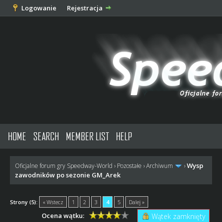
Logowanie
Rejestracja
HOME
SEARCH
MEMBER LIST
HELP
Wysp
Oficjalne forum gry Speedway-World
›
Pozostałe
›
Archiwum
›
zawodników po sezonie GM_Arek
Strony (5):
« Wstecz
1
2
3
4
5
Dalej »
Ocena wątku:
Wątek zamknięty