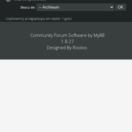
Skocz do:
Użytkownicy przeglądający ten wątek: 1 gości
Community Forum Software by
MyBB
1.8.27
Designed By
Rooloo
.