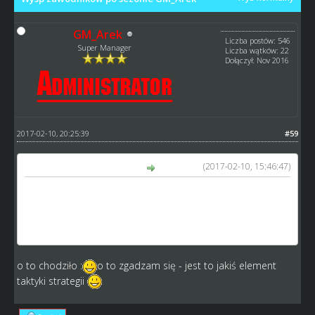
GM_Arek
Liczba postów: 546
Super Manager
Liczba wątków: 22
Dołączył: Nov 2016
2017-02-10, 20:25:39
#59
(2017-02-10, 15:46:47)
Niszczycielski napisał(a):
Ja mówię o takie taktyce, że na wysypie podobnych
zawodników jest bardzo dużo i trzeba wiedzieć kiedy
danego zawodnika odpuścić, żeby podobnego zawodnika
wyrwać dużo taniej.
o to chodziło :
o to zgadzam się - jest to jakiś element
taktyki strategii