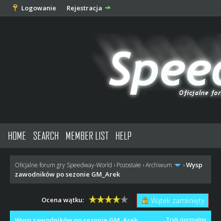
Logowanie
Rejestracja
HOME
SEARCH
MEMBER LIST
HELP
Wysp
Oficjalne forum gry Speedway-World
›
Pozostałe
›
Archiwum
›
zawodników po sezonie GM_Arek
Ocena wątku:
Wątek zamknięty
Wysp zawodników po sezonie GM_Arek
Tryb normalny