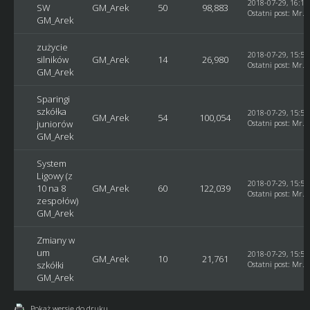
2018-07-29, 16:10
SW
GM_Arek
50
98,883
Ostatni post
:
Mr. 
GM_Arek
zużycie
2018-07-29, 15:59
silników
GM_Arek
14
26,980
Ostatni post
:
Mr. 
GM_Arek
Sparingi
szkółka
2018-07-29, 15:58
GM_Arek
54
100,054
juniorów
Ostatni post
:
Mr. 
GM_Arek
System
Ligowy (z
2018-07-29, 15:55
10 na 8
GM_Arek
60
122,039
Ostatni post
:
Mr. 
zespołów)
GM_Arek
Zmiany w
um
2018-07-29, 15:53
GM_Arek
10
21,761
szkółki
Ostatni post
:
Mr. 
GM_Arek
Pokaż wersję do druku