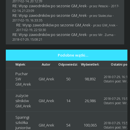
2017-02-14, 20:12:39
RE: Wysp zawodników po sezonie GM_Arek
- przez
Petecki
- 2017-
02-14, 21:23:09
RE: Wysp zawodników po sezonie GM_Arek
- przez
Staleczka
-
2017-02-19, 16:33:35
RE: Wysp zawodników po sezonie GM_Arek
- przez
GM_Arek
-
2017-02-19, 22:53:30
RE: Wysp zawodników po sezonie GM_Arek
- przez
Mr. Zuma
-
2018-07-29, 15:08:21
Podobne wątki…
Wątek:
Autor
Odpowiedzi:
Wyświetleń:
Ostatni pos
Puchar
2018-07-29, 16:10
SW
GM_Arek
50
98,892
Ostatni post
:
Mr. 
GM_Arek
zużycie
2018-07-29, 15:59
silników
GM_Arek
14
26,986
Ostatni post
:
Mr. 
GM_Arek
Sparingi
szkółka
2018-07-29, 15:58
GM_Arek
54
100,065
juniorów
Ostatni post
:
Mr. 