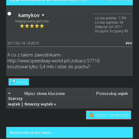
kamykov
Liczba postów: 1,709
Niepoprawny patriota
Liczba wątków: 54
Dołączył: Jan 2011
Drużyna: Krzyżacy R3
2017-02-14, 14:28:31
#64
A co z takimi zawodnikami :
http://www.speedway-world.pl/i,zobacz-57716
kosztował tylko 5,4 mln i idzie do piachu?
Szukaj
«
Starszy
wątek
|
Nowszy wątek
»
Wątek zamknięty
Wiadomości w tym wątku