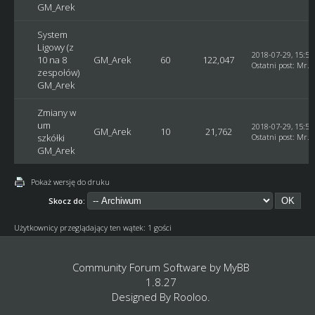
GM_Arek
System
Ligowy (z
2018-07-29, 15:55
10 na 8
GM_Arek
60
122,047
Ostatni post
:
Mr. 
zespołów)
GM_Arek
Zmiany w
um
2018-07-29, 15:53
GM_Arek
10
21,762
szkółki
Ostatni post
:
Mr. 
GM_Arek
Pokaż wersję do druku
Skocz do:
Użytkownicy przeglądający ten wątek: 1 gości
Community Forum Software by
MyBB
1.8.27
Designed By
Rooloo
.