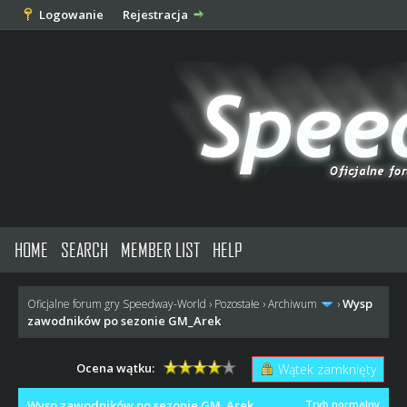
Logowanie
Rejestracja
HOME
SEARCH
MEMBER LIST
HELP
Wysp
Oficjalne forum gry Speedway-World
›
Pozostałe
›
Archiwum
›
zawodników po sezonie GM_Arek
Ocena wątku:
Wątek zamknięty
Wysp zawodników po sezonie GM_Arek
Tryb normalny