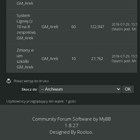
GM_Arek
System
Ligowy (z
2018-07-29, 15:55
10 na 8
GM_Arek
60
122,047
Ostatni post
:
Mr. 
zespołów)
GM_Arek
Zmiany w
um
2018-07-29, 15:53
GM_Arek
10
21,762
szkółki
Ostatni post
:
Mr. 
GM_Arek
Pokaż wersję do druku
Skocz do:
Użytkownicy przeglądający ten wątek: 1 gości
Community Forum Software by
MyBB
1.8.27
Designed By
Rooloo
.