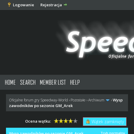
Logowanie
Rejestracja
HOME
SEARCH
MEMBER LIST
HELP
Wysp
Oficjalne forum gry Speedway-World
›
Pozostałe
›
Archiwum
›
zawodników po sezonie GM_Arek
Ocena wątku:
Wątek zamknięty
Wysp zawodników po sezonie GM_Arek
Tryb normalny