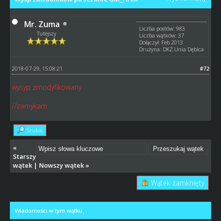
Mr. Zuma
Liczba postów: 983
Tutejszy
Liczba wątków: 37
Dołączył: Feb 2013
Drużyna: DKŻ Unia Dębica
2018-07-29, 15:08:21
#72
wysyp zmodyfikowany
//zamykam
Szukaj
«
Starszy
wątek
|
Nowszy wątek
»
Wątek zamknięty
Wiadomości w tym wątku