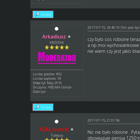
Szukaj
2017-07-15, 18:40:10
(Ten post by
Arkadiusz
czy bylo cos robione tera
KRZYZAK
a np moi wychowankowie 1
nie wiem czy jest jakis bl
Liczba postów: 892
Liczba wątków: 59
Dołączył: May 2016
Drużyna: ARJUMA Golub-
Dobrzyn
Szukaj
2017-07-15, 21:01:56
ADM_Henrik
Nic nie było robione . Pyt
Tutejszy
obowiązuje pensja 1250 ty