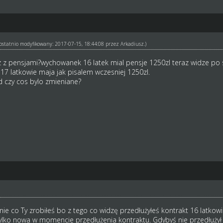
ł ostatnio modyfikowany: 2017-07-15, 18:44:08 przez
Arkadiusz
.)
z z pensjami?wychowanek 16 latek mial pensje 1250zl teraz widze po 
7 latkowie maja jak pisalem wczesniej 1250zl.
ad czy cos bylo zmieniane?
anie co Ty zrobiłeś bo z tego co widzę przedłużyłeś kontrakt 16 latkow
lko nowa w momencie przedłużenia kontraktu. Gdybyś nie przedłużył 