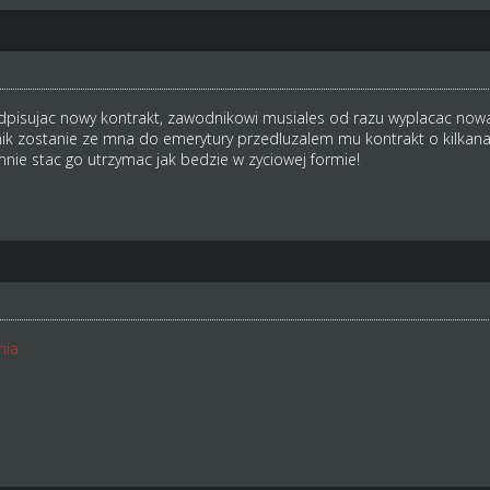
dpisujac nowy kontrakt, zawodnikowi musiales od razu wyplacac nowa
ik zostanie ze mna do emerytury przedluzalem mu kontrakt o kilkan
nie stac go utrzymac jak bedzie w zyciowej formie!
nia