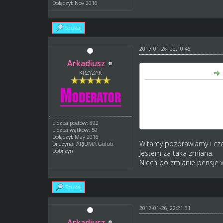
Dołączył: Nov 2016
Szukaj
2017-01-26, 22:10:46
Arkadiusz
GM_Arek napisał(a):
KRZYZAK
chciałbym (i na to będę
(czyli de facto mieli je
Ps: przepraszam że znik
Liczba postów: 892
Liczba wątków: 59
Dołączył: May 2016
Witamy pozdrawiamy i cze
Drużyna: ARJUMA Golub-
Dobrzyn
Jestem za taka zmiana.
Niech po zmianie pensje 
Szukaj
2017-01-26, 22:21:31
Arkadiusz