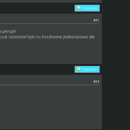
Odpowiedz
#11
 pensje!
ascie sezonow! bylo to kosztowne jednorazowo ale
Odpowiedz
#12