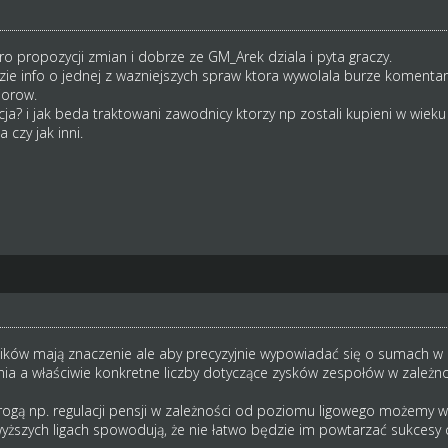
ro propozycji zmian i dobrze ze GM_Arek dziala i pyta graczy.
ie info o jednej z wazniejszych spraw ktora wywolala burze komentar
iorow.
cja? i jak beda traktowani zawodnicy ktorzy np zostali kupieni w wiek
 czy jak inni.
ików mają znaczenie ale aby precyzyjnie wypowiadać się o sumach w 
ia a właściwie konkretne liczby dotyczące zysków zespołów w zależnośc
rogą np. regulacji pensji w zależności od poziomu ligowego możemy 
yższych ligach spowodują, że nie łatwo będzie im powtarzać sukcesy c