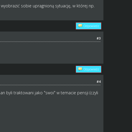
wyobrazić sobie upragnioną sytuację, w której np.
Odpowiedz
#3
Odpowiedz
#4
 byli traktowani jako "swoi" w temacie pensji (czyli