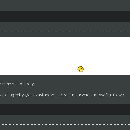
 naciskał Kubę) aby wszyscy zastani w klubie zawodnicy w momencie zm
 niższe od nowych nabytków)
nąłem na tak długi czas. Wracam na stałe
kamy na konkrety.
wzrosną żeby gracz zastanowił sie zanim zacznie kupować hurtowo.