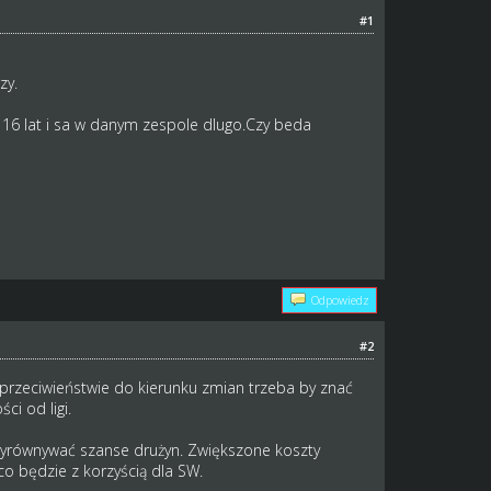
#1
zy.
u 16 lat i sa w danym zespole dlugo.Czy beda
Odpowiedz
#2
przeciwieństwie do kierunku zmian trzeba by znać
i od ligi.
wyrównywać szanse drużyn. Zwiększone koszty
o będzie z korzyścią dla SW.