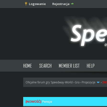
Logowanie
Rejestracja
HOME
SEARCH
MEMBER LIST
HELP
[N
Oficjalne forum gry Speedway-World
›
Gra
›
Propozycje
›
0 głosów - średnia: 0
1
2
3
4
5
[NOWOŚĆ]
Pensje