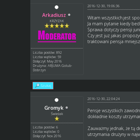
2016-12-30, 19:06:36
Arkadiusz
Witam wszystkich.jest spo
KRZYZAK
Ja mam pytanie kiedy bedz
Sprawa dotyczy pensji jun
Czy jest juz jakas propozy
traktowani pensja mniejsza
Liczba postów: 892
Liczba wątków: 59
Dołączył: May 2016
Drużyna: ARJUMA Golub-
Dobrzyn
Szukaj
2016-12-30, 22:04:24
Gromyk
Pensje wszystkich zawodn
Świeżak
dokładnie koszty utrzyman
Liczba postów: 6
Zauważmy jednak, że tą d
Liczba wątków: 0
utrzymania drużyny w najw
Dołączył: Nov 2016