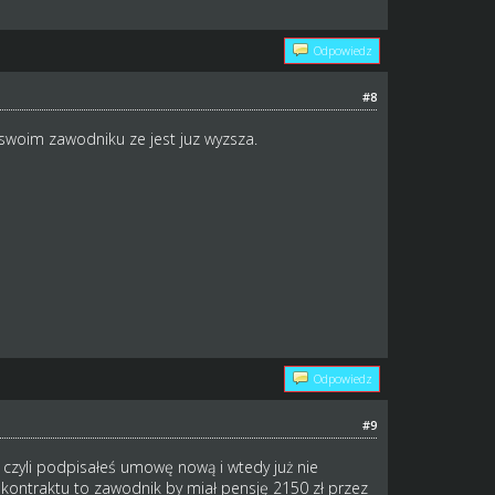
Odpowiedz
#8
swoim zawodniku ze jest juz wyzsza.
Odpowiedz
#9
i czyli podpisałeś umowę nową i wtedy już nie
kontraktu to zawodnik by miał pensję 2150 zł przez