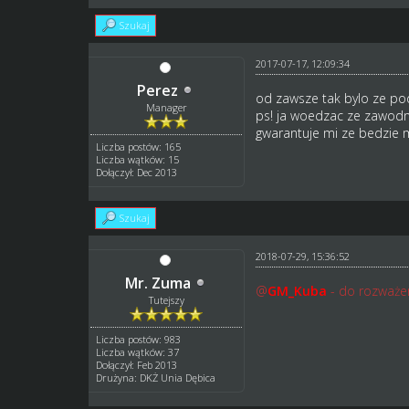
Szukaj
2017-07-17, 12:09:34
Perez
od zawsze tak bylo ze po
Manager
ps! ja woedzac ze zawodn
gwarantuje mi ze bedzie m
Liczba postów: 165
Liczba wątków: 15
Dołączył: Dec 2013
Szukaj
2018-07-29, 15:36:52
Mr. Zuma
@
GM_Kuba
- do rozważe
Tutejszy
Liczba postów: 983
Liczba wątków: 37
Dołączył: Feb 2013
Drużyna: DKŻ Unia Dębica