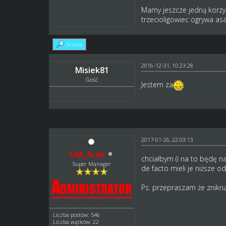
Mamy jeszcze jedną korzyś
trzecioligowiec ogrywa asa
Szukaj
2016-12-31, 10:23:28
Misiek81
Gość
Jestem za
2017-01-26, 22:03:13
GM_Arek
chciałbym (i na to będę n
Super Manager
de facto mieli je niższe 
Ps: przepraszam że znikną
Liczba postów: 546
Liczba wątków: 22