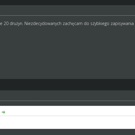
ne 20 drużyn. Niezdecydowanych zachęcam do szybkiego zapisywania
:
sane 20 drużyn. Niezdecydowanych zachęcam do szybkiego zapisywan