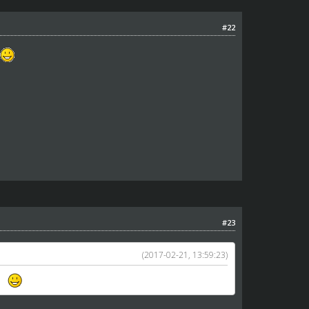
#22
#23
(2017-02-21, 13:59:23)
ia