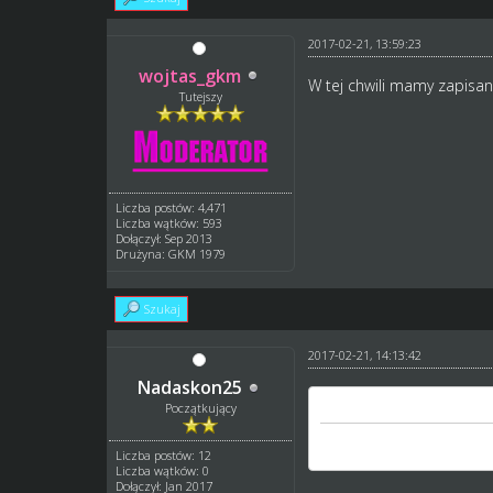
2017-02-21, 13:59:23
wojtas_gkm
W tej chwili mamy zapisa
Tutejszy
Liczba postów: 4,471
Liczba wątków: 593
Dołączył: Sep 2013
Drużyna: GKM 1979
Szukaj
2017-02-21, 14:13:42
Nadaskon25
wojtas_gkm napisał(a)
Początkujący
W tej chwili mamy zapi
Liczba postów: 12
Liczba wątków: 0
Dołączył: Jan 2017