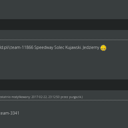
d.pl/i,team-11866
Speedway Solec Kujawski. Jedziemy
ł ostatnio modyfikowany: 2017-02-22, 23:12:50 przez
purgazik
.)
,team-3341