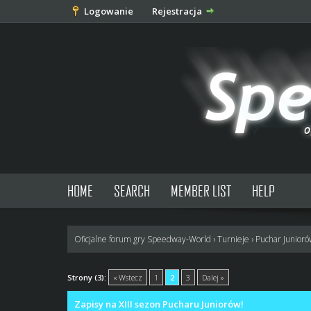
Logowanie
Rejestracja
HOME
SEARCH
MEMBER LIST
HELP
Oficjalne forum gry Speedway-World
›
Turnieje
›
Puchar Junior
0 głosów - średnia: 0
1
2
3
4
5
Strony (3):
« Wstecz
1
2
3
Dalej »
Zapisy na XIII sezon Pucharu Juniorów!