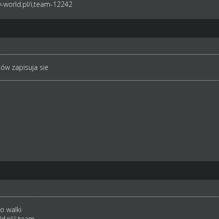
-world.pl/i,team-12242
ów zapisuja sie
o walki
d.pl/i,team