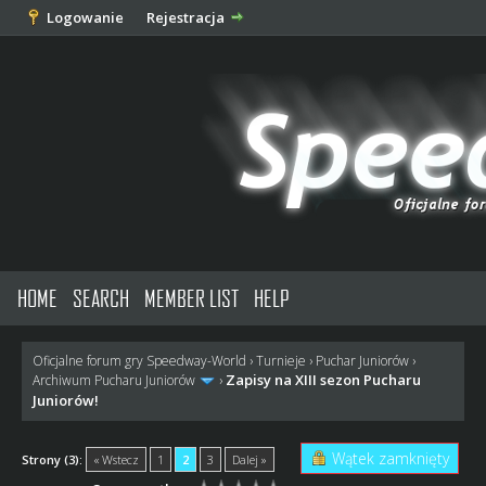
Logowanie
Rejestracja
HOME
SEARCH
MEMBER LIST
HELP
Oficjalne forum gry Speedway-World
›
Turnieje
›
Puchar Juniorów
›
Zapisy na XIII sezon Pucharu
Archiwum Pucharu Juniorów
›
Juniorów!
Wątek zamknięty
Strony (3):
« Wstecz
1
2
3
Dalej »