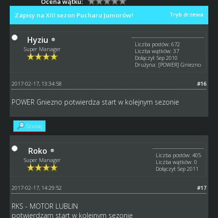
Ocena wątku:
Zapisy na XIII sezon Pucharu Juniorów!
Tryb drzewa
Hyziu
Liczba postów: 672
Super Manager
Liczba wątków: 37
Dołączył: Sep 2010
Drużyna: [POWER] Gniezno
2017-02-17, 13:34:58
#16
POWER Gniezno potwierdza start w kolejnym sezonie
Szukaj
Roko
Liczba postów: 405
Super Manager
Liczba wątków: 0
Dołączył: Sep 2011
2017-02-17, 14:29:52
#17
RKS - MOTOR LUBLIN
potwierdzam start w kolejnym sezonie