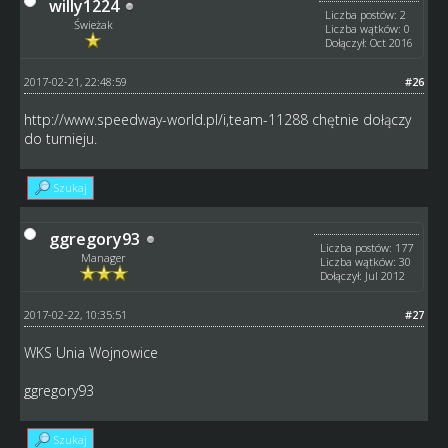
willy1224
Liczba postów: 2
Świeżak
Liczba wątków: 0
Dołączył: Oct 2016
2017-02-21, 22:48:59
#26
http://www.speedway-world.pl/i,team-11288
chętnie dołączy
do turnieju.
Szukaj
ggregory93
Liczba postów: 177
Manager
Liczba wątków: 30
Dołączył: Jul 2012
2017-02-22, 10:35:51
#27
WKS Unia Wojnowice
ggregory93
Szukaj