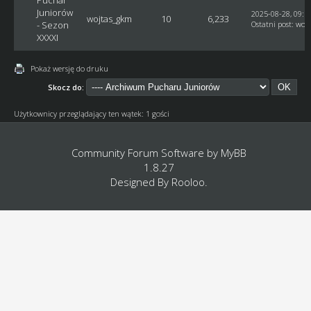
Juniorów
2025-08-28, 09:1
wojtas_gkm
10
6,233
- Sezon
Ostatni post
:
woj
XXXXI
Pokaż wersję do druku
Skocz do:
Użytkownicy przeglądający ten wątek: 1 gości
Community Forum Software by
MyBB
1.8.27
Designed By
Rooloo
.