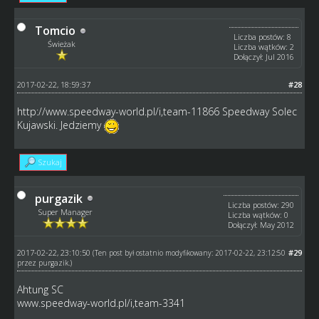
Tomcio
Liczba postów: 8
Świeżak
Liczba wątków: 2
Dołączył: Jul 2016
2017-02-22, 18:59:37
#28
http://www.speedway-world.pl/i,team-11866
Speedway Solec
Kujawski. Jedziemy
Szukaj
purgazik
Liczba postów: 290
Super Manager
Liczba wątków: 0
Dołączył: May 2012
2017-02-22, 23:10:50
#29
(Ten post był ostatnio modyfikowany: 2017-02-22, 23:12:50
przez
purgazik
.)
Ahtung SC
www.speedway-world.pl/i,team-3341