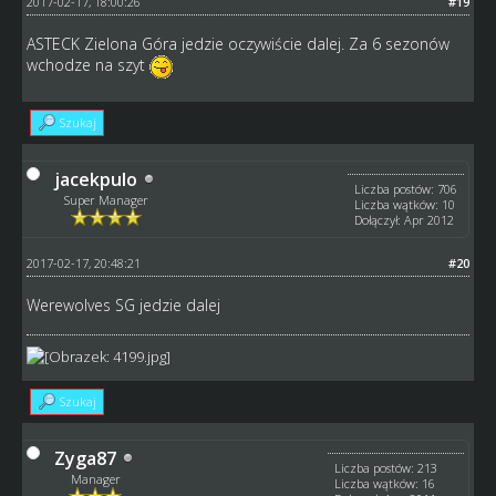
2017-02-17, 18:00:26
#19
ASTECK Zielona Góra jedzie oczywiście dalej. Za 6 sezonów
wchodze na szyt
Szukaj
jacekpulo
Liczba postów: 706
Super Manager
Liczba wątków: 10
Dołączył: Apr 2012
2017-02-17, 20:48:21
#20
Werewolves SG jedzie dalej
Szukaj
Zyga87
Liczba postów: 213
Manager
Liczba wątków: 16