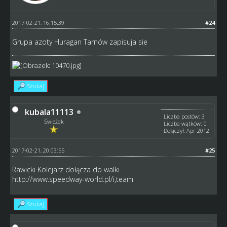
2017-02-21, 16:15:39
#24
Grupa azoty Huragan Tarnów zapisuja sie
Szukaj
kubala11113
Liczba postów: 3
Świeżak
Liczba wątków: 0
Dołączył: Apr 2012
2017-02-21, 20:03:55
#25
Rawicki Kolejarz dołącza do walki
http://www.speedway-world.pl/i,team
Szukaj