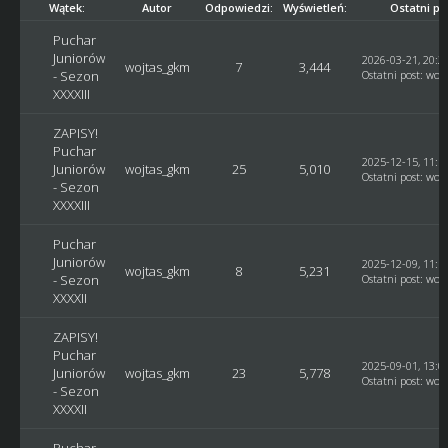
Wątek:
Autor
Odpowiedzi:
Wyświetleń:
Ostatni po
Puchar
Juniorów
2026-03-21, 20:2
wojtas_gkm
7
3,444
- Sezon
Ostatni post
:
woj
XXXXIII
ZAPISY!
Puchar
2025-12-15, 11:1
Juniorów
wojtas_gkm
25
5,010
Ostatni post
:
woj
- Sezon
XXXXIII
Puchar
Juniorów
2025-12-09, 11:1
wojtas_gkm
8
5,231
- Sezon
Ostatni post
:
woj
XXXXII
ZAPISY!
Puchar
2025-09-01, 13:0
Juniorów
wojtas_gkm
23
5,778
Ostatni post
:
woj
- Sezon
XXXXII
Puchar