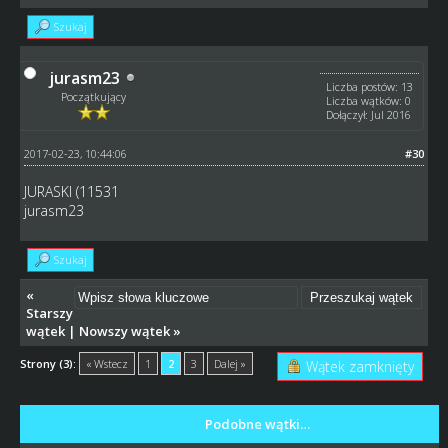
Szukaj
jurasm23
Liczba postów: 13
Początkujący
Liczba wątków: 0
Dołączył: Jul 2016
2017-02-23, 10:44:06
#30
JURASKI (11531
jurasm23
Szukaj
«
Starszy
wątek
|
Nowszy wątek
»
Strony (3):
« Wstecz
1
2
3
Dalej »
Wątek zamknięty
Podobne wątki…