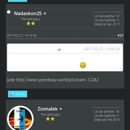
Nadaskon25
Liczba postów: 12
Początkujący
Liczba wątków: 0
Dołączył: Jan 2017
2017-02-21, 14:13:42
#23
(2017-02-21, 13:59:23)
wojtas_gkm napisał(a):
W tej chwili mamy zapisane 20 drużyn. Niezdecydowanych
zachęcam do szybkiego zapisywania
Jade
http://www.speedway-world.pl/i,team-12242
Szukaj
Ziomalek
Liczba postów: 18
Początkujący
Liczba wątków: 0
Dołączył: Feb 2015