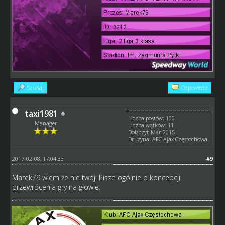
Szukaj
Odpowiedz
taxi1981
Liczba postów: 100
Manager
Liczba wątków: 11
Dołączył: Mar 2015
Drużyna: AFC Ajax Częstochowa
2017-02-08, 17:04:33
#9
Marek79 wiem że nie twój. Pisze ogólnie o koncepcji
przewrócenia gry na głowie.