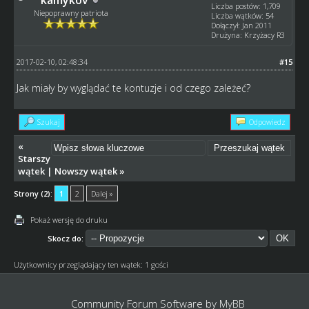
kamykov
Liczba postów: 1,709
Niepoprawny patriota
Liczba wątków: 54
Dołączył: Jan 2011
Drużyna: Krzyżacy R3
2017-02-10, 02:48:34
#15
Jak miały by wyglądać te kontuzje i od czego zależeć?
Szukaj
Odpowiedz
«
Starszy
wątek
|
Nowszy wątek
»
Strony (2):
1
2
Dalej »
Pokaż wersję do druku
Skocz do:
Użytkownicy przeglądający ten wątek: 1 gości
Community Forum Software by
MyBB