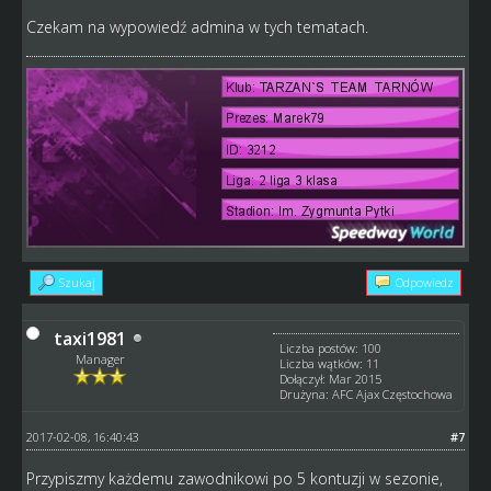
Czekam na wypowiedź admina w tych tematach.
Szukaj
Odpowiedz
taxi1981
Liczba postów: 100
Manager
Liczba wątków: 11
Dołączył: Mar 2015
Drużyna: AFC Ajax Częstochowa
2017-02-08, 16:40:43
#7
Przypiszmy każdemu zawodnikowi po 5 kontuzji w sezonie,