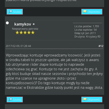
Szukaj
Odpowiedz
kamykov
Liczba postów: 1,709
Niepoprawny patriota
Liczba wątków: 54
Dołączył: Jan 2011
Drużyna: Krzyżacy R3
2017-02-09, 01:28:44
#12
Wprowadzając kontuzje wprowadzamy losowość. Jeśli jesteś
w środku tabeli to jeszcze ujedzie, ale jak walczysz o awans
lub utrzymanie i lider złapie kontuzje to naprawde
odechciewa się grać. Kontuzje to nie jest zachęta do gry. A
gdy ktoś buduje skład nascie sezonów i przychodzi ten jedyny
gdzie ma szanse na upragnione złoto i przez
kontuzje(losowość)? Do tego kontuzje mogły by nieźle
namieszać w Ekstralidze gdzie każdy punkt jest na wagę złota.
Szukaj
Odpowiedz