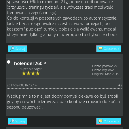
sprawności. 6% to minimum 2 tygodnie na odbudowanie
(przy użyciu treningu tydzień, ale wówczas traci możliwość
trenowania czegoś innego).
Co do kontuzji w pozostałych zawodach. to automatycznie,
ludzie będą rezygnowali z uczestnictwa w turniejach, bo
kosztem "głupiego" turnieju pójdzie się walić awans, medal,
utrzymanie. Tylko gra na tym ucierpi, a o to chyba nie chodzi.
Szukaj
Odpowiedz
holender260
Liczba postów: 291
Super Manager
Liczba wątków: 3
Dołączył: Mar 2015
2017-02-08, 16:12:14
#5
Według mnie to nie jest dobry pomysł ciekawe co byś zrobił
gdy by ci dwóch liderów załapało kontuzje i musieli do końca
sezonu pauzować .
Szukaj
Odpowiedz