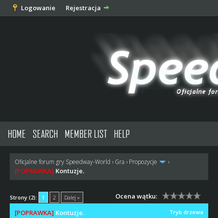
Logowanie
Rejestracja
HOME
SEARCH
MEMBER LIST
HELP
Oficjalne forum gry Speedway-World
›
Gra
›
Propozycje
›
[POPRAWKA]
Kontuzje.
Ocena wątku:
Strony (2):
1
2
Dalej »
[POPRAWKA]
Kontuzje.
Tryb drzewa