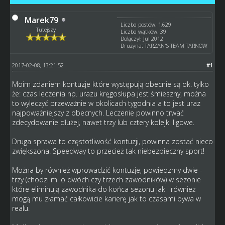
Marek79
Liczba postów: 1,629
Tutejszy
Liczba wątków: 39
Dołączył: Jul 2012
Drużyna: TARZAN'S TEAM TARNOW
2017-02-08, 13:21:52
#1
Moim zdaniem kontuzje które występują obecnie są ok. tylko
że: czas leczenia np. urazu kręgosłupa jest śmieszny, można
to wyleczyć przeważnie w okolicach tygodnia a to jest uraz
najpoważniejszy z obecnych. Leczenie powinno trwać
zdecydowanie dłużej, nawet trzy lub cztery kolejki ligowe.
Druga sprawa to częstotliwość kontuzji, powinna zostać nieco
zwiększona. Speedway to przecież tak niebezpieczny sport!
Można by również wprowadzić kontuzje, powiedzmy dwie -
trzy (chodzi mi o dwóch czy trzech zawodników) w sezonie
które eliminują zawodnika do końca sezonu jak i również
mogą mu złamać całkowicie karierę jak to czasami bywa w
realu.