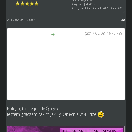
Dołączył: Jul 2012
Drużyna: TARZAN'S TEAM TARNOW
2017-02-08, 17:00:41
#8
(2017-02-08, 16:40:43)
taxi1981 napisał(a):
Przypiszmy każdemu zawodnikowi po 5 kontuzji w
sezonie, obniżmy skille, zróbmy kosmicznie drogie lecz
nieopłacalne obozy, ze szkółki niech wychodzą same
cieniasy itd... A doprowadzicie do tego że nawet exelowce
się zamotają nie mówiąc o graczach mojego pokroju.
Obecnie wiem na czym stoję. Skille mam jakie mam, xp
nie nabijam jak szalony i jeżdżę sobie ligę a każda wygrana
cieszy. Zostanie wam grono pasjonatów. Tego chcecie ?
Im więcej zmian tym większa szansa spierdolenia czego.
Ale wasz cyrk, wasze małpy.
Kolego, to nie jest MÓJ cyrk.
Jestem graczem takim jak Ty. Obecnie w 4 lidze