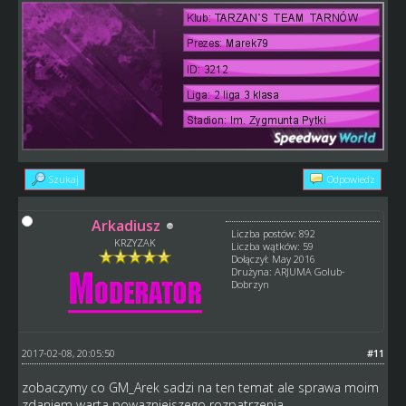
Szukaj
Odpowiedz
Arkadiusz
Liczba postów: 892
KRZYZAK
Liczba wątków: 59
Dołączył: May 2016
Drużyna: ARJUMA Golub-
Dobrzyn
2017-02-08, 20:05:50
#11
zobaczymy co GM_Arek sadzi na ten temat ale sprawa moim
zdaniem warta powazniejszego rozpatrzenia.