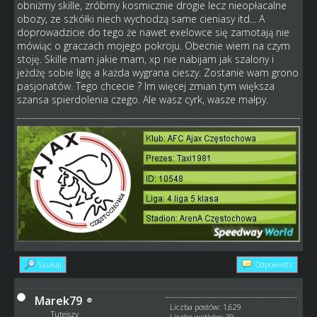
obniżmy skille, zróbmy kosmicznie drogie lecz nieopłacalne
obozy, ze szkółki niech wychodzą same cieniasy itd... A
doprowadzicie do tego że nawet exelowce się zamotają nie
mówiąc o graczach mojego pokroju. Obecnie wiem na czym
stoję. Skille mam jakie mam, xp nie nabijam jak szalony i
jeżdżę sobie ligę a każda wygrana cieszy. Zostanie wam grono
pasjonatów. Tego chcecie ? Im więcej zmian tym większa
szansa spierdolenia czego. Ale wasz cyrk, wasze małpy.
Szukaj
Odpowiedz
Marek79
Liczba postów: 1,629
Tutejszy
Liczba wątków: 39