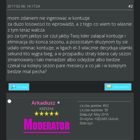
2017-02-08, 14:17:24
#2
moim zdaniem nie ingerowac w kontuzje
za duzo losowosci to wprowadzi, a z tego co wiem to wlasnie
z tym teraz walcza
po za tym jakbys sie czul jakby Twoj lider zalapal kontuzje i
eliminacja do konca sezonu, a pozostalym druzynom by sie
udalo ominac kontuzje, w ligach el-3 wlacznie decyduja ulamki
sekund kto wygra bieg, a w przypadku straty lidera caly sezon
zmarnowany i taki menadzer albo odejdzie albo bedzie
czekal na kolejny sezon pare miesiecy a co jak i w kolejnym
bedzie mial pecha?
Szukaj
Odpowiedz
Arkadiusz
Liczba postów: 892
KRZYZAK
Liczba wątków: 59
Dołączył: May 2016
Drużyna: ARJUMA Golub-
Dobrzyn