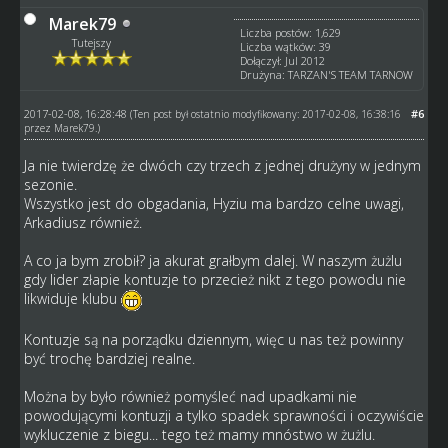
Marek79
Liczba postów: 1,629
Tutejszy
Liczba wątków: 39
Dołączył: Jul 2012
Drużyna: TARZAN'S TEAM TARNOW
2017-02-08, 16:28:48
#6
(Ten post był ostatnio modyfikowany: 2017-02-08, 16:38:16
przez
Marek79
.)
Ja nie twierdzę że dwóch czy trzech z jednej drużyny w jednym
sezonie.
Wszystko jest do obgadania, Hyziu ma bardzo celne uwagi,
Arkadiusz również.
A co ja bym zrobił? ja akurat grałbym dalej. W naszym żużlu
gdy lider złapie kontuzje to przecież nikt z tego powodu nie
likwiduje klubu
Kontuzje są na porządku dziennym, więc u nas też powinny
być trochę bardziej realne.
Można by było również pomyśleć nad upadkami nie
powodującymi kontuzji a tylko spadek sprawności i oczywiście
wykluczenie z biegu... tego też mamy mnóstwo w żużlu.