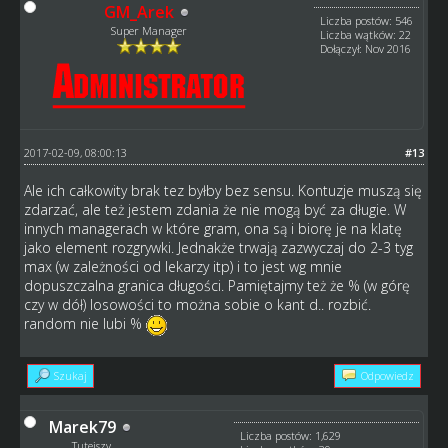
GM_Arek
Liczba postów: 546
Super Manager
Liczba wątków: 22
Dołączył: Nov 2016
2017-02-09, 08:00:13
#13
Ale ich całkowity brak tez byłby bez sensu. Kontuzje muszą się
zdarzać, ale też jestem zdania że nie mogą być za długie. W
innych managerach w które gram, ona są i biorę je na klatę
jako element rozgrywki. Jednakże trwają zazwyczaj do 2-3 tyg
max (w zależności od lekarzy itp) i to jest wg mnie
dopuszczalna granica długości. Pamiętajmy też że % (w górę
czy w dół) losowości to można sobie o kant d.. rozbić.
random nie lubi %
Szukaj
Odpowiedz
Marek79
Liczba postów: 1,629
Tutejszy