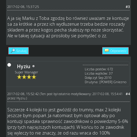
2017-02-08, 15:37:25
#3
A ja się Marku z Toba zgodzę bo również uważam ze kontuzje
sa za krótkie a przez ich wydluzenue trzeba bedzie roszady
skladem a przez kogos pecha skabszy np noze skorzystać.
Ale w takiej sytuacji aż prosiloby sie pomyśleć o zz.
Szukaj
Odpowiedz
Hyziu
Liczba postów: 672
Super Manager
Liczba wątków: 37
Dołączył: Sep 2010
Drużyna: [POWER] Gniezno
2017-02-08, 15:52:42
#4
(Ten post był ostatnio modyfikowany: 2017-02-08, 15:54:41
przez
Hyziu
.)
Szczerze 4 kolejki to jest gwóźdź do trumny, max 2 kolejki
jeszcze bym poparł. Ja natomiast bym optował aby po
kontuzji spadała sprawność zawodnikowi o powiedzmy 5-6%
(przy tych najcięższych kontuzjach). W końcu to że zawodnik
się wyleczy to nie znaczy, że od razu wraca do 100%