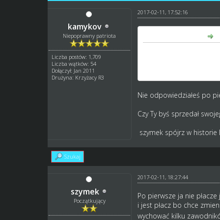
2017-02-11, 17:52:16
kamykov
szymek napisał(a):
Niepoprawny patriota
troche czasu grasz i cał
Liczba postów: 1,709
miejscu albo znowu lecia
Liczba wątków: 54
zawodników, byłaby rota
Dołączył: Jan 2011
Drużyna: Krzyżacy R3
Nie odpowiedziałeś po pie
Czy Ty byś sprzedał swoje
szymek spójrz w historie E
Szukaj
2017-02-11, 18:27:44
szymek
Po pierwsze ja nie płacze 
Początkujący
i jest płacz bo chce zmie
wychować kilku zawodników