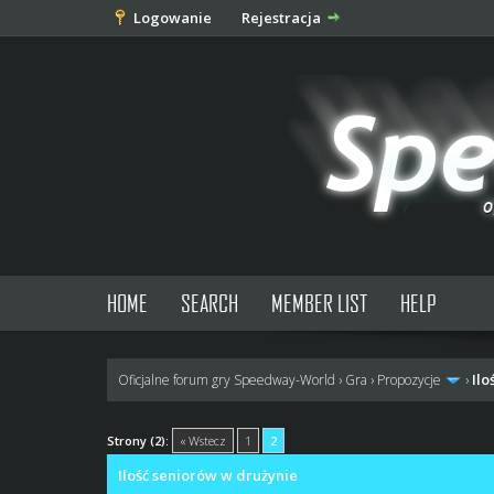
Logowanie
Rejestracja
HOME
SEARCH
MEMBER LIST
HELP
Ilo
Oficjalne forum gry Speedway-World
›
Gra
›
Propozycje
›
2 głosów - średnia: 3
1
2
3
4
5
Strony (2):
« Wstecz
1
2
Ilość seniorów w drużynie