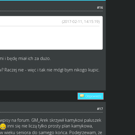
#16
(2017-02-11, 14:15:19)
 zawodnicy będą mieli spadki i znowu będziesz stał w
iła sytuację na LT bo gracze by nie trzymali tylu
i i będę miał ich za dużo.
 Raczej nie - więc i tak nie mógł bym nikogo kupic.
Odpowiedz
#17
, wpisy na forum. GM_Arek skrzywił kamykovi paluszek
inni się nie liczą tylko prosty plan kamykowa,
mi w wieku seniora do samego końca. Podejrzewam, że