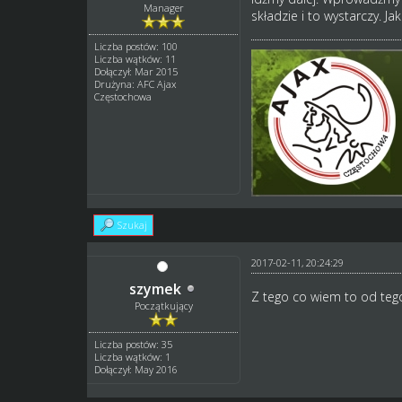
Manager
składzie i to wystarczy. Ja
Liczba postów: 100
Liczba wątków: 11
Dołączył: Mar 2015
Drużyna: AFC Ajax
Częstochowa
Szukaj
2017-02-11, 20:24:29
szymek
Z tego co wiem to od teg
Początkujący
Liczba postów: 35
Liczba wątków: 1
Dołączył: May 2016