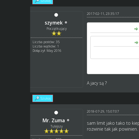
Szukaj
2017-02-11, 23:35:17
szymek
kamykov napisał(a):
Początkujący
Liczba postów: 35
szymek napisał(a):
Liczba wątków: 1
Dołączył: May 2016
kamykov gdybyś obserwo
Nie ma takich - chyba że 
A jacy są ?
Szukaj
2018-07-29, 15:07:07
Mr. Zuma
sam limit jako tako to kie
Tutejszy
rozwinie tak jak powinien.