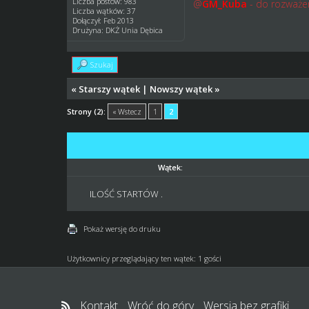
Liczba postów: 983
@
GM_Kuba
- do rozważe
Liczba wątków: 37
Dołączył: Feb 2013
Drużyna: DKŻ Unia Dębica
Szukaj
«
Starszy wątek
|
Nowszy wątek
»
Strony (2):
« Wstecz
1
2
Wątek:
ILOŚĆ STARTÓW .
Pokaż wersję do druku
Użytkownicy przeglądający ten wątek: 1 gości
Kontakt
Wróć do góry
Wersja bez grafiki