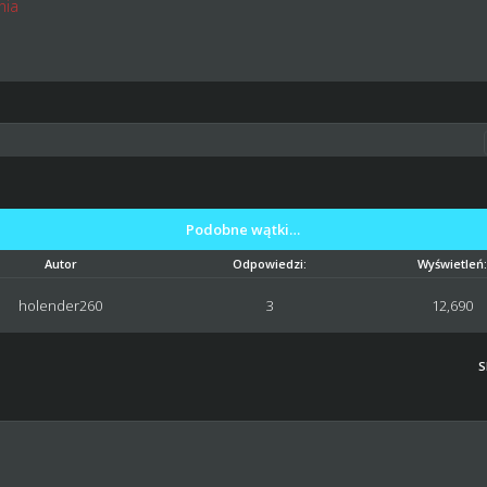
nia
Podobne wątki…
Autor
Odpowiedzi:
Wyświetleń:
holender260
3
12,690
S