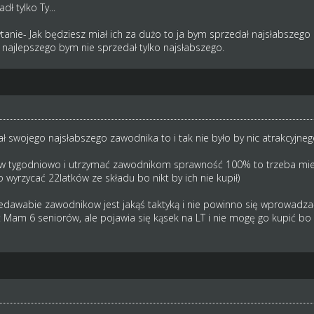
dł tylko Ty...
nie- Jak będziesz miał ich za dużo to ja bym sprzedał najsłabszego
najlepszego bym nie sprzedał tylko najsłabszego.
dał swojego najsłabszego zawodnika to i tak nie było by nic atrakcyjneg
w tygodniowo i utrzymać zawodnikom sprawność 100% to trzeba mieć 
 wyrzycać 22latków ze składu bo nikt by ich nie kupił)
dawabie zawodnikow jest jakąś taktyką i nie powinno się wprowadzać o
 Mam 6 seniorów, ale pojawia się kąsek na LT i nie mogę go kupić bo