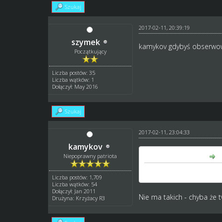
Szukaj
2017-02-11, 20:39:19
szymek
kamykov gdybyś obserwował 
Początkujący
Liczba postów: 35
Liczba wątków: 1
Dołączył: May 2016
Szukaj
2017-02-11, 23:04:33
kamykov
szymek napisał(a):
Niepoprawny patriota
kamykov gdybyś obserwowa
Liczba postów: 1,709
Liczba wątków: 54
Dołączył: Jan 2011
Nie ma takich - chyba że tw
Drużyna: Krzyżacy R3