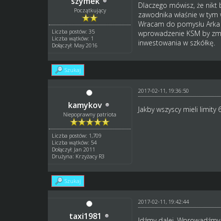
szymek
Dlaczego mówisz, że nikt by
Początkujący
zawodnika właśnie w tym 
Wracam do pomysłu Arka Ar
Liczba postów: 35
wprowadzenie KSM by zmus
Liczba wątków: 1
inwestowania w szkółkę.
Dołączył: May 2016
Szukaj
2017-02-11, 19:36:50
kamykov
Jakby wszyscy mieli limity
Niepoprawny patriota
Liczba postów: 1,709
Liczba wątków: 54
Dołączył: Jan 2011
Drużyna: Krzyżacy R3
Szukaj
2017-02-11, 19:42:44
taxi1981
Idźmy dalej. Wprowadźmy 