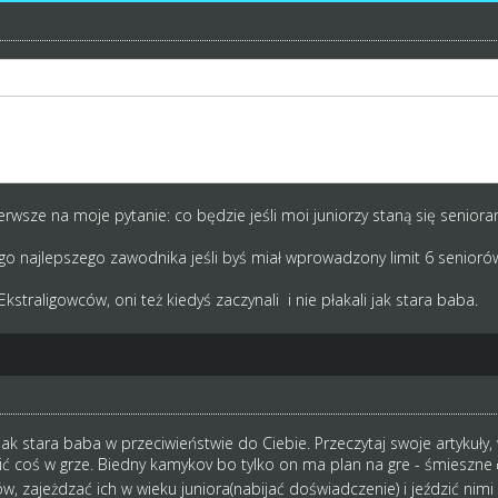
y czas kisisz się w niższych ligach. Zanim awansujesz do 1 ligi to Twoi
ł do niższych lig. Mniejsza ilość seniorów w drużynie właśnie by popraw
cja w składach i wtedy byś mógł kupić kogoś dobrego.
rwsze na moje pytanie: co będzie jeśli moi juniorzy staną się senioram
go najlepszego zawodnika jeśli byś miał wprowadzony limit 6 seniorów?
kstraligowców, oni też kiedyś zaczynali i nie płakali jak stara baba.
jak stara baba w przeciwieństwie do Ciebie. Przeczytaj swoje artykuły
nić coś w grze. Biedny kamykov bo tylko on ma plan na gre - śmieszne
, zajeżdzać ich w wieku juniora(nabijać doświadczenie) i jeździć ni