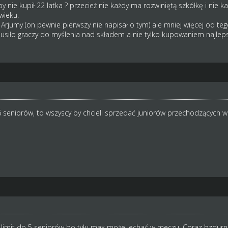
 nie kupił 22 latka ? przecież nie każdy ma rozwiniętą szkółkę i nie każ
wieku.
jumy (on pewnie pierwszy nie napisał o tym) ale mniej więcej od te
iło graczy do myślenia nad składem a nie tylko kupowaniem najleps
 6 seniorów, to wszyscy by chcieli sprzedać juniorów przechodzących w 
limit do 5 seniorów bo tyłu max może jechać w meczu. Coraz bzdurnie