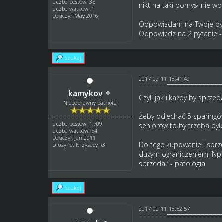
Liczba postów: 35
nikt na taki pomysł nie wpa
Liczba wątków: 1
Dołączył: May 2016
Odpowiadam na Twoje pyta
Odpowiedz na 2 pytanie - 
Szukaj
2017-02-11, 18:41:49
kamykov
Czyli jak i każdy by sprze
Niepoprawny patriota
Żeby odjechać 5 sparingó
Liczba postów: 1,709
seniorów to by trzeba było
Liczba wątków: 54
Dołączył: Jan 2011
Do tego kupowanie i sprze
Drużyna: Krzyżacy R3
dużym ograniczeniem. Np:
sprzedać - patologia
Szukaj
2017-02-11, 18:52:57