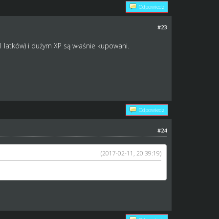
Odpowiedz
#23
1 latków) i dużym XP są właśnie kupowani.
Odpowiedz
#24
(2017-02-11, 20:39:19)
 21 latków) i dużym XP są właśnie kupowani.