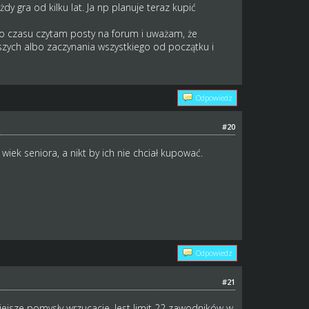
dy gra od kilku lat. Ja np planuje teraz kupić
go czasu czytam posty na forum i uważam, że
zych albo zaczynania wszystkiego od początku i
Odpowiedz
#20
wiek seniora, a nikt by ich nie chciał kupować.
Odpowiedz
#21
jsze pomysły wrzucacie. Jest limit 22 zawodników w