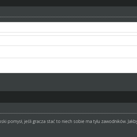
wał LT to byś widział, że właśnie 21 latkowie z dużymi skillami (jak 
twoje pojęcie "duże skille" , "duże xp" jest zupełnie inne
pski pomysł, jeśli gracza stać to niech sobie ma tylu zawodników. Jakb