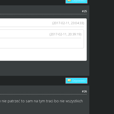
Odpowiedz
#25
(2017-02-11, 23:04:33)
(2017-02-11, 20:39:19)
na 21 latków) i dużym XP są właśnie kupowani.
Odpowiedz
#26
y nie patrzeć to sam na tym traci bo nie wszystkich