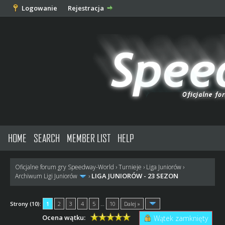
Logowanie
Rejestracja
HOME
SEARCH
MEMBER LIST
HELP
Oficjalne forum gry Speedway-World
›
Turnieje
›
Liga Juniorów
›
LIGA JUNIORÓW - 23 SEZON
Archiwum Ligi Juniorów
›
Strony (10):
1
2
3
4
5
…
10
Dalej »
Ocena wątku:
Wątek zamknięty