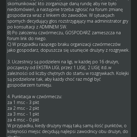
skomunikować kto zorganizuje daną rundę aby nie było
niedomówień, a następnie trzeba zgłosić na forum zmianę
gospodarza wraz z linkiem do zawodów. W sytuacjach
spornych decydujący głos rozstrzygający ma administrator gry
po konsultacji z ADMINEM SW.
B) Po założeniu czwórmeczu, GOSPODARZ zamieszcza na
forum link do niego.
C) W przypadku rażącego braku organizacji czwórmeczów
jako gospodarz, dopuszcza się usunięcie drużyny z rozgrywek.
3. Uczestnicy są podzieleni na ligi, w każdej po 16 drużyn,
począwszy od EKSTRA LIGI, przez 1 LIGĘ, 2 LIGĘ itd..w
zależności od liczby chętnych do startu w rozgrywkach. Kolejki
są podzielone tak, aby każdy choć raz mógł być
gospodarzem turnieju.
4. Punktacja w czwórmeczu:
za 1 msc - 3 pkt
za 2 msc - 2 pkt
za 3 msc - 1 pkt
za 4 msc - 0 pkt
W przypadku, kiedy drużyny mają taką samą ilość punktów, o
kolejności miejsc decydują najlepsi zawodnicy obu drużyn, do