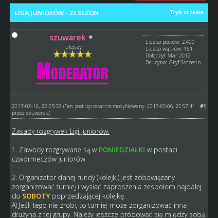
LIGA JUNIORÓW - 23 SEZON
Tryb drzewa
szuwarek
Liczba postów: 2,400
Tutejszy
Liczba wątków: 161
Dołączył: Mar 2012
Drużyna: Gryf Szczecin
2017-02-16, 22:05:39
#1
(Ten post był ostatnio modyfikowany: 2017-03-06, 20:57:41
przez
szuwarek
.)
Zasady rozgrywek Ligi Juniorów:
1. Zawody rozgrywane są w
PONIEDZIAŁKI
w postaci
czwórmeczów juniorów.
2. Organizator danej rundy (kolejki) jest zobowiązany
zorganizować turniej i wysłać zaproszenia zespołom najdalej
do
SOBOTY
poprzedzającej kolejkę.
A) Jeśli tego nie zrobi, to turniej może zorganizować inna
drużyna z tej grupy. Należy jeszcze próbować się między sobą