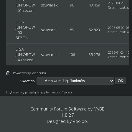
2025-08-21, 16:
JUNIORÓW
szuwarek
96
43,469
Ostatni post
:
sz
- 51 sezon
LIGA
JUNIORÓW
2025-05-09, 06:
szuwarek
89
52,823
- 50
Ostatni post
:
Ast
SEZON
LIGA
2025-01-24, 12:
JUNIORÓW
szuwarek
106
35,276
Ostatni post
:
sz
- 49 sezon
Pokaż wersję do druku
Skocz do:
Użytkownicy przeglądający ten wątek: 1 gości
Community Forum Software by
MyBB
1.8.27
Designed By
Rooloo
.