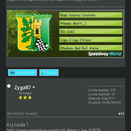
Strona WWW
Szukaj
Zyga87
Liczba postów: 213
Manager
Liczba wątków: 16
Dołączył: Aug 2011
Drużyna: Gryfy Skórka
2017-03-07, 15:44:02
#12
II LJ runda 1
http://www.speedway-world.pl/i,4mecz_live-53878