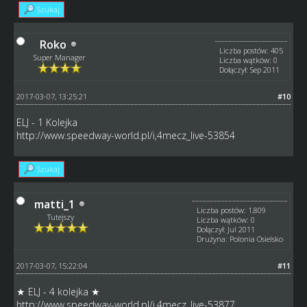
Szukaj
Roko
Liczba postów: 405
Super Manager
Liczba wątków: 0
Dołączył: Sep 2011
2017-03-07, 13:25:21
#10
ELJ - 1 Kolejka
http://www.speedway-world.pl/i,4mecz_live-53854
Szukaj
matti_1
Liczba postów: 1,809
Tutejszy
Liczba wątków: 0
Dołączył: Jul 2011
Drużyna: Polonia Osielsko
2017-03-07, 15:22:04
#11
★ ELJ - 4 kolejka ★
http://www.speedway-world.pl/i,4mecz_live-53877