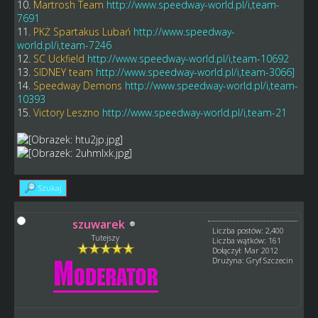
10.
Martrosh Team
http://www.speedway-world.pl/i,team-
7691
11.
PKŻ Spartakus Lubań
http://www.speedway-
world.pl/i,team-7246
12.
SC Uckfield
http://www.speedway-world.pl/i,team-10692
13.
SIDNEY team
http://www.speedway-world.pl/i,team-3066]
14.
Speedway Demons
http://www.speedway-world.pl/i,team-
10393
15.
Victory Leszno
http://www.speedway-world.pl/i,team-21
Szukaj
szuwarek
Liczba postów: 2,400
Tutejszy
Liczba wątków: 161
Dołączył: Mar 2012
Drużyna: Gryf Szczecin