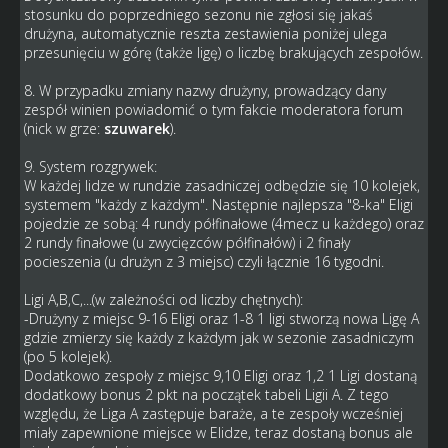
stosunku do poprzedniego sezonu nie zgłosi się jakaś
drużyna, automatycznie reszta zestawienia poniżej ulega
przesunięciu w górę (także ligę) o liczbę brakujących zespołów.
8. W przypadku zmiany nazwy drużyny, prowadzący dany
zespół winien powiadomić o tym fakcie moderatora forum
(nick w grze:
szuwarek
).
9. System rozgrywek:
W każdej lidze w rundzie zasadniczej odbędzie się 10 kolejek,
systemem "każdy z każdym". Następnie najlepsza "8-ka" Eligi
pojedzie ze sobą: 4 rundy półfinałowe (4mecz u każdego) oraz
2 rundy finałowe (u zwycięzców półfinałów) i 2 finały
pocieszenia (u drużyn z 3 miejsc) czyli łącznie 16 tygodni.
Ligi A,B,C,...(w zależności od liczby chętnych):
-Drużyny z miejsc 9-16 Eligi oraz 1-8 1 ligi stworzą nowa Ligę A
gdzie zmierzy się każdy z każdym jak w sezonie zasadniczym
(po 5 kolejek).
Dodatkowo zespoły z miejsc 9,10 Eligi oraz 1,2 1 Ligi dostaną
dodatkowy bonus 2 pkt na początek tabeli Ligii A. Z tego
względu, że Liga A zastępuje baraże, a te zespoły wcześniej
miały zapewnione miejsce w Elidze, teraz dostaną bonus ale