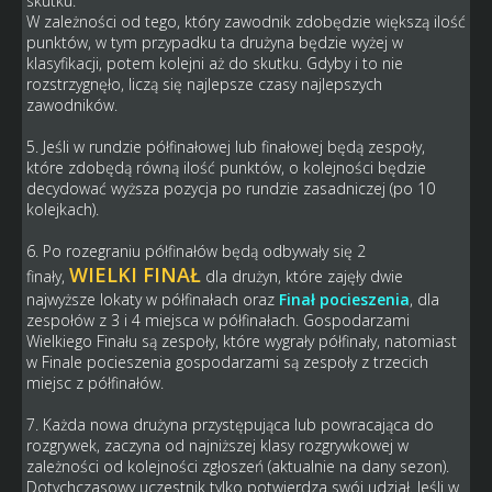
skutku.
W zależności od tego, który zawodnik zdobędzie większą ilość
punktów, w tym przypadku ta drużyna będzie wyżej w
klasyfikacji, potem kolejni aż do skutku. Gdyby i to nie
rozstrzygnęło, liczą się najlepsze czasy najlepszych
zawodników.
5. Jeśli w rundzie półfinałowej lub finałowej będą zespoły,
które zdobędą równą ilość punktów, o kolejności będzie
decydować wyższa pozycja po rundzie zasadniczej (po 10
kolejkach).
6. Po rozegraniu półfinałów będą odbywały się 2
WIELKI FINAŁ
finały,
dla drużyn, które zajęły dwie
najwyższe lokaty w półfinałach oraz
Finał pocieszenia
, dla
zespołów z 3 i 4 miejsca w półfinałach. Gospodarzami
Wielkiego Finału są zespoły, które wygrały półfinały, natomiast
w Finale pocieszenia gospodarzami są zespoły z trzecich
miejsc z półfinałów.
7. Każda nowa drużyna przystępująca lub powracająca do
rozgrywek, zaczyna od najniższej klasy rozgrywkowej w
zależności od kolejności zgłoszeń (aktualnie na dany sezon).
Dotychczasowy uczestnik tylko potwierdza swój udział. Jeśli w