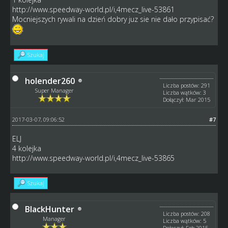
http://www.speedway-world.pl/i,4mecz_live-53861
Mocniejszych rywali na dzień dobry juz sie nie dało przypisać?
Szukaj
holender260
Liczba postów: 291
Super Manager
Liczba wątków: 3
Dołączył: Mar 2015
2017-03-07, 09:06:52
#7
ELJ
4 kolejka
http://www.speedway-world.pl/i,4mecz_live-53865
Szukaj
BlackHunter
Liczba postów: 208
Manager
Liczba wątków: 5
Dołączył: Feb 2015