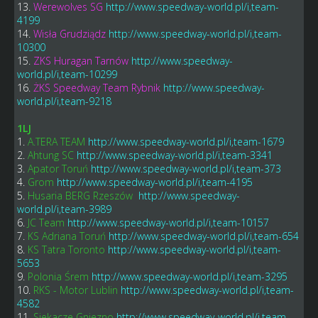
13.
Werewolves SG
http://www.speedway-world.pl/i,team-
4199
14.
Wisła Grudziądz
http://www.speedway-world.pl/i,team-
10300
15.
ZKS Huragan Tarnów
http://www.speedway-
world.pl/i,team-10299
16.
ŻKS Speedway Team Rybnik
http://www.speedway-
world.pl/i,team-9218
1LJ
1.
A.TERA TEAM
http://www.speedway-world.pl/i,team-1679
2.
Ahtung SC
http://www.speedway-world.pl/i,team-3341
3.
Apator Toruń
http://www.speedway-world.pl/i,team-373
4.
Grom
http://www.speedway-world.pl/i,team-4195
5.
Husaria BERG Rzeszów
http://www.speedway-
world.pl/i,team-3989
6.
JC Team
http://www.speedway-world.pl/i,team-10157
7.
KS Adriana Toruń
http://www.speedway-world.pl/i,team-654
8.
KS Tatra Toronto
http://www.speedway-world.pl/i,team-
5653
9.
Polonia Śrem
http://www.speedway-world.pl/i,team-3295
10.
RKS - Motor Lublin
http://www.speedway-world.pl/i,team-
4582
11.
Siekacze Gniezno
http://www.speedway-world.pl/i,team-