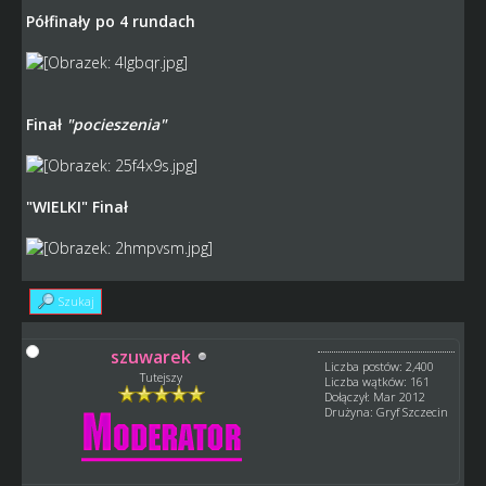
Półfinały po 4 rundach
Finał
"pocieszenia"
"WIELKI" Finał
Szukaj
szuwarek
Liczba postów: 2,400
Tutejszy
Liczba wątków: 161
Dołączył: Mar 2012
Drużyna: Gryf Szczecin