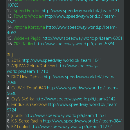
10765
12.
Speed Fordon
http://www.speedway-world.pl/i,team-121
13.
Towers Wrocław
http://www.speedway-world.pl/i,team-
3821
14.
Vittoria Korczyna
http://www.speedway-world.pl/i,team-
4062
15.
Wściekłe Pięści
http://www.speedway-world.pl/i,team-6361
16.
ŻKS Radlin
http://www.speedway-world.pl/i,team-5884
2LJ
1.
2012
http://www.speedway-world.pl/i,team-1041
2.
ARJUMA Golub-Dobrzyn
http://www.speedway-
world.pl/i,team-11710
3.
DKŻ Unia Dębica
http://www.speedway-world.pl/i,team-
7098
4.
GetWell Toruń #43
http://www.speedway-world.pl/i,team-
5630
5.
Gryfy Skórka
http://www.speedway-world.pl/i,team-2142
6.
Hindukush Gorzow
http://www.speedway-world.pl/i,team-
9724
7.
Juraski
http://www.speedway-world.pl/i,team-11531
8.
K.S. Serce Radlin
http://www.speedway-world.pl/i,team-3841
9.
KŻ Lublin
http://www.speedway-world.pl/i,team-11272