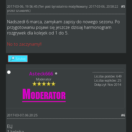
2017-03-06, 19:56:45
#5
(Ten post był ostatnio modyfikowany: 2017-03-06, 20:58:22
przez
szuwarek
.)
Nadszedł 6 marca, zamykam zapisy do nowego sezonu. Po
przygotowaniu pojawi się jeszcze dzisiaj harmonogram
rozgrywek dla kolejek od 1 do 5.
No to zaczynamy!!
Szukaj
Asteck666
Liczba postów: 649
Moderator
Liczba wątków: 25
Dołączył: Nov 2014
2017-03-07, 06:20:25
#6
ELJ
1 kolejka