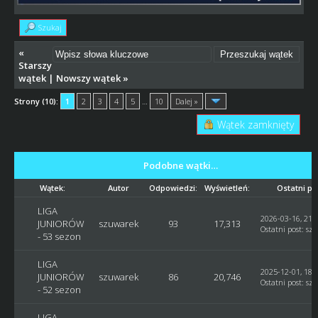
Szukaj
«
Starszy
wątek
|
Nowszy wątek
»
Strony (10):
1
2
3
4
5
…
10
Dalej »
Wątek zamknięty
Podobne wątki…
Wątek:
Autor
Odpowiedzi:
Wyświetleń:
Ostatni po
LIGA
2026-03-16, 21:
JUNIORÓW
szuwarek
93
17,313
Ostatni post
:
sz
- 53 sezon
LIGA
2025-12-01, 18:
JUNIORÓW
szuwarek
86
20,746
Ostatni post
:
sz
- 52 sezon
LIGA