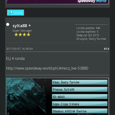
Szukaj
sylta88
Liczba postów: 446
Super Manager
Liczba wątków: 5
Dołączył: Oct 2013
Drużyna: Świry Tarnów
2017-03-07, 16:59:04
#14
ELJ 4 runda
http://www.speedway-world.pl/i,4mecz_live-53880