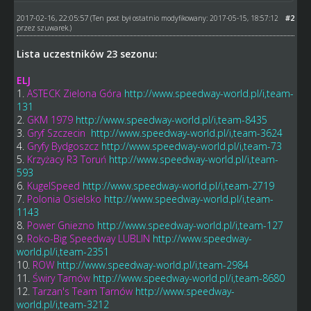
2017-02-16, 22:05:57
#2
(Ten post był ostatnio modyfikowany: 2017-05-15, 18:57:12
przez
szuwarek
.)
Lista uczestników 23 sezonu:
ELJ
1.
ASTECK Zielona Góra
http://www.speedway-world.pl/i,team-
131
2.
GKM 1979
http://www.speedway-world.pl/i,team-8435
3.
Gryf Szczecin
http://www.speedway-world.pl/i,team-3624
4.
Gryfy Bydgoszcz
http://www.speedway-world.pl/i,team-73
5.
Krzyżacy R3 Toruń
http://www.speedway-world.pl/i,team-
593
6.
KugelSpeed
http://www.speedway-world.pl/i,team-2719
7.
Polonia Osielsko
http://www.speedway-world.pl/i,team-
1143
8.
Power Gniezno
http://www.speedway-world.pl/i,team-127
9.
Roko-Big Speedway LUBLIN
http://www.speedway-
world.pl/i,team-2351
10.
ROW
http://www.speedway-world.pl/i,team-2984
11.
Świry Tarnów
http://www.speedway-world.pl/i,team-8680
12.
Tarzan's Team Tarnów
http://www.speedway-
world.pl/i,team-3212