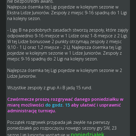
nie bezpośredni awans.
Najlepsza ósemka tej Ligi pojedzie w kolejnym sezonie w
Ekstra Lidze Juniorów. Zespoły z miejsc 9-16 spadną do 1 Ligi
na kolejny sezon.
- Ligę B na podobnych zasadach stworzą zespoły, które zajęły
odpowiednio 9-16 miejsce w 1 Lidze oraz 1-8 miejsce z 2 Ligi.
W tej Lidze bonusowe 2 punkty otrzymają zespoły z miejsc
9,10 - 1 LJ oraz 1,2 miejsce - 2 LJ. Najlepsza ósemka tej Ligi
pojedzie w kolejnym sezonie w 1 Lidze Juniorów. Zespoły z
miejsc 9-16 spadną do 2 Ligi na kolejny sezon.
Najlepsza ósemka tej Ligi pojedzie w kolejnym sezonie w 2
Lidze Juniorów.
Wszystkie zespoły z grup A i B jadą 15 rund.
Czwórmecze proszę rozgrywać danego poniedziałku w
miarę możliwości
do godz. 15
aby ułatwić i usprawnić
administrację turnieju.
Początek rozgrywek przypada jak zwykle na pierwszy
poniedziałek po rozpoczęciu nowego sezony gry SW, 23
poniedziałek
sezon Ligi Juniorów wystartuje w