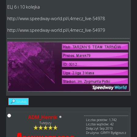
ELJ 6 i 10 kolejka
http://www.speedway-world.pl/i,4mecz_live-54978
http://www.speedway-world.pl/i,4mecz_live-54979
Szukaj
ADM_Henrik
Liczba postów: 1,742
Tutejszy
Liczba wątków: 42
Dołączył: Sep 2010
Drużyna: GRYFY Bydgoszcz