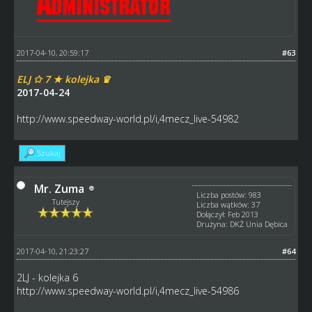
2017-04-10, 20:59:17
#63
ELJ ✩ 7 ★ kolejka ♛
2017-04-24
http://www.speedway-world.pl/i,4mecz_live-54982
Szukaj
Mr. Zuma
Liczba postów: 983
Tutejszy
Liczba wątków: 37
Dołączył: Feb 2013
Drużyna: DKŻ Unia Dębica
2017-04-10, 21:23:27
#64
2LJ - kolejka 6
http://www.speedway-world.pl/i,4mecz_live-54986