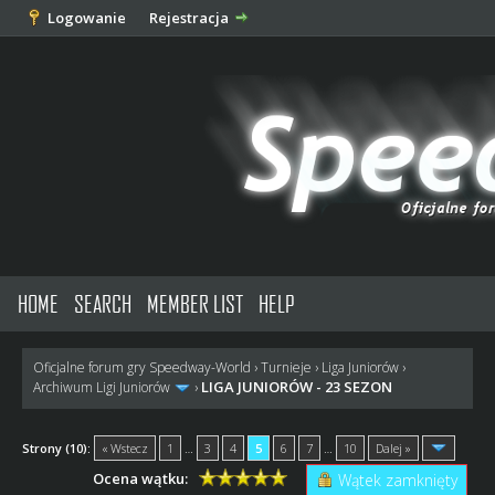
Logowanie
Rejestracja
HOME
SEARCH
MEMBER LIST
HELP
Oficjalne forum gry Speedway-World
›
Turnieje
›
Liga Juniorów
›
LIGA JUNIORÓW - 23 SEZON
Archiwum Ligi Juniorów
›
Strony (10):
« Wstecz
1
…
3
4
5
6
7
…
10
Dalej »
Ocena wątku:
Wątek zamknięty