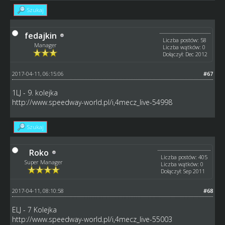
Szukaj
fedajkin
Liczba postów: 58
Manager
Liczba wątków: 0
Dołączył: Dec 2012
2017-04-11, 06:15:06
#67
1LJ - 9. kolejka
http://www.speedway-world.pl/i,4mecz_live-54998
Szukaj
Roko
Liczba postów: 405
Super Manager
Liczba wątków: 0
Dołączył: Sep 2011
2017-04-11, 08:10:58
#68
ELJ - 7 Kolejka
http://www.speedway-world.pl/i,4mecz_live-55003