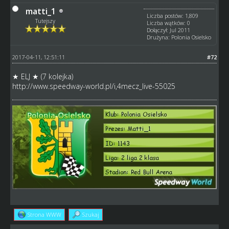
matti_1
Liczba postów: 1,809
Tutejszy
Liczba wątków: 0
Dołączył: Jul 2011
Drużyna: Polonia Osielsko
2017-04-11, 12:51:11
#72
★ ELJ ★ (7 kolejka)
http://www.speedway-world.pl/i,4mecz_live-55025
Strona WWW
Szukaj