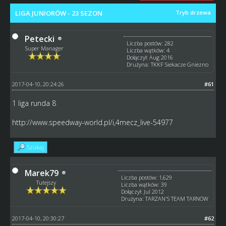
LIGA JUNIORÓW - 23 SEZON
Tryb drzewa
Petecki
Liczba postów: 282
Super Manager
Liczba wątków: 4
Dołączył: Aug 2016
Drużyna: TKKF Siekacze Gniezno
2017-04-10, 20:24:26
#61
1 liga runda 8
http://www.speedway-world.pl/i,4mecz_live-54977
Szukaj
Marek79
Liczba postów: 1,629
Tutejszy
Liczba wątków: 39
Dołączył: Jul 2012
Drużyna: TARZAN'S TEAM TARNOW
2017-04-10, 20:30:27
#62