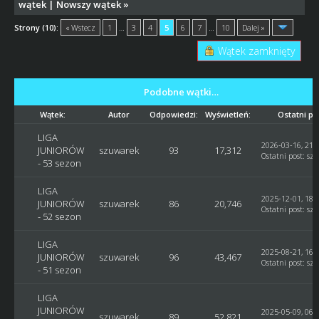
wątek
|
Nowszy wątek
»
Strony (10):
« Wstecz
1
…
3
4
5
6
7
…
10
Dalej »
Wątek zamknięty
Podobne wątki…
Wątek:
Autor
Odpowiedzi:
Wyświetleń:
Ostatni po
LIGA
2026-03-16, 21:
JUNIORÓW
szuwarek
93
17,312
Ostatni post
:
sz
- 53 sezon
LIGA
2025-12-01, 18:
JUNIORÓW
szuwarek
86
20,746
Ostatni post
:
sz
- 52 sezon
LIGA
2025-08-21, 16:
JUNIORÓW
szuwarek
96
43,467
Ostatni post
:
sz
- 51 sezon
LIGA
JUNIORÓW
2025-05-09, 06:
szuwarek
89
52,821