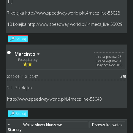
1LJ
7 kolejka
http://www.speedway-world.pl/i,4mecz_live-55028
10 kolejka
http://www.speedway-world.pl/i,4mecz_live-55029
Szukaj
Marcinto
Liczba postów: 28
Początkujący
Liczba wątków: 0
Dołączył: Nov 2016
2017-04-11, 21:07:47
#75
2 LJ 7 kolejka
http://www.speedway-world.pl/i,4mecz_live-55043
Szukaj
«
Starszy