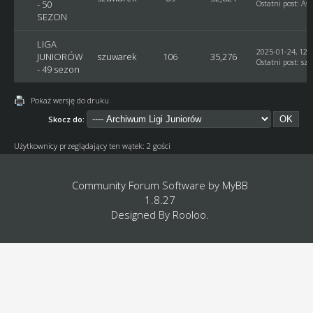
- 50
Ostatni post
:
Ast
SEZON
LIGA
2025-01-24, 12:
JUNIORÓW
szuwarek
106
35,276
Ostatni post
:
sz
- 49 sezon
Pokaż wersję do druku
Skocz do:
Użytkownicy przeglądający ten wątek: 2 gości
Community Forum Software by
MyBB
1.8.27
Designed By
Rooloo
.