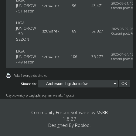
2025-08-21, 16:
JUNIORÓW
szuwarek
96
43,471
Ostatni post
:
sz
- 51 sezon
LIGA
JUNIORÓW
2025-05-09, 06:
szuwarek
89
52,827
- 50
Ostatni post
:
Ast
SEZON
LIGA
2025-01-24, 12:
JUNIORÓW
szuwarek
106
35,277
Ostatni post
:
sz
- 49 sezon
Pokaż wersję do druku
Skocz do:
Użytkownicy przeglądający ten wątek: 1 gości
Community Forum Software by
MyBB
1.8.27
Designed By
Rooloo
.