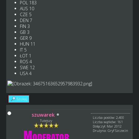
POL 183
AUS 10
CZE 5
DEN 7
FIN 3
GB 3
GER 9
HUN 11
IT 5
ŁOT 1
ROS 4
SWE 12
USA 4
Szukaj
szuwarek
Liczba postów: 2,400
Tutejszy
Liczba wątków: 161
Dołączył: Mar 2012
Drużyna: Gryf Szczecin