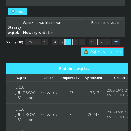
Szukaj
«
Starszy
wątek
|
Nowszy wątek
»
Strony (10):
« Wstecz
1
…
4
5
6
7
8
…
10
Dalej »
Wątek zamknięty
Podobne wątki…
Wątek:
Autor
Odpowiedzi:
Wyświetleń:
Ostatni po
LIGA
2026-03-16, 21:
JUNIORÓW
szuwarek
93
17,317
Ostatni post
:
sz
- 53 sezon
LIGA
2025-12-01, 18:
JUNIORÓW
szuwarek
86
20,747
Ostatni post
:
sz
- 52 sezon
LIGA