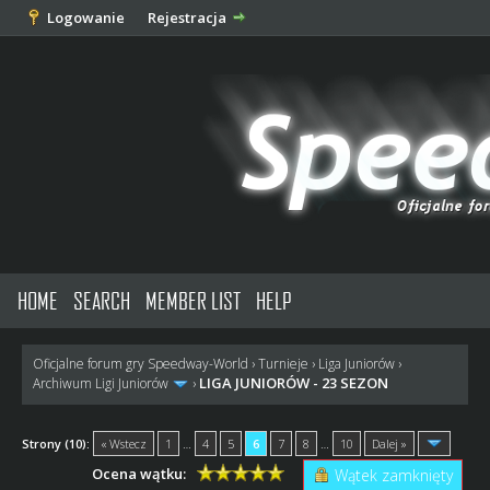
Logowanie
Rejestracja
HOME
SEARCH
MEMBER LIST
HELP
Oficjalne forum gry Speedway-World
›
Turnieje
›
Liga Juniorów
›
LIGA JUNIORÓW - 23 SEZON
Archiwum Ligi Juniorów
›
Strony (10):
« Wstecz
1
…
4
5
6
7
8
…
10
Dalej »
Ocena wątku:
Wątek zamknięty