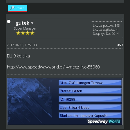
Szukaj
gutek
Liczba postów: 343
Super Manager
Liczba wątków: 4
Dołączył: Dec 2014
2017-04-12, 15:59:13
#77
ELJ 9 kolejka
http://www.speedway-world.pl/i,4mecz_live-55060