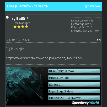
LIGA JUNIORÓW - 23 SEZON
Tryb drzewa
sylta88
Liczba postów: 446
Super Manager
Liczba wątków: 5
Dołączył: Oct 2013
Drużyna: Świry Tarnów
2017-04-12, 15:56:48
#76
ELJ 8 kolejka
http://www.speedway-world.pl/i,4mecz_live-55059