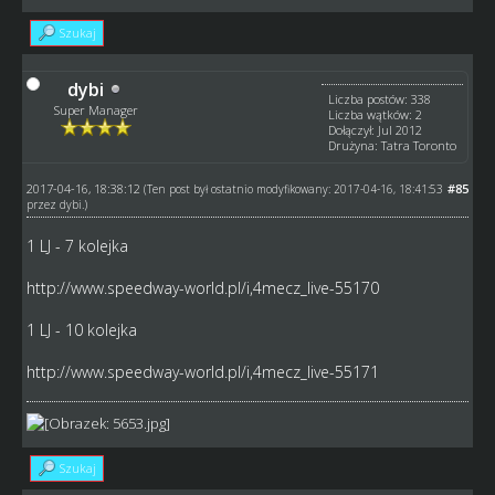
Szukaj
dybi
Liczba postów: 338
Super Manager
Liczba wątków: 2
Dołączył: Jul 2012
Drużyna: Tatra Toronto
2017-04-16, 18:38:12
#85
(Ten post był ostatnio modyfikowany: 2017-04-16, 18:41:53
przez
dybi
.)
1 LJ - 7 kolejka
http://www.speedway-world.pl/i,4mecz_live-55170
1 LJ - 10 kolejka
http://www.speedway-world.pl/i,4mecz_live-55171
Szukaj