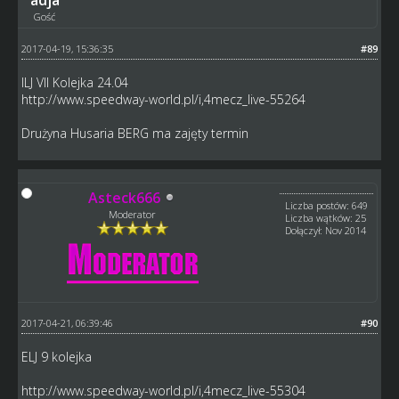
Gość
2017-04-19, 15:36:35
#89
ILJ VII Kolejka 24.04
http://www.speedway-world.pl/i,4mecz_live-55264
Drużyna Husaria BERG ma zajęty termin
Asteck666
Liczba postów: 649
Moderator
Liczba wątków: 25
Dołączył: Nov 2014
2017-04-21, 06:39:46
#90
ELJ 9 kolejka
http://www.speedway-world.pl/i,4mecz_live-55304