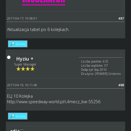
2017-04-17, 19:38:01
#87
Aktualizacja tabel po 6 kolejkach.
Szukaj
Hyziu
Liczba postów: 672
Super Manager
Liczba wątków: 37
Dołączył: Sep 2010
Drużyna: [POWER] Gniezno
2017-04-19, 10:11:40
#88
ELJ 10 Kolejka
http://www.speedway-world.pl/i,4mecz_live-55256
Szukaj
adja