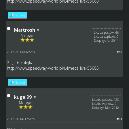
http://www.speedway-world.pl/i,4mecz_live-55083
Szukaj
Martrosh
Liczba postów: 66
Manager
Liczba wątków: 0
Dołączył: Jul 2014
2017-04-13, 06:48:30
#80
2 LJ - 6 kolejka
http://www.speedway-world.pl/i,4mecz_live-55085
Szukaj
kugel99
Liczba postów: 123
Manager
Liczba wątków: 0
Dołączył: Mar 2012
2017-04-14, 17:28:50
#81