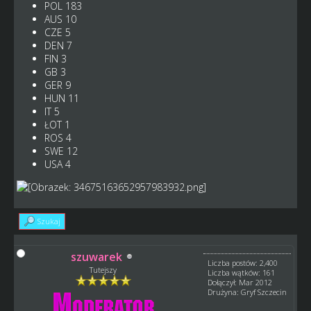
POL 183
AUS 10
CZE 5
DEN 7
FIN 3
GB 3
GER 9
HUN 11
IT 5
ŁOT 1
ROS 4
SWE 12
USA 4
Szukaj
szuwarek
Liczba postów: 2,400
Tutejszy
Liczba wątków: 161
Dołączył: Mar 2012
Drużyna: Gryf Szczecin