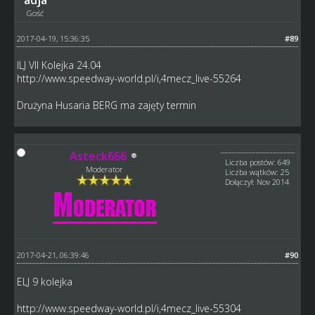
Gość
2017-04-19, 15:36:35
#89
ILJ VII Kolejka 24.04
http://www.speedway-world.pl/i,4mecz_live-55264
Drużyna Husaria BERG ma zajęty termin
Asteck666
Liczba postów: 649
Moderator
Liczba wątków: 25
Dołączył: Nov 2014
2017-04-21, 06:39:46
#90
ELJ 9 kolejka
http://www.speedway-world.pl/i,4mecz_live-55304