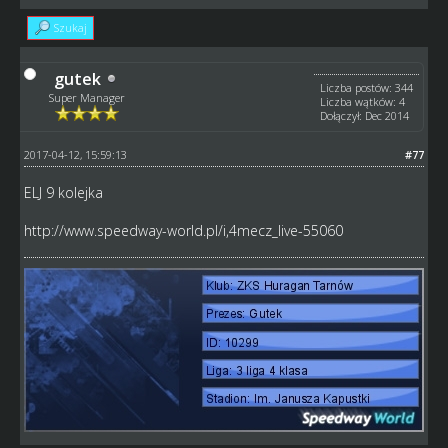
Szukaj
gutek
Liczba postów: 344
Super Manager
Liczba wątków: 4
Dołączył: Dec 2014
2017-04-12, 15:59:13
#77
ELJ 9 kolejka
http://www.speedway-world.pl/i,4mecz_live-55060