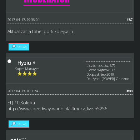
2017-04-17, 19:38:01
#87
Aktualizacja tabel po 6 kolejkach.
Szukaj
Hyziu
Liczba postów: 672
Super Manager
Liczba wątków: 37
Dołączył: Sep 2010
Drużyna: [POWER] Gniezno
2017-04-19, 10:11:40
#88
ELJ 10 Kolejka
http://www.speedway-world.pl/i,4mecz_live-55256
Szukaj
adja