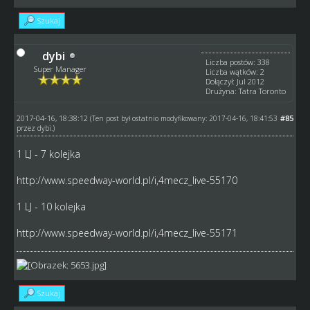
Szukaj
dybi
Liczba postów: 338
Super Manager
Liczba wątków: 2
Dołączył: Jul 2012
Drużyna: Tatra Toronto
2017-04-16, 18:38:12
#85
(Ten post był ostatnio modyfikowany: 2017-04-16, 18:41:53
przez
dybi
.)
1 LJ - 7 kolejka
http://www.speedway-world.pl/i,4mecz_live-55170
1 LJ - 10 kolejka
http://www.speedway-world.pl/i,4mecz_live-55171
Szukaj