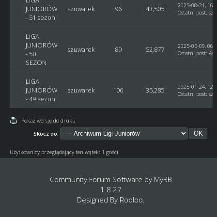
2025-08-21, 16:
JUNIORÓW
szuwarek
96
43,505
Ostatni post
:
sz
- 51 sezon
LIGA
JUNIORÓW
2025-05-09, 06:
szuwarek
89
52,877
- 50
Ostatni post
:
Ast
SEZON
LIGA
2025-01-24, 12:
JUNIORÓW
szuwarek
106
35,285
Ostatni post
:
sz
- 49 sezon
Pokaż wersję do druku
Skocz do:
Użytkownicy przeglądający ten wątek: 1 gości
Community Forum Software by
MyBB
1.8.27
Designed By
Rooloo
.