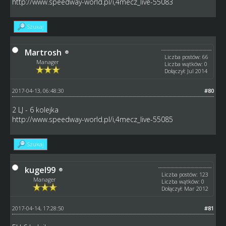
http://www.speedway-world.pl/i,4mecz_live-55083
Szukaj
Martrosh
Liczba postów: 66
Manager
Liczba wątków: 0
Dołączył: Jul 2014
2017-04-13, 06:48:30
#80
2 LJ - 6 kolejka
http://www.speedway-world.pl/i,4mecz_live-55085
Szukaj
kugel99
Liczba postów: 123
Manager
Liczba wątków: 0
Dołączył: Mar 2012
2017-04-14, 17:28:50
#81