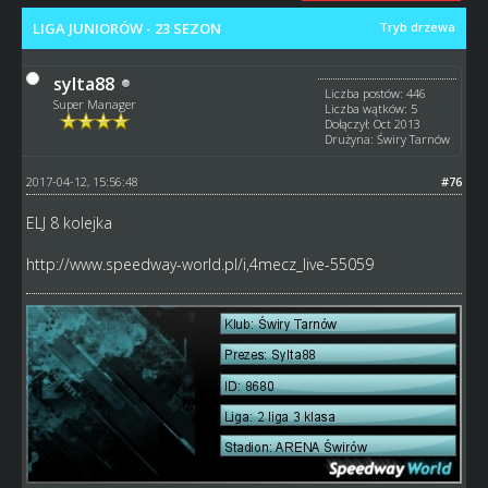
LIGA JUNIORÓW - 23 SEZON
Tryb drzewa
sylta88
Liczba postów: 446
Super Manager
Liczba wątków: 5
Dołączył: Oct 2013
Drużyna: Świry Tarnów
2017-04-12, 15:56:48
#76
ELJ 8 kolejka
http://www.speedway-world.pl/i,4mecz_live-55059