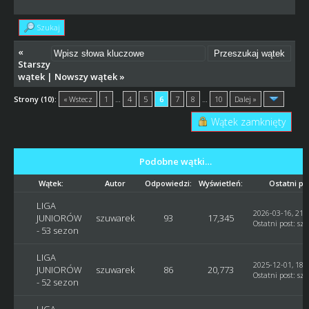
Szukaj
«
Starszy
wątek
|
Nowszy wątek
»
Strony (10):
« Wstecz
1
…
4
5
6
7
8
…
10
Dalej »
Wątek zamknięty
Podobne wątki…
Wątek:
Autor
Odpowiedzi:
Wyświetleń:
Ostatni po
LIGA
2026-03-16, 21:
JUNIORÓW
szuwarek
93
17,345
Ostatni post
:
sz
- 53 sezon
LIGA
2025-12-01, 18:
JUNIORÓW
szuwarek
86
20,773
Ostatni post
:
sz
- 52 sezon
LIGA