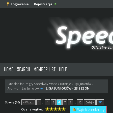
Logowanie
Rejestracja
HOME
SEARCH
MEMBER LIST
HELP
Oficjalne forum gry Speedway-World
›
Turnieje
›
Liga Juniorów
›
LIGA JUNIORÓW - 23 SEZON
Archiwum Ligi Juniorów
›
Strony (10):
« Wstecz
1
…
4
5
6
7
8
…
10
Dalej »
Ocena wątku:
Wątek zamknięty