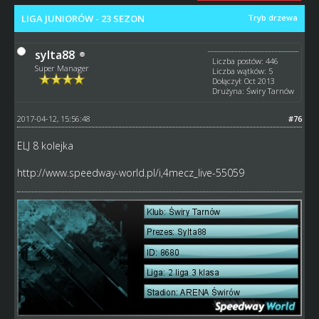
LIGA JUNIORÓW - 23 SEZON
Tryb drzewa
sylta88
Liczba postów: 446
Super Manager
Liczba wątków: 5
Dołączył: Oct 2013
Drużyna: Świry Tarnów
2017-04-12, 15:56:48
#76
ELJ 8 kolejka
http://www.speedway-world.pl/i,4mecz_live-55059