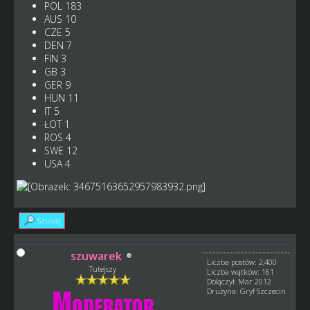
POL 183
AUS 10
CZE 5
DEN 7
FIN 3
GB 3
GER 9
HUN 11
IT 5
ŁOT 1
ROS 4
SWE 12
USA 4
Szukaj
szuwarek
Liczba postów: 2,400
Tutejszy
Liczba wątków: 161
Dołączył: Mar 2012
Drużyna: Gryf Szczecin