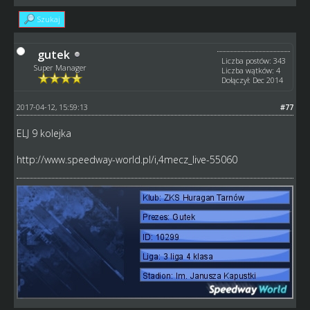
Szukaj
gutek
Liczba postów: 343
Super Manager
Liczba wątków: 4
Dołączył: Dec 2014
2017-04-12, 15:59:13
#77
ELJ 9 kolejka
http://www.speedway-world.pl/i,4mecz_live-55060