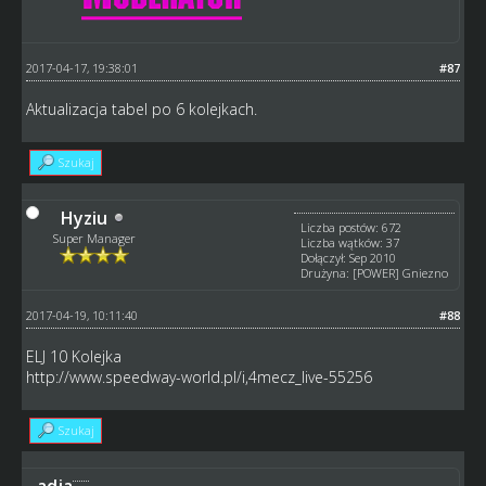
2017-04-17, 19:38:01
#87
Aktualizacja tabel po 6 kolejkach.
Szukaj
Hyziu
Liczba postów: 672
Super Manager
Liczba wątków: 37
Dołączył: Sep 2010
Drużyna: [POWER] Gniezno
2017-04-19, 10:11:40
#88
ELJ 10 Kolejka
http://www.speedway-world.pl/i,4mecz_live-55256
Szukaj
adja