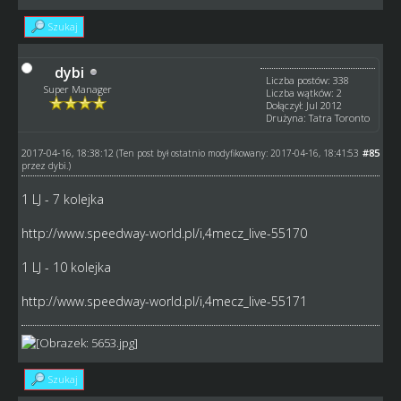
Szukaj
dybi
Liczba postów: 338
Super Manager
Liczba wątków: 2
Dołączył: Jul 2012
Drużyna: Tatra Toronto
2017-04-16, 18:38:12
#85
(Ten post był ostatnio modyfikowany: 2017-04-16, 18:41:53
przez
dybi
.)
1 LJ - 7 kolejka
http://www.speedway-world.pl/i,4mecz_live-55170
1 LJ - 10 kolejka
http://www.speedway-world.pl/i,4mecz_live-55171
Szukaj