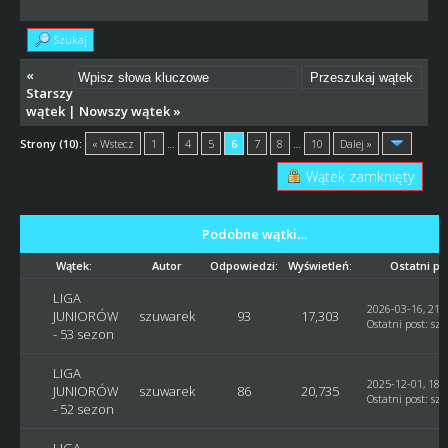
Szukaj
«
Starszy
wątek
|
Nowszy wątek
»
Strony (10):
« Wstecz
1
…
4
5
6
7
8
…
10
Dalej »
Wątek zamknięty
Podobne wątki…
Wątek:
Autor
Odpowiedzi:
Wyświetleń:
Ostatni po
LIGA
2026-03-16, 21:
JUNIORÓW
szuwarek
93
17,303
Ostatni post
:
sz
- 53 sezon
LIGA
2025-12-01, 18:
JUNIORÓW
szuwarek
86
20,735
Ostatni post
:
sz
- 52 sezon
LIGA