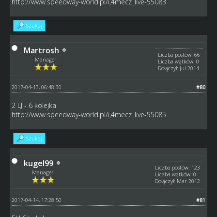
http://www.speedway-world.pl/i,4mecz_live-55083
Szukaj
Martrosh
Liczba postów: 66
Manager
Liczba wątków: 0
Dołączył: Jul 2014
2017-04-13, 06:48:30
#80
2 LJ - 6 kolejka
http://www.speedway-world.pl/i,4mecz_live-55085
Szukaj
kugel99
Liczba postów: 123
Manager
Liczba wątków: 0
Dołączył: Mar 2012
2017-04-14, 17:28:50
#81