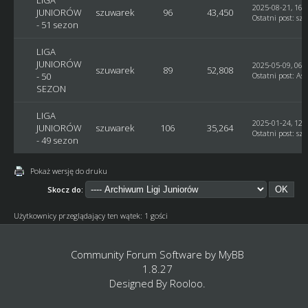
2025-08-21, 16:
JUNIORÓW
szuwarek
96
43,450
Ostatni post
:
sz
- 51 sezon
LIGA
JUNIORÓW
2025-05-09, 06:
szuwarek
89
52,808
- 50
Ostatni post
:
Ast
SEZON
LIGA
2025-01-24, 12:
JUNIORÓW
szuwarek
106
35,264
Ostatni post
:
sz
- 49 sezon
Pokaż wersję do druku
Skocz do:
Użytkownicy przeglądający ten wątek: 1 gości
Community Forum Software by
MyBB
1.8.27
Designed By
Rooloo
.