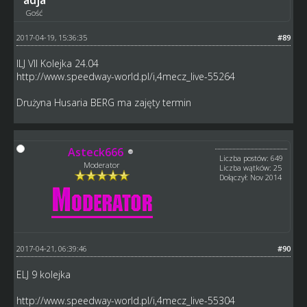
Gość
2017-04-19, 15:36:35
#89
ILJ VII Kolejka 24.04
http://www.speedway-world.pl/i,4mecz_live-55264
Drużyna Husaria BERG ma zajęty termin
Asteck666
Liczba postów: 649
Moderator
Liczba wątków: 25
Dołączył: Nov 2014
2017-04-21, 06:39:46
#90
ELJ 9 kolejka
http://www.speedway-world.pl/i,4mecz_live-55304