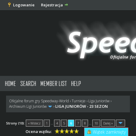
Logowanie
Rejestracja
HOME
SEARCH
MEMBER LIST
HELP
Oficjalne forum gry Speedway-World
›
Turnieje
›
Liga Juniorów
›
LIGA JUNIORÓW - 23 SEZON
Archiwum Ligi Juniorów
›
Strony (10):
« Wstecz
1
…
4
5
6
7
8
…
10
Dalej »
Ocena wątku:
Wątek zamknięty