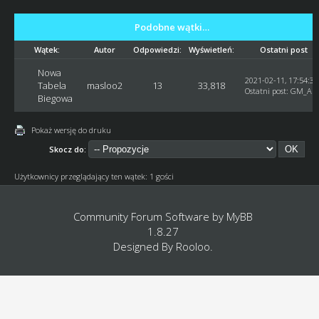
Podobne wątki…
Wątek:
Autor
Odpowiedzi:
Wyświetleń:
Ostatni post
Nowa
2021-02-11, 17:54:36
Tabela
masloo2
13
33,818
Ostatni post
:
GM_Are
Biegowa
Pokaż wersję do druku
Skocz do:
Użytkownicy przeglądający ten wątek: 1 gości
Community Forum Software by
MyBB
1.8.27
Designed By
Rooloo
.