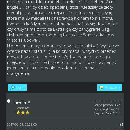
na każdym medalu numerek , na złocie 1 na srebrze 2 i na
brązie 3 - tak by dzieci specjalnej troski wiedziały że złoty
medal jest za pierwsze miejsce. Ok patrzymy na drużynę
która ma 25 medali i tak naprawdę nic nam to nie mówi,
trzeba na każdy medal osobno najechać by się dowiedzieć
czy drużyna ma złoto za Ekstraligę czy za wygranie 6 ligii -
chyba że operujecie komórką to zostaje Wam szukanie w
"histori klubowej".
Nie rozumiem tego oporu by to wszystko ułatwić. Wystarczy
cyferce nadać status ligi a kolory medali wszystko przecież
mówią. E w złocie - to mistrz SW; 1 w srebrze - to drugie
miejsce w 1 lidze; 1 w brązie to 3 msc w 1 lidze. I wystarczy
jeden rzut oka na medale i wiadomo z kim ma się
doczynienia.
Szukaj
Odpowiedz
becia
Liczba postów: 172
Manager
Liczba wątków: 19
Dołączył: Nov 2015
2017-03-01, 05:09:00
#3