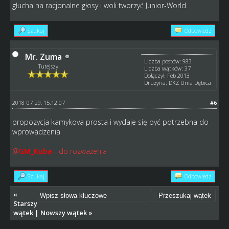
głucha na racjonalne głosy i woli tworzyć Junior-World.
Szukaj
Odpowiedz
Mr. Zuma
Liczba postów: 983
Tutejszy
Liczba wątków: 37
Dołączył: Feb 2013
Drużyna: DKŻ Unia Dębica
2018-07-29, 15:12:07
#6
propozycja kamykova prosta i wydaje się być potrzebna do
wprowadzenia
@
GM_Kuba
- do rozważenia
Szukaj
Odpowiedz
«
Starszy
wątek
|
Nowszy wątek
»