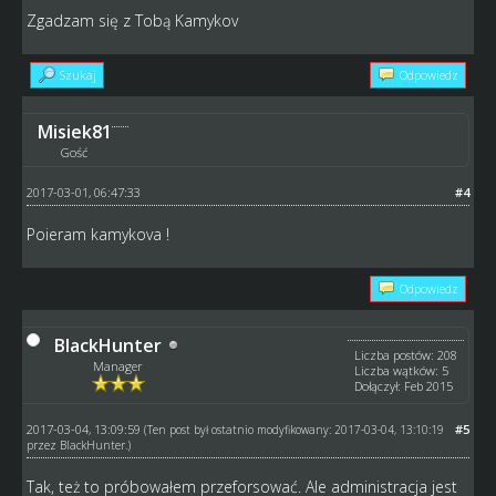
Zgadzam się z Tobą Kamykov
Szukaj
Odpowiedz
Misiek81
Gość
2017-03-01, 06:47:33
#4
Poieram kamykova !
Odpowiedz
BlackHunter
Liczba postów: 208
Manager
Liczba wątków: 5
Dołączył: Feb 2015
2017-03-04, 13:09:59
#5
(Ten post był ostatnio modyfikowany: 2017-03-04, 13:10:19
przez
BlackHunter
.)
Tak, też to próbowałem przeforsować. Ale administracja jest