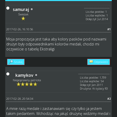
samuraj
Liczba postów: 1
Świeżak
Liczba wątków: 1
Dołączył: Jul 2014
2017-02-26, 16:10:56
#1
Moja propozycja jest taka aby kolory pasków pod nazwami
drużyn były odpowiednikami kolorów medali, chodzi mi
oczywiście o tabelę Ekstraligi
Szukaj
Odpowiedz
kamykov
Liczba postów: 1,709
Niepoprawny patriota
Liczba wątków: 54
Dołączył: Jan 2011
Drużyna: Krzyżacy R3
2017-02-28, 20:54:34
#2
A mnie rażą medale i zastanawiam się czy tylko ja jestem
takim pedantem. Wchodząc na jakąś drużynę widzimy medal i