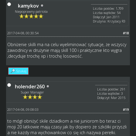
kamykov
Liczba postów: 1,709
Niepoprawny patriota
Liczba wątków: 54
Dołączył: Jan 2011
Drużyna: Krzyżacy R3
2017-04-08, 00:30:54
#18
Obniżenie skilli ma na celu wyeliminować sytuacje, że wszyscy
zawodnicy w drużynie mają skill 100 i praktycznie kto wygra
,decyduje trochę xp i trochę losowość.
Szukaj
holender260
Liczba postów: 291
Super Manager
Liczba wątków: 3
Dołączył: Mar 2015
2017-04-08, 09:08:03
#19
to mógł obniżyć skile dziadkom a nie juniorom bo teraz ci
moji 20 latkowie mają czasy jak by dopiero ze szkółki przyszli
a nie kazdy ma wychowankow co się ich nazywa perełki.