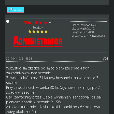
Szukaj
ADM_Henrik
Liczba postów: 1,742
Tutejszy
Liczba wątków: 42
Dołączył: Sep 2010
Drużyna: GRYFY Bydgoszcz
2017-04-10, 21:43:38
#26
Wszystko się zgadza bo są to pierwsze spadki tych
zawodników w tym sezonie.
Zawodnik która ma 31 lat (wychowanek) ma w sezonie 3
spadki.
Przy zawodnikach w wieku 30 lat (wychowanek) mają po 2
spadki w sezonie.
Czyli zawodnicy przez Ciebie wymienieni zanotowali dzisiaj
pierwsze spadki w sezonie 21 SW.
A to że akurat mieli dzisiaj skoki i spadki no cóż po prostu
zbieg okoliczności.