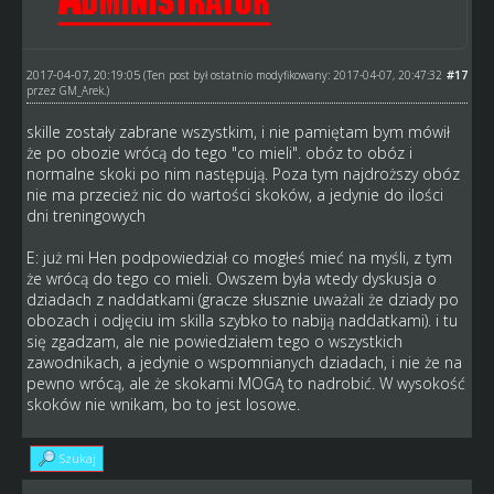
2017-04-07, 20:19:05
#17
(Ten post był ostatnio modyfikowany: 2017-04-07, 20:47:32
przez
GM_Arek
.)
skille zostały zabrane wszystkim, i nie pamiętam bym mówił
że po obozie wrócą do tego "co mieli". obóz to obóz i
normalne skoki po nim następują. Poza tym najdroższy obóz
nie ma przecież nic do wartości skoków, a jedynie do ilości
dni treningowych
E: już mi Hen podpowiedział co mogłeś mieć na myśli, z tym
że wrócą do tego co mieli. Owszem była wtedy dyskusja o
dziadach z naddatkami (gracze słusznie uważali że dziady po
obozach i odjęciu im skilla szybko to nabiją naddatkami). i tu
się zgadzam, ale nie powiedziałem tego o wszystkich
zawodnikach, a jedynie o wspomnianych dziadach, i nie że na
pewno wrócą, ale że skokami MOGĄ to nadrobić. W wysokość
skoków nie wnikam, bo to jest losowe.
Szukaj