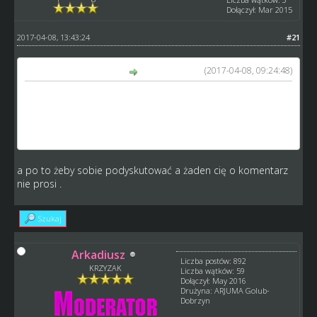
Dołączył: Mar 2015
2017-04-08, 13:43:24
#21
(2017-04-08, 09:24:48)
Arkadiusz napisał(a):
Wszystkim juniorów odjęli nie tylko Twoim wiec pi co tak
dyskusja.
Ja tez jestem w takiej sytuacji.
Ciężko zrozumiec slowo WSZYSTKIM?.
a po to żeby sobie podyskutować a żaden cię o komentarz
nie prosi .
Szukaj
Arkadiusz
Liczba postów: 892
KRZYZAK
Liczba wątków: 59
Dołączył: May 2016
Drużyna: ARJUMA Golub-
Dobrzyn