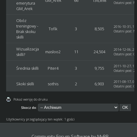
GM_Arek
66
136,898
emerytura
Ostatni post
:
M
GM_Arek
Obóz
treningowy -
2016-10-31, 19
Tofik
3
8,505
Brak skoku
Ostatni post
:
Ma
skilli
Wizualizacja
2014-12-06, 22
masloo2
11
24,504
skilli?
Ostatni post
:
G
2011-10-27, 16
Średnia skilli
Piter4
3
9,755
Ostatni post
:
Z
2011-08-17, 09
Skoki skilli
sothis
2
6,903
Ostatni post
:
G
Pokaż wersję do druku
Skocz do:
Użytkownicy przeglądający ten wątek: 1 gości
Community Forum Software by
MyBB