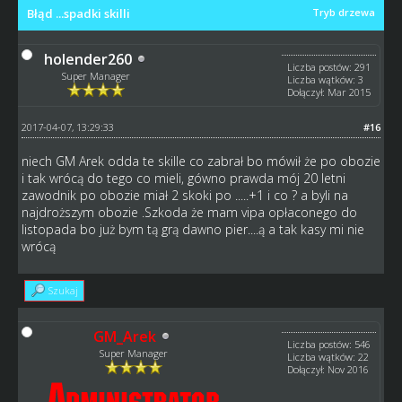
Błąd ...spadki skilli
Tryb drzewa
holender260
Liczba postów: 291
Super Manager
Liczba wątków: 3
Dołączył: Mar 2015
2017-04-07, 13:29:33
#16
niech GM Arek odda te skille co zabrał bo mówił że po obozie
i tak wrócą do tego co mieli, gówno prawda mój 20 letni
zawodnik po obozie miał 2 skoki po .....+1 i co ? a byli na
najdroższym obozie .Szkoda że mam vipa opłaconego do
listopada bo już bym tą grą dawno pier....ą a tak kasy mi nie
wrócą
Szukaj
GM_Arek
Liczba postów: 546
Super Manager
Liczba wątków: 22
Dołączył: Nov 2016