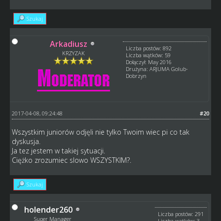
Szukaj
Arkadiusz
Liczba postów: 892
KRZYZAK
Liczba wątków: 59
Dołączył: May 2016
Drużyna: ARJUMA Golub-
Dobrzyn
2017-04-08, 09:24:48
#20
Wszystkim juniorów odjęli nie tylko Twoim wiec pi co tak
dyskusja.
Ja tez jestem w takiej sytuacji.
Ciężko zrozumiec slowo WSZYSTKIM?.
Szukaj
holender260
Liczba postów: 291
Super Manager
Liczba wątków: 3