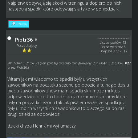
Najpierw odbywają się skoki w treningu a dopiero po nich
następują spadki które odbywają się tylko w poniedziałki.
Szukaj
Piotr36
Liczba postów: 13
Początkujący
Liczba wątków: 8
Dołączył: Apr 2017
2017-04-10, 21:52:21
#27
(Ten post był ostatnio modyfikowany: 2017-04-10, 21:54:48
przez
Piotr36
.)
Witam jak mi wiadomo to spadki byly u wszystkich
zawodnikow na poczatku sezonu po obozie a tu nagle dzis u
pieciu zawodnikow znow mam spadki skili moze mi ktos
odpowiedziec o co tu chodzi bo ja rozumiem zmiamy ktore
byly na poczatki sezonu tak jak pisalem wyzej ze spadki juz
byly u moich wszystkich zawodnikow to dlaczego sa po raz
drugi dzieki za odpowiedz
dzieki chyba Henrik mi wytlumaczyl