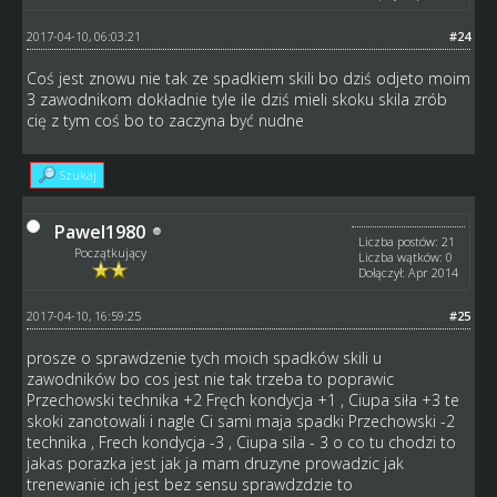
2017-04-10, 06:03:21
#24
Coś jest znowu nie tak ze spadkiem skili bo dziś odjeto moim
3 zawodnikom dokładnie tyle ile dziś mieli skoku skila zrób
cię z tym coś bo to zaczyna być nudne
Szukaj
Pawel1980
Liczba postów: 21
Początkujący
Liczba wątków: 0
Dołączył: Apr 2014
2017-04-10, 16:59:25
#25
prosze o sprawdzenie tych moich spadków skili u
zawodników bo cos jest nie tak trzeba to poprawic
Przechowski technika +2 Fręch kondycja +1 , Ciupa siła +3 te
skoki zanotowali i nagle Ci sami maja spadki Przechowski -2
technika , Frech kondycja -3 , Ciupa sila - 3 o co tu chodzi to
jakas porazka jest jak ja mam druzyne prowadzic jak
trenewanie ich jest bez sensu sprawdzdzie to