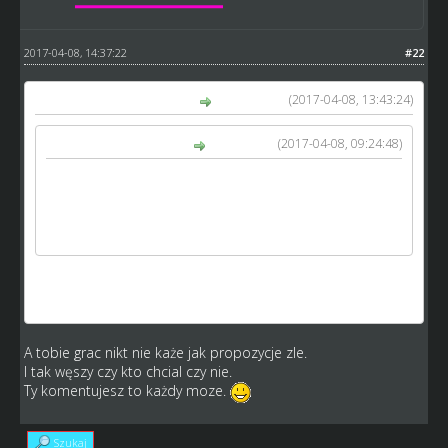
2017-04-08, 14:37:22
#22
(2017-04-08, 13:43:24)
holender260 napisał(a):
(2017-04-08, 09:24:48)
Arkadiusz napisał(a):
Wszystkim juniorów odjęli nie tylko Twoim wiec pi co
tak dyskusja.
Ja tez jestem w takiej sytuacji.
Ciężko zrozumiec slowo WSZYSTKIM?.
a po to żeby sobie podyskutować a żaden cię o
komentarz nie prosi .
A tobie grac nikt nie każe jak propozycje zle.
I tak węszy czy kto chcial czy nie.
Ty komentujesz to każdy moze.
Szukaj