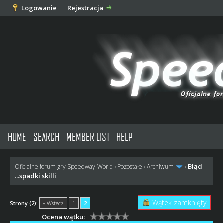
Logowanie
Rejestracja
HOME
SEARCH
MEMBER LIST
HELP
Błąd
Oficjalne forum gry Speedway-World
›
Pozostałe
›
Archiwum
›
...spadki skilli
Wątek zamknięty
Strony (2):
« Wstecz
1
2
Ocena wątku: