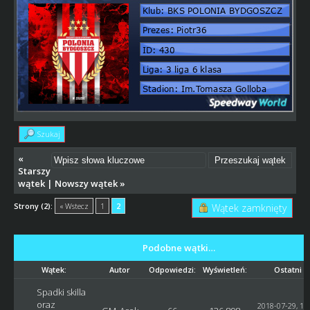
Szukaj
«
Starszy
wątek
|
Nowszy wątek
»
Strony (2):
« Wstecz
1
2
Wątek zamknięty
Podobne wątki…
Wątek:
Autor
Odpowiedzi:
Wyświetleń:
Ostatni p
Spadki skilla
oraz
2018-07-29, 14