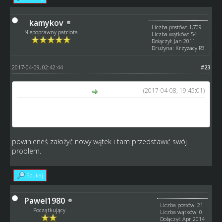
kamykov
Liczba postów: 1,709
Niepoprawny patriota
Liczba wątków: 54
Dołączył: Jan 2011
Drużyna: Krzyżacy R3
2017-04-09, 02:42:44
#23
(2017-04-08, 19:45:01)
Pawel1980 napisał(a):
zglaszam protest w moim meczu nie moglem nprawiac
maszyn mecz o 20 godzinie
powinieneś założyć nowy wątek i tam przedstawić swój
problem.
Szukaj
Pawel1980
Liczba postów: 21
Początkujący
Liczba wątków: 0
Dołączył: Apr 2014