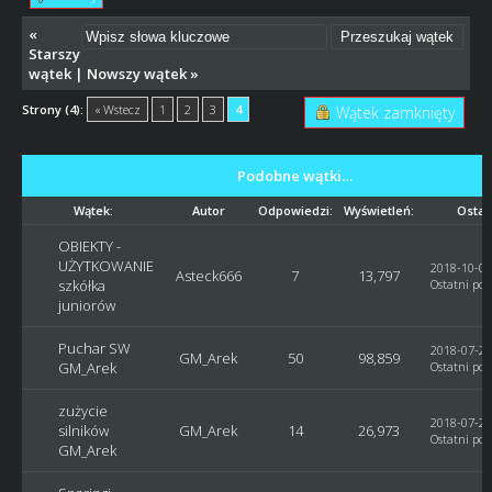
«
Starszy
wątek
|
Nowszy wątek
»
Strony (4):
« Wstecz
1
2
3
4
Wątek zamknięty
Podobne wątki…
Wątek:
Autor
Odpowiedzi:
Wyświetleń:
Ostat
OBIEKTY -
UŻYTKOWANIE
2018-10-02
Asteck666
7
13,797
szkółka
Ostatni pos
juniorów
Puchar SW
2018-07-29
GM_Arek
50
98,859
GM_Arek
Ostatni pos
zużycie
2018-07-29
silników
GM_Arek
14
26,973
Ostatni pos
GM_Arek