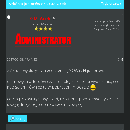
Szkółka juniorów cz.2 GM_Arek
Tryb drzewa
GM_Arek
Liczba postów: 546
Super Manager
Liczba wątków: 22
Dołączył: Nov 2016
2017-06-28, 17:41:15
#46
z Aktu: - wydłużymy nieco trening NOWYCH juniorów.
dla nowych adeptów czas ten uległ lekkiemu wydłużeniu, co
napisałem również tu w poprzednim poście
co do pozostałych wyliczeń, to są one prawidłowe (tylko nie
uwzględniają tego co napisałem powyżej)
Szukaj