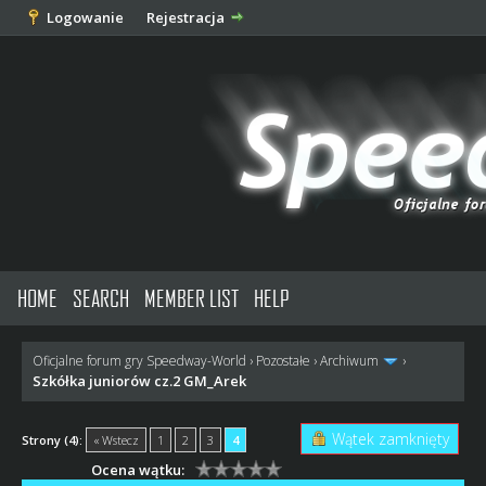
Logowanie
Rejestracja
HOME
SEARCH
MEMBER LIST
HELP
Oficjalne forum gry Speedway-World
›
Pozostałe
›
Archiwum
›
Szkółka juniorów cz.2 GM_Arek
Wątek zamknięty
Strony (4):
« Wstecz
1
2
3
4
Ocena wątku: