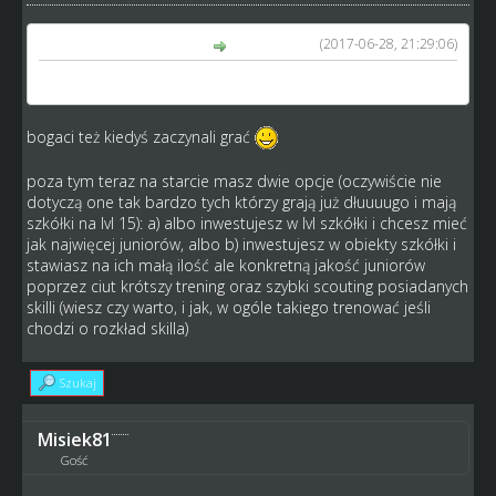
(2017-06-28, 21:29:06)
kosmo1979 napisał(a):
To zmiana dla bogatych nie sluzy wyrownaniu szans
bogaci też kiedyś zaczynali grać
poza tym teraz na starcie masz dwie opcje (oczywiście nie
dotyczą one tak bardzo tych którzy grają już dłuuuugo i mają
szkółki na lvl 15): a) albo inwestujesz w lvl szkółki i chcesz mieć
jak najwięcej juniorów, albo b) inwestujesz w obiekty szkółki i
stawiasz na ich małą ilość ale konkretną jakość juniorów
poprzez ciut krótszy trening oraz szybki scouting posiadanych
skilli (wiesz czy warto, i jak, w ogóle takiego trenować jeśli
chodzi o rozkład skilla)
Szukaj
Misiek81
Gość