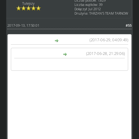
Liczba postów: 1,629
Tutejszy
Liczba wątków: 39
Dołączył: Jul 2012
Drużyna: TARZAN'S TEAM TARNOW
2017-09-13, 17:50:01
#55
(2017-06-29, 04:09:49)
kamykov napisał(a):
(2017-06-28, 21:29:06)
kosmo1979 napisał(a):
To zmiana dla bogatych nie sluzy wyrownaniu szans
Tak może jest to zmiana dla bogatych, ale teraz
zastanów skąd się wzieli bogaci?
Ja np. nie gram od początku i jak zaczynałem wiedziałem
że z moim składem ani z transferami się nie przebije więc
postanowiłem inwestować w szkółkę juniorów,
prawdopodobnie jako jeden z pierwszych dobiłem do
szkółki lvl 15 nie odnosząc żadnych sukcesów nie licząc
forumowych turnieji. Dzięki mojej szkółce jestem jednym z
najbogatszych pewnie graczy w SW ale nadal nie bawie się
w transfery bo mam założony długoterminowy plan na