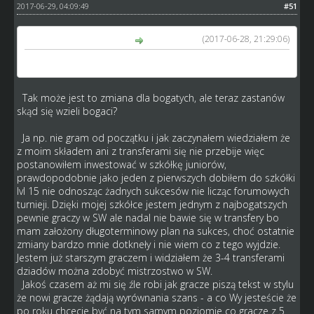
2017-06-29, 04:09:49
#51
(2017-06-28, 21:29:06)
kosmo1979 napisał(a):
To zmiana dla bogatych nie sluzy wyrownaniu szans
Tak może jest to zmiana dla bogatych, ale teraz zastanów
skąd się wzieli bogaci?
Ja np. nie gram od początku i jak zaczynałem wiedziałem że
z moim składem ani z transferami się nie przebije więc
postanowiłem inwestować w szkółkę juniorów,
prawdopodobnie jako jeden z pierwszych dobiłem do szkółki
lvl 15 nie odnosząc żadnych sukcesów nie licząc forumowych
turnieji. Dzięki mojej szkółce jestem jednym z najbogatszych
pewnie graczy w SW ale nadal nie bawie się w transfery bo
mam założony długoterminowy plan na sukces, choć ostatnie
zmiany bardzo mnie dotkneły i nie wiem co z tego wyjdzie.
Jestem już starszym graczem i widziałem że 3-4 transferami
dziadów można zdobyć mistrzostwo w SW.
Jakoś czasem aż mi się źle robi jak gracze piszą tekst w stylu
że nowi gracze żądają wyrównania szans - a co Wy jesteście że
po roku chcecie być na tym samym poziomie co gracze z 5