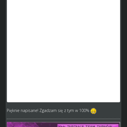
sukces, choć ostatnie zmiany bardzo mnie dotkneły i nie
wiem co z tego wyjdzie. Jestem już starszym graczem i
widziałem że 3-4 transferami dziadów można zdobyć
mistrzostwo w SW.
Jakoś czasem aż mi się źle robi jak gracze piszą tekst w
stylu że nowi gracze żądają wyrównania szans - a co Wy
jesteście że po roku chcecie być na tym samym poziomie
co gracze z 5 letnim stażem? Tu trzeba cierpliwie grać,
obierać jakąś ścieżkę kariery i poświęcić swój czas. Nikt za
darmo Wam nic nie da.
Jeszcze raz napisze ja też kiedyś zaczynałem i byłem
cieniasem, prawdopodobnie mógłbym nawet zdobyć
mistrzostwo samymi tylko transferami( dzięki kasie), ale ja
stwierdziłem że było by to za łatwe, a gram dalej bo dąże
do swojego celu i mimo ostatnio ciągłych zmian, które
dają mi po d.pie, potrafie na nie patrzeć nie tylko z mojej
pozycji, ale z ogółu.
Pięknie napisane! Zgadzam się z tym w 100%