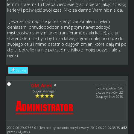
letnim stażem? Tu trzeba cierpliwie grać, obierać jakąś ścieżkę
kariery i poświęcić swój czas. Nikt za darmo Wam nic nie da.
Jeszcze raz napisze ja też kiedyś zaczynałem i byłem
cieniasem, prawdopodobnie mógłbym nawet zdobyć
mistrzostwo samymi tylko transferami( dzięki kasie), ale ja
stwierdziłem że było by to za łatwe, a gram dalej bo dąże do
swojego celu i mimo ostatnio ciągłych zmian, które dają mi po
d.pie, potrafie na nie patrzeć nie tylko z mojej pozycji, ale z
ogółu.
Szukaj
GM_Arek
Liczba postów: 546
Super Manager
Liczba wątków: 22
Dołączył: Nov 2016
2017-06-29, 07:38:01
#52
(Ten post był ostatnio modyfikowany: 2017-06-29, 07:38:35
przez
GM_Arek
.)