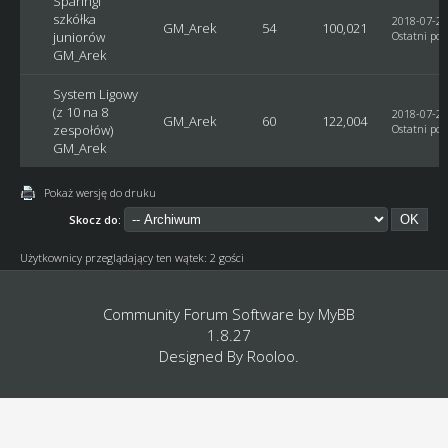
Sparingi
szkółka
2018-07-29
GM_Arek
54
100,021
juniorów
Ostatni pos
GM_Arek
System Ligowy
(z 10 na 8
2018-07-29
GM_Arek
60
122,004
zespołów)
Ostatni pos
GM_Arek
Pokaż wersję do druku
Skocz do:
Użytkownicy przeglądający ten wątek: 2 gości
Community Forum Software by
MyBB
1.8.27
Designed By
Rooloo
.