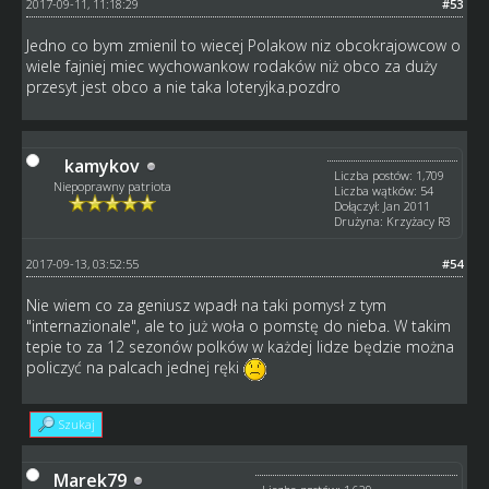
2017-09-11, 11:18:29
#53
Jedno co bym zmienil to wiecej Polakow niz obcokrajowcow o
wiele fajniej miec wychowankow rodaków niż obco za duży
przesyt jest obco a nie taka loteryjka.pozdro
kamykov
Liczba postów: 1,709
Niepoprawny patriota
Liczba wątków: 54
Dołączył: Jan 2011
Drużyna: Krzyżacy R3
2017-09-13, 03:52:55
#54
Nie wiem co za geniusz wpadł na taki pomysł z tym
"internazionale", ale to już woła o pomstę do nieba. W takim
tepie to za 12 sezonów polków w każdej lidze będzie można
policzyć na palcach jednej ręki
Szukaj
Marek79