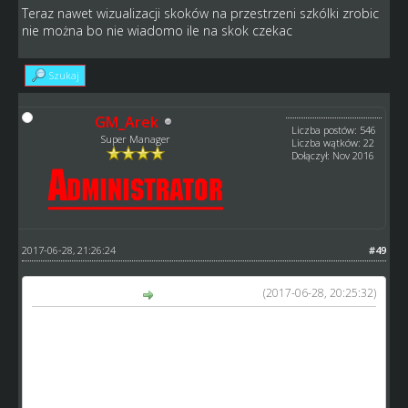
Teraz nawet wizualizacji skoków na przestrzeni szkólki zrobic
nie można bo nie wiadomo ile na skok czekac
Szukaj
GM_Arek
Liczba postów: 546
Super Manager
Liczba wątków: 22
Dołączył: Nov 2016
2017-06-28, 21:26:24
#49
(2017-06-28, 20:25:32)
XXX46 napisał(a):
No dobra, ale o ile wydłużyl się ten czas
3 dni czy ile
Teraz nawet wizualizacji skoków na przestrzeni szkólki
zrobic nie można bo nie wiadomo ile na skok czekac