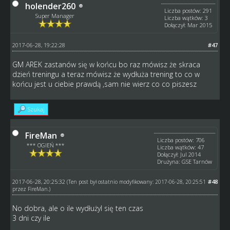
holender260
Liczba postów: 291
Super Manager
Liczba wątków: 3
Dołączył: Mar 2015
2017-06-28, 19:22:28
#47
GM AREK zastanów się w końcu bo raz mówisz że skraca
dzień treningu a teraz mówisz że wydłuża trening to co w
końcu jest u ciebie prawdą ,sam nie wierz co co piszesz
Szukaj
FireMan
Liczba postów: 706
*** OGIEŃ ***
Liczba wątków: 47
Dołączył: Jul 2014
Drużyna: GSE Tarnów
2017-06-28, 20:25:32
#48
(Ten post był ostatnio modyfikowany: 2017-06-28, 20:25:51
przez
FireMan
.)
No dobra, ale o ile wydłużyl się ten czas
3 dni czy ile