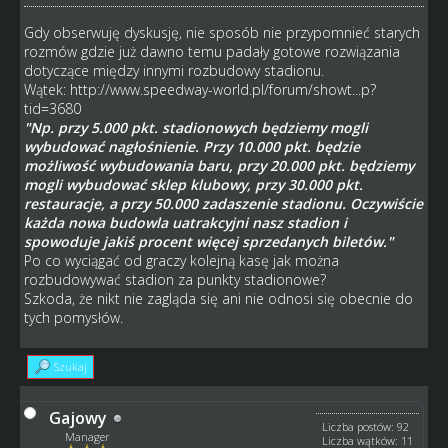
Gdy obserwuję dyskusję, nie sposób nie przypomnieć starych
rozmów gdzie już dawno temu padały gotowe rozwiązania
dotyczące między innymi rozbudowy stadionu.
Wątek:
http://www.speedway-world.pl/forum/showt...p?
tid=3680
"Np. przy 5.000 pkt. stadionowych będziemy mogli
wybudować nagłośnienie. Przy 10.000 pkt. będzie
możliwość wybudowania baru, przy 20.000 pkt. będziemy
mogli wybudować sklep klubowy, przy 30.000 pkt.
restauracje, a przy 50.000 zadaszenie stadionu. Oczywiście
każda nowa budowla uatrakcyjni nasz stadion i
spowoduje jakiś procent więcej sprzedanych biletów."
Po co wyciągać od graczy kolejną kasę jak można
rozbudowywać stadion za punkty stadionowe?
Szkoda, że nikt nie zagląda się ani nie odnosi się obecnie do
tych pomysłów.
Szukaj
Gajowy
Liczba postów: 92
Manager
Liczba wątków: 11