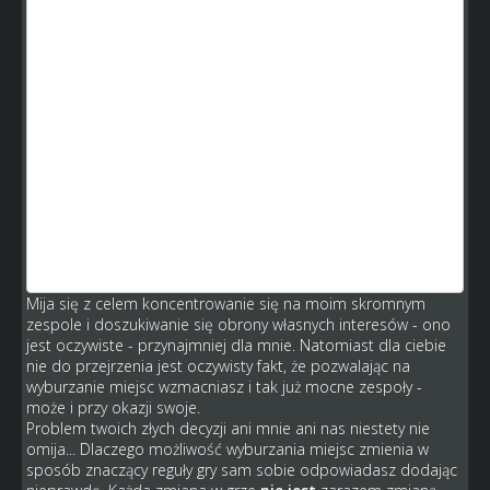
błąd. owszem ten błąd będzie ciebie pewnie kosztował,
bo raczej nie odzyskasz kasy włożonej w ich zakup.
Podobnie ma się sprawa z zakupem złych motocykli -
masz możliwość ich odsprzedaży. to samo ze stadionem:
błąd rozbudowy będzie kosztował ciebie dwukrotnie
(budowa i wyburzanie). Ale zaraz zaraz: widzę że dopiero
zaczynasz grać i jeszcze nie zdążyłeś rozbudować dobrze
stadionu, więc ciebie ten "problem" omija. czyżby obrona
własnych interesów?
ps: w jaki sposób możliwość wyburzenia miejsc za kasę
zmienia reguły? tzn oprócz tego że wcześniej tego nie
było? ale w sumie tak to możemy powiedzieć o każdej
zmianie w grze...
Mija się z celem koncentrowanie się na moim skromnym
zespole i doszukiwanie się obrony własnych interesów - ono
jest oczywiste - przynajmniej dla mnie. Natomiast dla ciebie
nie do przejrzenia jest oczywisty fakt, że pozwalając na
wyburzanie miejsc wzmacniasz i tak już mocne zespoły -
może i przy okazji swoje.
Problem twoich złych decyzji ani mnie ani nas niestety nie
omija... Dlaczego możliwość wyburzania miejsc zmienia w
sposób znaczący reguły gry sam sobie odpowiadasz dodając