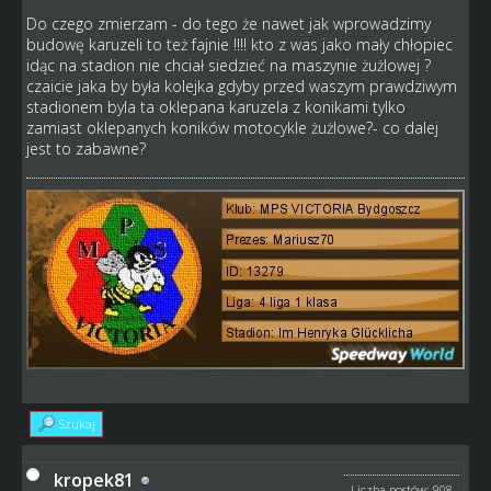
Do czego zmierzam - do tego że nawet jak wprowadzimy
budowę karuzeli to też fajnie !!!! kto z was jako mały chłopiec
idąc na stadion nie chciał siedzieć na maszynie żużlowej ?
czaicie jaka by była kolejka gdyby przed waszym prawdziwym
stadionem byla ta oklepana karuzela z konikami tylko
zamiast oklepanych koników motocykle żużlowe?- co dalej
jest to zabawne?
Szukaj
kropek81
Liczba postów: 908