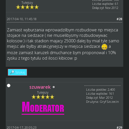
Tutejszy
Liczba wątków: 61
Dołączył: Nov 2012
2017-04-10, 11:45:18
#28
Zamiast wyburzania wprowadzilbym rozbudowe np miejsca
stojace na siedzace ( nie musielibysmy rozbudowywac
kolosow ) i tak stadion majacy 25000 dalej by mial tyle samo
miejsc ale bylby atrakcyjniejszy w miejsca siedzace
a
moze zamiast karuzeli dmuchance bym proponowal i 10%
zysku z tego tytulu od ilosci kibicow :p
Szukaj
szuwarek
Liczba postów: 2,400
Tutejszy
Liczba wątków: 161
Dołączył: Mar 2012
Drużyna: Gryf Szczecin
2017-04-17, 20:05:23
#29