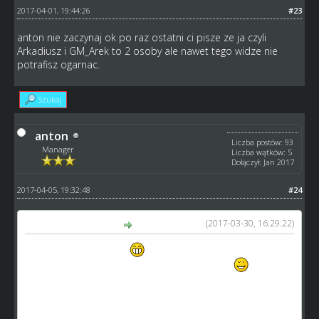
2017-04-01, 19:44:26
#23
anton nie zaczynaj ok po raz ostatni ci pisze ze ja czyli
Arkadiusz i GM_Arek to 2 osoby ale nawet tego widze nie
potrafisz ogarnac.
Szukaj
anton
Liczba postów: 93
Manager
Liczba wątków: 5
Dołączył: Jan 2017
2017-04-05, 19:32:48
#24
(2017-03-30, 16:29:22)
GM_Arek napisał(a):
no toś teraz popłynął..
trzeźwo myślący wiedzieliby że
skoro jestem GM to już mógłbym zrobić tytuł
a teraz poważnie: jeżeli nakupujesz dziadków to masz
możliwość ich sprzedaży jeśli stwierdzisz, że popełniłeś