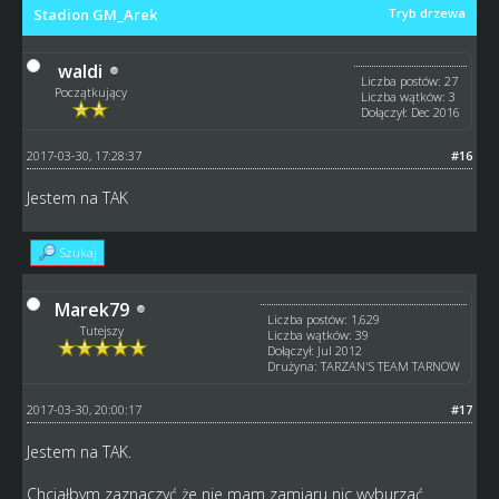
Stadion GM_Arek
Tryb drzewa
waldi
Liczba postów: 27
Początkujący
Liczba wątków: 3
Dołączył: Dec 2016
2017-03-30, 17:28:37
#16
Jestem na TAK
Szukaj
Marek79
Liczba postów: 1,629
Tutejszy
Liczba wątków: 39
Dołączył: Jul 2012
Drużyna: TARZAN'S TEAM TARNOW
2017-03-30, 20:00:17
#17
Jestem na TAK.
Chciałbym zaznaczyć że nie mam zamiaru nic wyburzać.