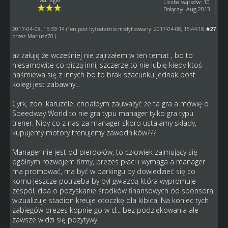
Liczba wątków: 10
Dołączył: Aug 2013
2017-04-08, 15:39:14
#27
(Ten post był ostatnio modyfikowany: 2017-04-08, 15:44:18
przez
Mariusz70
.)
aż żałuję że wcześniej nie zajrzałem w ten temat , bo to
niesamowite co piszą inni, szczerze to nie lubię kiedy ktoś
naśmiewa się z innych bo to brak szacunku jednak post
kolegi jest zabawny...
Cyrk, zoo, karuzele, chciałbym zauważyć że ta gra a mówię o
Speedway World to nie gra typu manager tylko gra typu
trener. Niby co z nas za manager skoro ustalamy składy,
kupujemy motory trenujemy zawodników???
Manager nie jest od pierdołów, to człowiek zajmujący się
ogólnym rozwojem firmy, prezes płaci i wymaga a manager
ma promować, ma być w parkingu by dowiedzieć się co
komu jeszcze potrzeba by był gwiazdą która wypromuje
zespół, dba o pozyskanie środków finansowych od sponsora,
wizualizuje stadion kreuje otoczkę dla kibica. Na koniec tych
zabiegów prezes kopnie go w d... bez podziękowania ale
zawsze widzi się pozytywy.