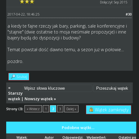
Dołączył: Sep 2015
2017-04-22, 18:46:25
#30
a kiedy te fajne rzeczy jak bary, parkingi, sale konferencyjne i
"stajnie" (dwie ostatnie to moja nieśmiałe propozycje) i inne
bajery będą do dyspozycji i budowy?
Temat powstał dość dawno temu, a sezon już w połowie...
pozdro.
Szukaj
«
Starszy
wątek
|
Nowszy wątek
»
Strony (3):
« Wstecz
1
2
3
Dalej »
Wątek zamknięty
Podobne wątki…
Wątek:
Autor
Odpowiedzi:
Wyświetleń:
Ostatni pos