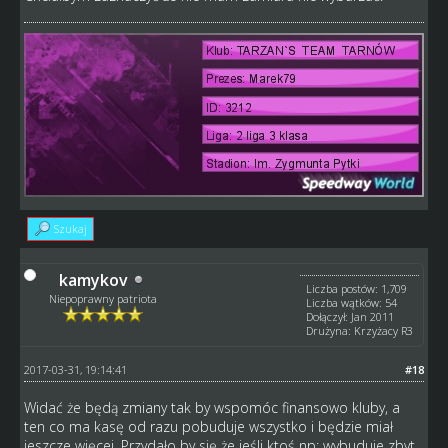
Szukaj
kamykov
Liczba postów: 1,709
Niepoprawny patriota
Liczba wątków: 54
Dołączył: Jan 2011
Drużyna: Krzyżacy R3
2017-03-31, 19:14:41
#18
Widać że będą zmiany tak by wspomóc finansowo kluby, a
ten co ma kasę od razu pobuduje wszystko i będzie miał
jeszcze więcej. Przydało by się że jeśli ktoś np: wybuduje zbyt