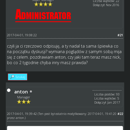
Liczba wątków: 22
Dołączył: Nov 2016
2017-04-01, 19:08:22
#21
czyli ja ci rzeczowo odpisuję, a ty nadal ta sama śpiewka co
na początku dyskusji? wymiana poglądów z samym sobą mija
się z celem. pozdrawiam anton, czy jaki tam teraz masz nick,
bo co 2 tygodnie chyba inny masz prawda?
Szukaj
anton
Liczba postów: 93
Manager
Liczba wątków: 5
Dołączył: Jan 2017
2017-04-01, 19:39:42
#22
(Ten post był ostatnio modyfikowany: 2017-04-01, 19:41:20
przez
anton
.)