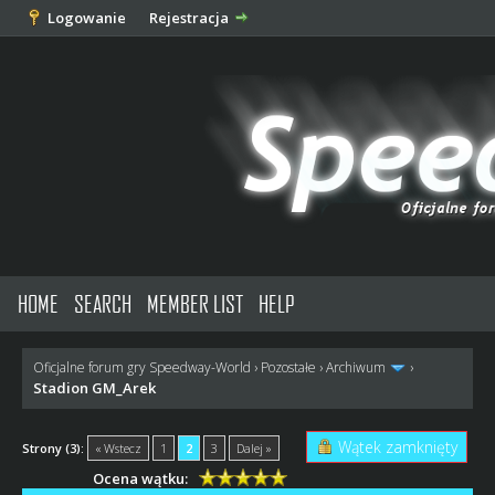
Logowanie
Rejestracja
HOME
SEARCH
MEMBER LIST
HELP
Oficjalne forum gry Speedway-World
›
Pozostałe
›
Archiwum
›
Stadion GM_Arek
Wątek zamknięty
Strony (3):
« Wstecz
1
2
3
Dalej »
Ocena wątku: