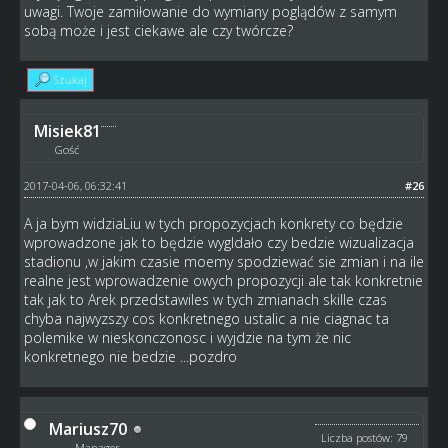
uwagi. Twoje zamiłowanie do wymiany poglądów z samym
sobą może i jest ciekawe ale czy twórcze?
Szukaj
Misiek81
Gość
2017-04-06, 06:32:41
#26
A ja bym widziaLiu w tych propozycjach konkrety co będzie
wprowadzone jak to będzie wygldało czy bedzie wizualizacja
stadionu ,w jakim czasie moemy spodziewać sie zmian i na ile
realne jest wprowadzenie owych propozycji ale tak konkretnie
tak jak to Arek przedstawiles w tych zmianach skille czas
chyba najwyzszy cos konkretnego ustalic a nie ciagnac ta
polemike w nieskonczonosc i wyjdzie na tym że nic
konkretnego nie bedzie ...pozdro
Mariusz70
Liczba postów: 79
Manager