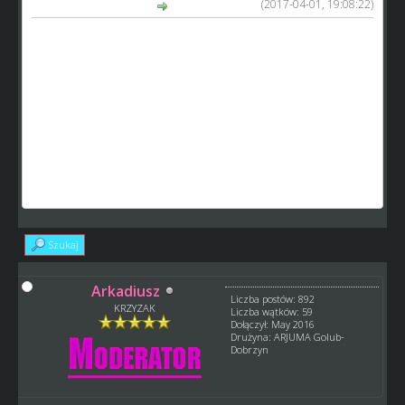
(2017-04-01, 19:08:22)
GM_Arek napisał(a):
czyli ja ci rzeczowo odpisuję, a ty nadal ta sama śpiewka
co na początku dyskusji? wymiana poglądów z samym
sobą mija się z celem. pozdrawiam anton, czy jaki tam
teraz masz nick, bo co 2 tygodnie chyba inny masz
prawda?
Gdy się nie ma argumentów a jest się miernotą to się
innych za wszelka cenę próbuje zdyskredytować. Jaki to
argument i co to właściwie ma do rzeczy GM_Arku czy jak
wolisz Arkadiuszu?
Szukaj
Arkadiusz
Liczba postów: 892
KRZYZAK
Liczba wątków: 59
Dołączył: May 2016
Drużyna: ARJUMA Golub-
Dobrzyn