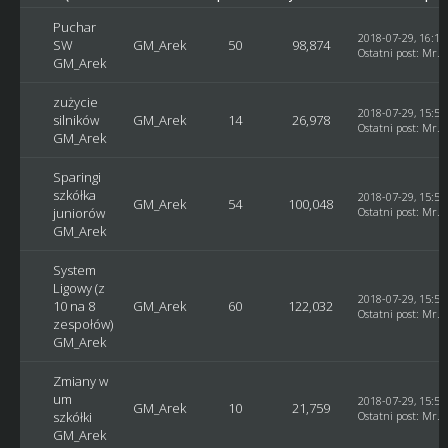
Puchar
2018-07-29, 16:10
SW
GM_Arek
50
98,874
Ostatni post
:
Mr. 
GM_Arek
zużycie
2018-07-29, 15:59
silników
GM_Arek
14
26,978
Ostatni post
:
Mr. 
GM_Arek
Sparingi
szkółka
2018-07-29, 15:58
GM_Arek
54
100,048
juniorów
Ostatni post
:
Mr. 
GM_Arek
System
Ligowy (z
2018-07-29, 15:55
10 na 8
GM_Arek
60
122,032
Ostatni post
:
Mr. 
zespołów)
GM_Arek
Zmiany w
um
2018-07-29, 15:53
GM_Arek
10
21,759
szkółki
Ostatni post
:
Mr. 
GM_Arek