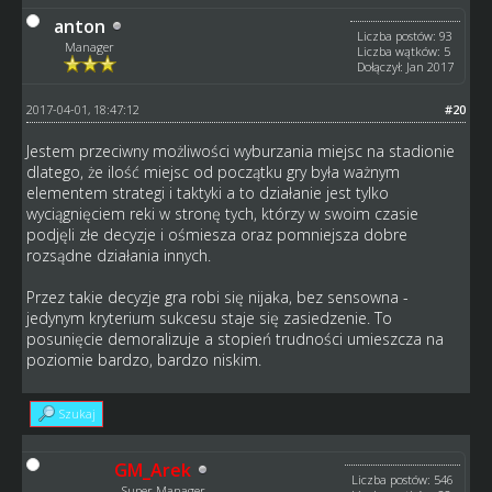
anton
Liczba postów: 93
Manager
Liczba wątków: 5
Dołączył: Jan 2017
2017-04-01, 18:47:12
#20
Jestem przeciwny możliwości wyburzania miejsc na stadionie
dlatego, że ilość miejsc od początku gry była ważnym
elementem strategi i taktyki a to działanie jest tylko
wyciągnięciem reki w stronę tych, którzy w swoim czasie
podjęli złe decyzje i ośmiesza oraz pomniejsza dobre
rozsądne działania innych.
Przez takie decyzje gra robi się nijaka, bez sensowna -
jedynym kryterium sukcesu staje się zasiedzenie. To
posunięcie demoralizuje a stopień trudności umieszcza na
poziomie bardzo, bardzo niskim.
Szukaj
GM_Arek
Liczba postów: 546
Super Manager