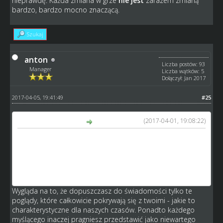
nieprawdę. Każda zmiana w grze
nie jest
zarazem zmianą
bardzo, bardzo mocno znaczącą.
Szukaj
anton
Liczba postów: 93
Manager
Liczba wątków: 5
Dołączył: Jan 2017
2017-04-05, 19:41:49
#25
(2017-04-01, 19:08:22)
GM_Arek napisał(a):
czyli ja ci rzeczowo odpisuję, a ty nadal ta sama śpiewka
co na początku dyskusji? wymiana poglądów z samym
sobą mija się z celem. pozdrawiam anton, czy jaki tam
teraz masz nick, bo co 2 tygodnie chyba inny masz
prawda?
Wygląda na to, że dopuszczasz do świadomości tylko te
poglądy, które całkowicie pokrywają się z twoimi - jakie to
charakterystyczne dla naszych czasów. Ponadto każdego
myślącego inaczej pragniesz przedstawić jako niewartego