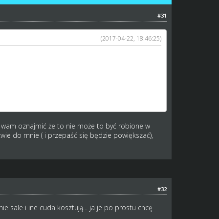
#31
(2017-04-22, 18:46:25)
 nieśmiałe propozycje) i inne bajery będą do
m wam oznajmić że to nie może to być robione w
ie do mnie ( i przepaść się będzie powiększać),
#32
ie sale i ine cuda kosztują... ja je po prostu chcę