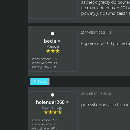
zachecic graczy do powie
np.max jednemu do 10 band
powiiny juz dawno zaistni
2017-05-31, 05:21:41
becia
Popieram w 100 procenta
Manager
Liczba postów: 172
Liczba wątków: 19
Dołączył: Nov 2015
Szukaj
2017-05-31, 18:50:08
holender260
pomysł dobry ale i tak nie
Super Manager
Liczba postów: 291
Liczba wątków: 3
Dołączył: Mar 2015