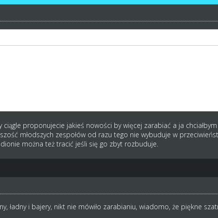
ak bary, parkingi, sale konferencyjne i "stajnie" (dwie ostatnie to moja
o temu, a sezon już w połowie...
ciągle proponujecie jakieś nowości by więcej zarabiać a ja chciałby
kszość młodszych zespołów od razu tego nie wybuduje w przeciwieństw
ionie można też tracić jeśli się go zbyt rozbuduje.
y, ładny i bajery, nikt nie mówiło zarabianiu, wiadomo, że piękne szatn