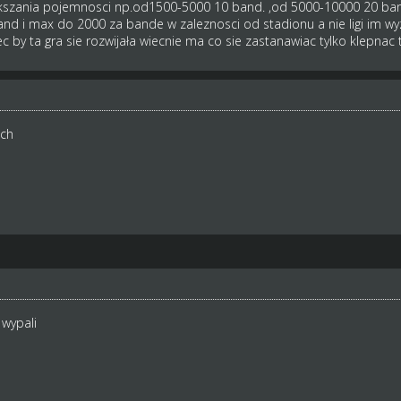
kszania pojemnosci np.od1500-5000 10 band. ,od 5000-10000 20 ban
 i max do 2000 za bande w zaleznosci od stadionu a nie ligi im wyzs
ec by ta gra sie rozwijała wiecnie ma co sie zastanawiac tylko klepna
ch
 wypali