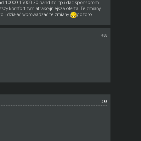
d 10000-15000 30 band itd.itp.i dac sponsorom
zy komfort tym atrakcyjniejsza oferta .Te zmiany
c to i działać wprowadzać te zmiany
pozdro
#35
#36