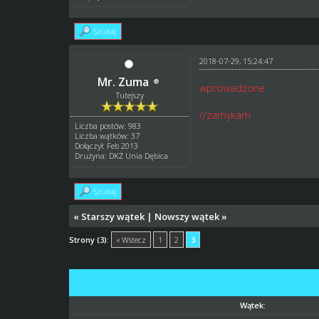
Szukaj
2018-07-29, 15:24:47
Mr. Zuma
wprowadzone
Tutejszy
//zamykam
Liczba postów: 983
Liczba wątków: 37
Dołączył: Feb 2013
Drużyna: DKŻ Unia Dębica
Szukaj
«
Starszy wątek
|
Nowszy wątek
»
Strony (3):
« Wstecz
1
2
3
Wątek: