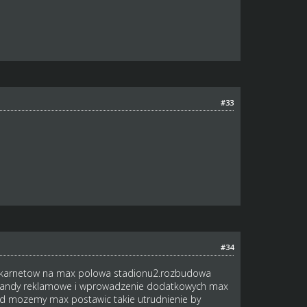
#33
#34
ie karnetow na max polowa stadionu2.rozbudowa
 bandy reklamowe i wprowadzenie dodatkowych max
nd mozemy max postawic takie utrudnienie by