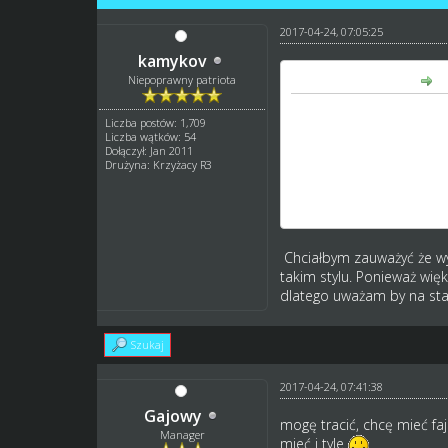
2017-04-24, 07:05:25
kamykov
Gajowy napisał(a):
Niepoprawny patriota
a kiedy te fajne rzeczy j
Liczba postów: 1,709
dyspozycji i budowy?
Liczba wątków: 54
Dołączył: Jan 2011
Drużyna: Krzyżacy R3
Temat powstał dość dawn
pozdro.
Chciałbym zauważyć że wy 
takim stylu. Ponieważ wię
dlatego uważam by na stad
Szukaj
2017-04-24, 07:41:38
Gajowy
mogę tracić, chcę mieć fajn
Manager
mieć i tyle