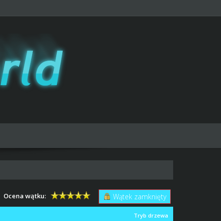
Ocena wątku:
Wątek zamknięty
Tryb drzewa