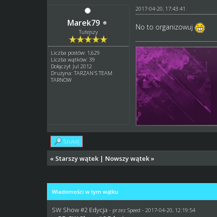
2017-04-20, 17:43:41
Marek79
No to organizowuj
Tutejszy
Liczba postów: 1,629
Liczba wątków: 39
Dołączył: Jul 2012
Drużyna: TARZAN'S TEAM
TARNOW
Szukaj
«
Starszy wątek
|
Nowszy wątek
»
Wiadomości w tym wątku
SW Show #2 Edycja
- przez
Speed
- 2017-04-20, 12:19:54