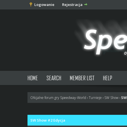
Logowanie
Rejestracja
HOME
SEARCH
MEMBER LIST
HELP
SW
Oficjalne forum gry Speedway-World
›
Turnieje
›
SW Show
›
0 głosów - średnia: 0
1
2
3
4
5
SW Show #2 Edycja