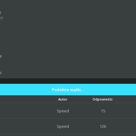
3
27
6
5
58
16
Podobne wątki…
Autor
Odpowiedzi:
Speed
15
Speed
126