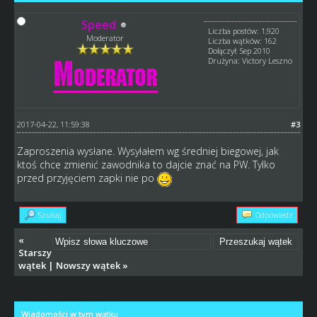
Speed
Liczba postów: 1,920
Moderator
Liczba wątków: 162
Dołączył: Sep 2010
Drużyna: Victory Leszno
2017-04-22, 11:59:38
#3
Zaproszenia wysłane. Wysyłałem wg średniej biegowej, jak
ktoś chce zmienić zawodnika to dajcie znać na PW. Tylko
przed przyjęciem zapki nie po
Szukaj
Odpowiedz
«
Starszy
wątek
|
Nowszy wątek
»
Wiadomości w tym wątku