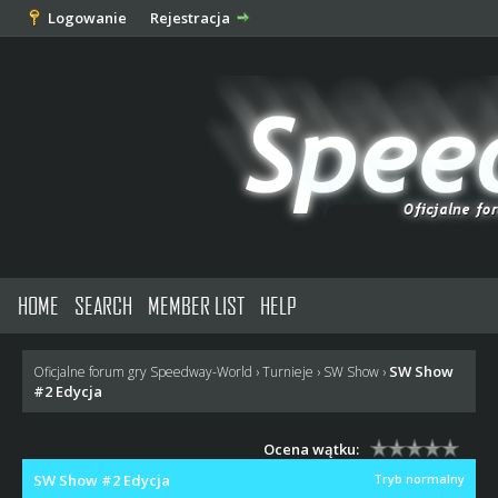
Logowanie
Rejestracja
HOME
SEARCH
MEMBER LIST
HELP
SW Show
Oficjalne forum gry Speedway-World
›
Turnieje
›
SW Show
›
#2 Edycja
Ocena wątku:
SW Show #2 Edycja
Tryb normalny