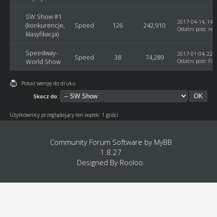
SW Show #1
2017-04-14, 14:
(konkurencje,
Speed
126
242,910
Ostatni post
:
rek
klasyfikacja)
Speedway-
2017-01-04, 22:
Speed
38
74,289
World Show
Ostatni post
:
Fir
Pokaż wersję do druku
Skocz do:
Użytkownicy przeglądający ten wątek: 1 gości
Community Forum Software by
MyBB
1.8.27
Designed By
Rooloo
.