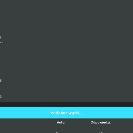
3
4
3
27
6
5
58
16
Podobne wątki…
Autor
Odpowiedzi: