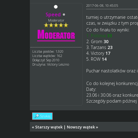
2017-06-08, 10:45:05
Speed
turniej o utrzymanie osta
Moderator
czas, w związku z tym prop
Co do finału to wyniki:
1. Polonia
33
2. Grom
30
3. Tarzans
23
Liczba postów: 1,920
4. Victory
17
Liczba wątków: 162
5. ROW
14
Dołączył: Sep 2010
Drużyna: Victory Leszno
Puchar nastolatków oraz 
Co do kolejnej konkurencj
Daty:
23.06 i 30.06 oraz konkur
Szczegóły podam później
Szukaj
«
Starszy wątek
|
Nowszy wątek
»