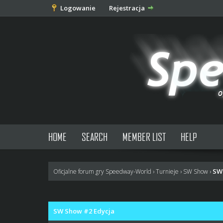
Logowanie
Rejestracja
HOME
SEARCH
MEMBER LIST
HELP
SW
Oficjalne forum gry Speedway-World
›
Turnieje
›
SW Show
›
0 głosów - średnia: 0
1
2
3
4
5
SW Show #2 Edycja