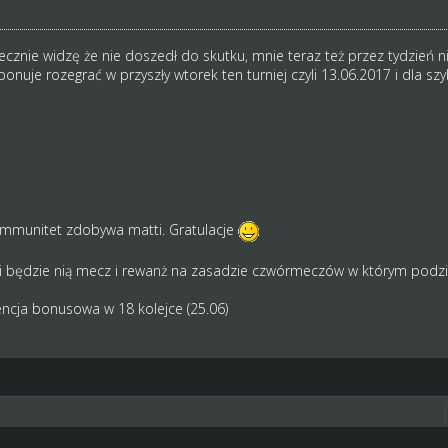
tecznie widzę że nie doszedł do skutku, mnie teraz też przez tydzień 
onuje rozegrać w przyszły wtorek ten turniej czyli 13.06.2017 i dla sz
immunitet zdobywa matti. Gratulacje
i będzie nią mecz i rewanż na zasadzie czwórmeczów w którym podzie
encja bonusowa w 18 kolejce (25.06)