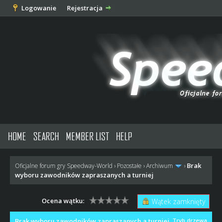
Logowanie
Rejestracja
HOME
SEARCH
MEMBER LIST
HELP
Brak
Oficjalne forum gry Speedway-World
›
Pozostałe
›
Archiwum
›
wyboru zawodników zapraszanych a turniej
Ocena wątku:
Wątek zamknięty
Brak wyboru zawodników zapraszanych a turniej
Tryb drzewa