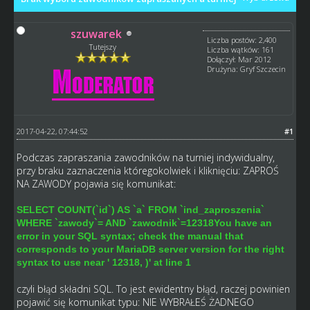
szuwarek
Liczba postów: 2,400
Tutejszy
Liczba wątków: 161
Dołączył: Mar 2012
Drużyna: Gryf Szczecin
2017-04-22, 07:44:52
#1
Podczas zapraszania zawodników na turniej indywidualny,
przy braku zaznaczenia któregokolwiek i kliknięciu: ZAPROŚ
NA ZAWODY pojawia się komunikat:
SELECT COUNT(`id`) AS `a` FROM `ind_zaproszenia`
WHERE `zawody`= AND `zawodnik`=12318You have an
error in your SQL syntax; check the manual that
corresponds to your MariaDB server version for the right
syntax to use near ' 12318, )' at line 1
czyli błąd składni SQL. To jest ewidentny błąd, raczej powinien
pojawić się komunikat typu: NIE WYBRAŁEŚ ŻADNEGO