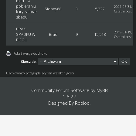
Błąd ...w
pobieraniu
2021-05-31, 21
Sidney68
3
5,227
kary za brak
Ostatni post
:
G
składu
BRAK
2019-01-19, 12
SPADKU W
Brad
9
15,518
Ostatni post
:
G
BIEGU
Pokaż wersję do druku
Skocz do:
Użytkownicy przeglądający ten wątek: 1 gości
Community Forum Software by
MyBB
1.8.27
Designed By
Rooloo
.