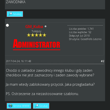
ZAWODNIKA
Szukaj
GM_Kuba
Liczba postów: 1,741
Tutejszy
Liczba wątków: 52
Dołączył: Jul 2010
Drużyna: GoodFells Leszno
2017-04-24, 16:11:48
#2
Chodzi o zakladce zawodnicy innego klubu i gdy żaden
checkbox nie jest zaznaczony i zaden zawody wybrane?
Ja mam wtedy zablokowany przycisk. Jaka przegladarka?
PS. Ostrzezenie za niezastosowanie szablonu.
Strona WWW
Szukaj