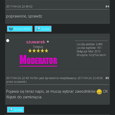
2017-04-24, 22:40:02
#4
poprawione, sprawdz
Strona WWW
Szukaj
szuwarek
Liczba postów: 2,400
Tutejszy
Liczba wątków: 161
Dołączył: Mar 2012
Drużyna: Gryf Szczecin
2017-04-24, 22:43:14
#5
(Ten post był ostatnio modyfikowany: 2017-04-24, 22:43:56
przez
szuwarek
.)
Pojawia się teraz napis, że muszę wybrać zawodników
OK
Wątek do zamknięcia.
Szukaj