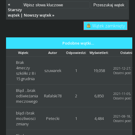
«
Starszy
wątek
|
Nowszy wątek
»
Wątek zamknięty
Podobne wątki…
Wątek:
Autor
Odpowiedzi:
Wyświetleń:
Ostatni 
Brak
4meczy
2021-12-27, 11
szuwarek
1
19,058
szkółki z 8 i
Ostatni post
:
G
15 grudnia
Błąd ...brak
2021-11-05, 17
odświeżania
Rafalski78
2
6,850
Ostatni post
:
R
meczowego
błąd i brak
2021-08-18, 13
mozliwosci
Petecki
1
4,484
Ostatni post
:
G
zmiany