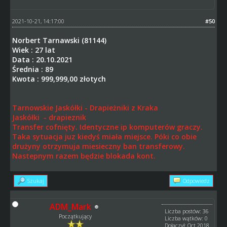
2021-10-21, 14:17:00
#50
Norbert Tarnawski (81144)
Wiek : 27 lat
Data : 20.10.2021
Średnia : 89
Kwota : 999,999,00 złotych
Tarnowskie Jaskółki - Drapieżniki z Kraka
Jaskółki - drapieznik
Transfer cofnięty. Identyczne ip komputerów graczy.
Taka sytuacja juz kiedyś miała miejsce. Póki co obie
drużyny otrzymuja miesieczny ban transferowy.
Nastepnym razem będzie blokada kont.
Szukaj
Odpowiedz
ADM_Mark
Liczba postów: 36
Początkujący
Liczba wątków: 0
Dołączył: Oct 2018