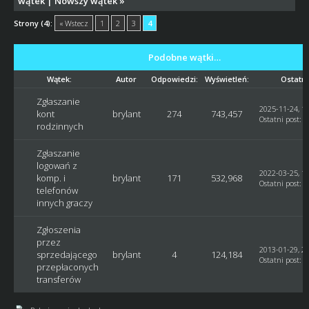
wątek
|
Nowszy wątek
»
Strony (4):
« Wstecz
1
2
3
4
Podobne wątki…
Wątek:
Autor
Odpowiedzi:
Wyświetleń:
Ostatni
Zgłaszanie
2025-11-24, 18
kont
brylant
274
743,457
Ostatni post
:
M
rodzinnych
Zgłaszanie
logowań z
2022-03-25, 12
komp. i
brylant
171
532,968
Ostatni post
:
M
telefonów
innych graczy
Zgłoszenia
przez
2013-01-29, 20
sprzedającego
brylant
4
124,184
Ostatni post
:
b
przepłaconych
transferów