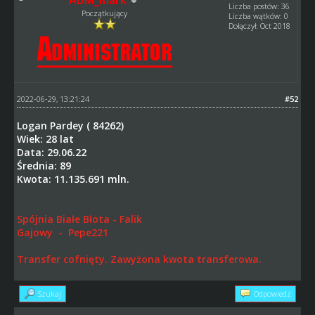
ADM_Mark
Liczba postów: 36
Początkujący
Liczba wątków: 0
Dołączył: Oct 2018
2022-06-29, 13:21:24
#52
Logan Pardey ( 84262)
Wiek: 28 lat
Data: 29.06.22
Średnia: 89
Kwota: 11.135.691 mln.
Spójnia Białe Błota - Falik
Gajowy - Pepe221
Transfer cofnięty. Zawyżona kwota transferowa.
Szukaj
Odpowiedz