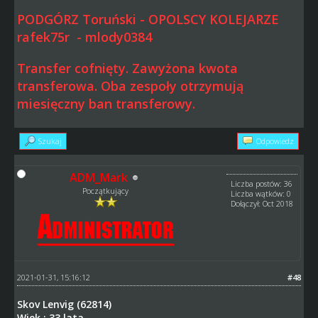
PODGÓRZ Toruński - OPOLSCY KOLEJARZE
rafek75r - mlody0384
Transfer cofnięty. Zawyżona kwota
transferowa. Oba zespoły otrzymują
miesięczny ban transferowy.
Szukaj
Odpowiedz
ADM_Mark
Liczba postów: 36
Początkujący
Liczba wątków: 0
Dołączył: Oct 2018
2021-01-31, 15:16:12
#48
Skov Lenvig (62814)
Wiek : 33 lata