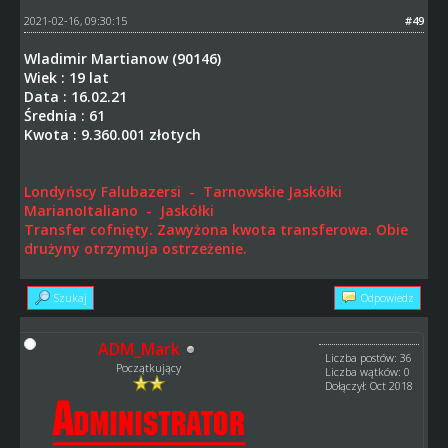
2021-02-16, 09:30:15
#49
Wladimir Martianow (90146)
Wiek : 19 lat
Data : 16.02.21
Średnia : 61
Kwota : 9.360.001 złotych
Londyńscy Falubazersi - Tarnowskie Jaskółki
MarianoItaliano - Jaskółki
Transfer cofnięty. Zawyżona kwota transferowa. Obie
drużyny otrzymuja ostrzeżenie.
Szukaj
Odpowiedz
ADM_Mark
Liczba postów: 36
Początkujący
Liczba wątków: 0
Dołączył: Oct 2018