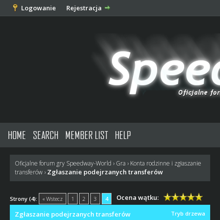
Logowanie
Rejestracja
HOME
SEARCH
MEMBER LIST
HELP
Oficjalne forum gry Speedway-World
›
Gra
›
Konta rodzinne i zgłaszanie
Zgłaszanie podejrzanych transferów
transferów
›
Ocena wątku:
Strony (4):
« Wstecz
1
2
3
4
Zgłaszanie podejrzanych transferów
Tryb drzewa