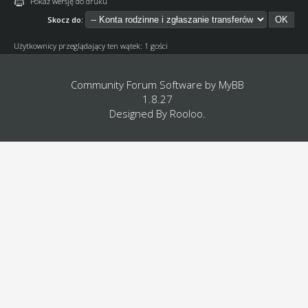
Pokaż wersję do druku
Skocz do:
Użytkownicy przeglądający ten wątek: 1 gości
Community Forum Software by
MyBB
1.8.27
Designed By
Rooloo
.