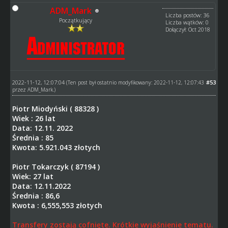
ADM_Mark
Liczba postów: 36
Początkujący
Liczba wątków: 0
Dołączył: Oct 2018
2022-11-12, 12:07:04
#53
(Ten post był ostatnio modyfikowany: 2022-11-12, 12:07:43
przez
ADM_Mark
.)
Piotr Miodyński ( 88328 )
Wiek : 26 lat
Data: 12.11. 2022
Średnia : 85
Kwota: 5.921.043 złotych
Piotr Tokarczyk ( 87194 )
Wiek: 27 lat
Data: 12.11.2022
Średnia : 86,6
Kwota : 6,555,553 złotych
Transfery zostają cofnięte. Krótkie wyjaśnienie tematu.