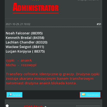
2021-10-29, 21:10:02
#51
Noah Falconer (88395)
Kenneth Bredal (84358)
Lachlan Chandler (83320)
Wacław Świgoń (88411)
Lucjan Korpysa ( 88375)
cypki - anairA
Michu - rozowypl
Transfery cofniete. Identyczne ip graczy. Drużyna cypki
zostaje ukarana miesięcznym banem transferowym
natomiast drużyna anairA blokada konta.
Szukaj
Odpowiedz