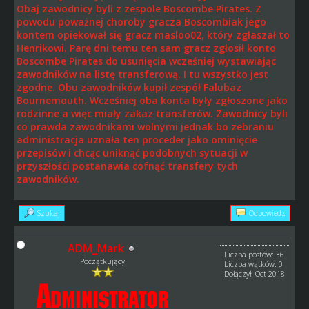
Obaj zawodnicy byli z zespole Boscombe Pirates. Z
powodu poważnej choroby gracza Boscombiak jego
kontem opiekował się gracz masloo02, który zgłaszał to
Henrikowi. Parę dni temu ten sam gracz zgłosił konto
Boscombe Pirates do usunięcia wcześniej wystawiając
zawodników na listę transferową. I tu wszystko jest
zgodne. Obu zawodników kupił zespół Falubaz
Bournemouth. Wcześniej oba konta były zgłoszone jako
rodzinne a więc miały zakaz transferów. Zawodnicy byli
co prawda zawodnikami wolnymi jednak bo zebraniu
administracja uznała ten proceder jako ominięcie
przepisów i chcąc uniknąć podobnych sytuacji w
przyszłości postanawia cofnąć transfery tych
zawodników.
Szukaj
Odpowiedz
ADM_Mark
Liczba postów: 36
Początkujący
Liczba wątków: 0
Dołączył: Oct 2018