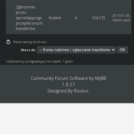
Zgłoszenia
przez
2013-01-29, 20
sprzedającego
brylant
4
124,173
Ostatni post
:
b
przepłaconych
transferów
Pokaż wersję do druku
Skocz do:
Użytkownicy przeglądający ten wątek: 1 gości
Community Forum Software by
MyBB
1.8.27
Designed By
Rooloo
.