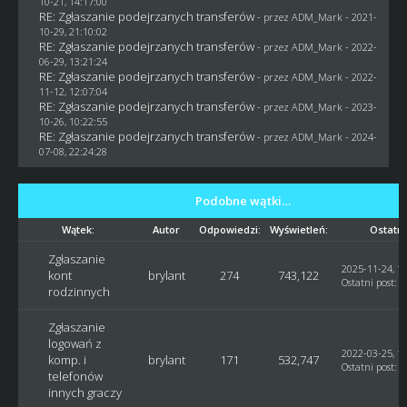
10-21, 14:17:00
RE: Zgłaszanie podejrzanych transferów
- przez
ADM_Mark
- 2021-
10-29, 21:10:02
RE: Zgłaszanie podejrzanych transferów
- przez
ADM_Mark
- 2022-
06-29, 13:21:24
RE: Zgłaszanie podejrzanych transferów
- przez
ADM_Mark
- 2022-
11-12, 12:07:04
RE: Zgłaszanie podejrzanych transferów
- przez
ADM_Mark
- 2023-
10-26, 10:22:55
RE: Zgłaszanie podejrzanych transferów
- przez
ADM_Mark
- 2024-
07-08, 22:24:28
Podobne wątki…
Wątek:
Autor
Odpowiedzi:
Wyświetleń:
Ostatni
Zgłaszanie
2025-11-24, 18
kont
brylant
274
743,122
Ostatni post
:
M
rodzinnych
Zgłaszanie
logowań z
2022-03-25, 12
komp. i
brylant
171
532,747
Ostatni post
:
M
telefonów
innych graczy