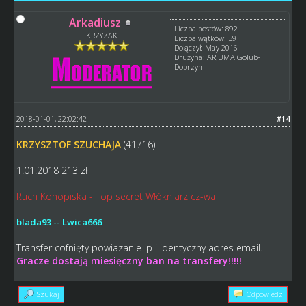
Arkadiusz
Liczba postów: 892
KRZYZAK
Liczba wątków: 59
Dołączył: May 2016
Drużyna: ARJUMA Golub-
Dobrzyn
2018-01-01, 22:02:42
#14
KRZYSZTOF SZUCHAJA
(41716)
1.01.2018 213 zł
Ruch Konopiska - Top secret Włókniarz cz-wa
blada93 -- Lwica666
Transfer cofnięty powiazanie ip i identyczny adres email.
Gracze dostają miesięczny ban na transfery!!!!!
Szukaj
Odpowiedz