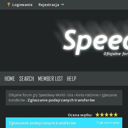
Logowanie
Rejestracja
HOME
SEARCH
MEMBER LIST
HELP
Oficjalne forum gry Speedway-World
›
Gra
›
Konta rodzinne i zgłaszanie
Zgłaszanie podejrzanych transferów
transferów
›
Ocena wątku:
Zgłaszanie podejrzanych transferów
Tryb normalny