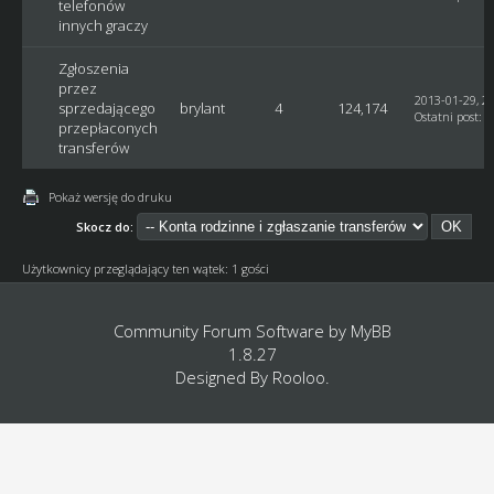
telefonów
innych graczy
Zgłoszenia
przez
2013-01-29, 20
sprzedającego
brylant
4
124,174
Ostatni post
:
b
przepłaconych
transferów
Pokaż wersję do druku
Skocz do:
Użytkownicy przeglądający ten wątek: 1 gości
Community Forum Software by
MyBB
1.8.27
Designed By
Rooloo
.