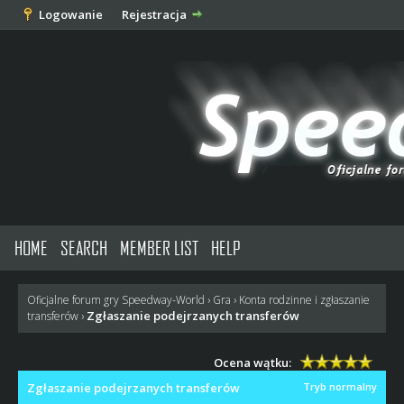
Logowanie
Rejestracja
HOME
SEARCH
MEMBER LIST
HELP
Oficjalne forum gry Speedway-World
›
Gra
›
Konta rodzinne i zgłaszanie
Zgłaszanie podejrzanych transferów
transferów
›
Ocena wątku:
Zgłaszanie podejrzanych transferów
Tryb normalny