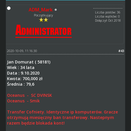
ADM_Mark
Liczba postów: 36
Początkujący
Liczba wątków: 0
Dołączył: Oct 2018
2020-10-09, 11:16:30
#43
Jan Domurat ( 58181)
Wiek : 34 lata
Data : 9.10.2020
Kwota: 700,000 zł
Średnia : 79,6
Oceanus - SC DVINSK
Oceanus - Smik
Transfer Cofniety. Identyczne ip komputerów. Gracze
otrzymują miesięczny ban transferowy. Nastepnym
razem będzie blokada kont!