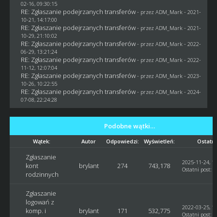
02-16, 09:30:15
RE: Zgłaszanie podejrzanych transferów
- przez
ADM_Mark
- 2021-
10-21, 14:17:00
RE: Zgłaszanie podejrzanych transferów
- przez
ADM_Mark
- 2021-
10-29, 21:10:02
RE: Zgłaszanie podejrzanych transferów
- przez
ADM_Mark
- 2022-
06-29, 13:21:24
RE: Zgłaszanie podejrzanych transferów
- przez
ADM_Mark
- 2022-
11-12, 12:07:04
RE: Zgłaszanie podejrzanych transferów
- przez
ADM_Mark
- 2023-
10-26, 10:22:55
RE: Zgłaszanie podejrzanych transferów
- przez
ADM_Mark
- 2024-
07-08, 22:24:28
Podobne wątki…
Wątek:
Autor
Odpowiedzi:
Wyświetleń:
Ostatni
Zgłaszanie
2025-11-24, 18
kont
brylant
274
743,178
Ostatni post
:
M
rodzinnych
Zgłaszanie
logowań z
2022-03-25, 12
komp. i
brylant
171
532,775
Ostatni post
:
M