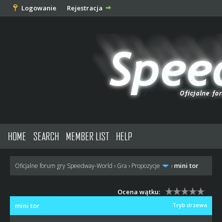
Logowanie
Rejestracja
HOME
SEARCH
MEMBER LIST
HELP
mini tor
Oficjalne forum gry Speedway-World
›
Gra
›
Propozycje
›
Ocena wątku:
mini tor
Tryb drzewa