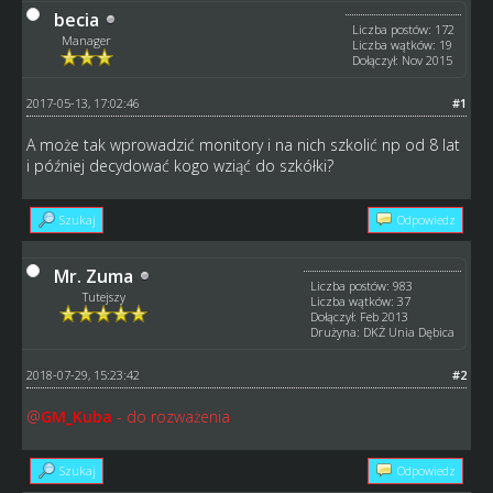
becia
Liczba postów: 172
Manager
Liczba wątków: 19
Dołączył: Nov 2015
2017-05-13, 17:02:46
#1
A może tak wprowadzić monitory i na nich szkolić np od 8 lat
i później decydować kogo wziąć do szkółki?
Szukaj
Odpowiedz
Mr. Zuma
Liczba postów: 983
Tutejszy
Liczba wątków: 37
Dołączył: Feb 2013
Drużyna: DKŻ Unia Dębica
2018-07-29, 15:23:42
#2
@
GM_Kuba
- do rozważenia
Szukaj
Odpowiedz