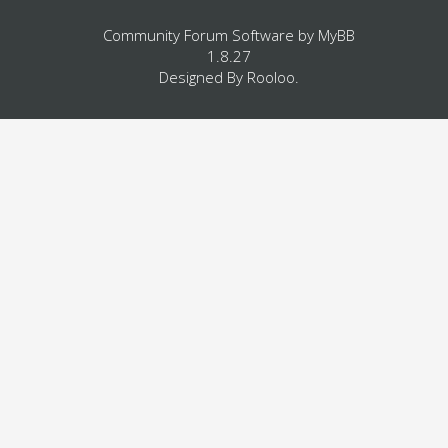
Community Forum Software by
MyBB
1.8.27
Designed By
Rooloo
.