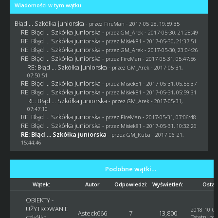
Wiadomości w tym wątku
Błąd ... Szkółka juniorska
- przez
FireMan
- 2017-05-28, 19:59:35
RE: Błąd ... Szkółka juniorska
- przez
GM_Arek
- 2017-05-30, 21:28:49
RE: Błąd ... Szkółka juniorska
- przez Misiek81 - 2017-05-30, 21:37:51
RE: Błąd ... Szkółka juniorska
- przez
GM_Arek
- 2017-05-30, 23:04:26
RE: Błąd ... Szkółka juniorska
- przez
FireMan
- 2017-05-31, 05:47:56
RE: Błąd ... Szkółka juniorska
- przez
GM_Arek
- 2017-05-31,
07:50:51
RE: Błąd ... Szkółka juniorska
- przez Misiek81 - 2017-05-31, 05:55:37
RE: Błąd ... Szkółka juniorska
- przez Misiek81 - 2017-05-31, 05:59:31
RE: Błąd ... Szkółka juniorska
- przez
GM_Arek
- 2017-05-31,
07:47:10
RE: Błąd ... Szkółka juniorska
- przez
FireMan
- 2017-05-31, 07:06:48
RE: Błąd ... Szkółka juniorska
- przez Misiek81 - 2017-05-31, 10:32:26
RE: Błąd ... Szkółka juniorska
- przez
GM_Kuba
- 2017-06-21,
15:44:46
Podobne wątki…
Wątek:
Autor
Odpowiedzi:
Wyświetleń:
Ostat
OBIEKTY -
UŻYTKOWANIE
2018-10-02
Asteck666
7
13,800
szkółka
Ostatni pos