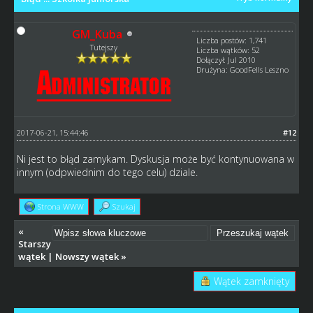
GM_Kuba
Liczba postów: 1,741
Tutejszy
Liczba wątków: 52
Dołączył: Jul 2010
Drużyna: GoodFells Leszno
2017-06-21, 15:44:46
#12
Ni jest to błąd zamykam. Dyskusja może być kontynuowana w
innym (odpwiednim do tego celu) dziale.
Strona WWW
Szukaj
«
Starszy
wątek
|
Nowszy wątek
»
Wątek zamknięty