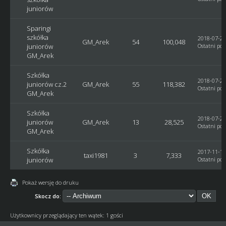
juniorów
Sparingi
szkółka
2018-07-29
GM_Arek
54
100,048
juniorów
Ostatni pos
GM_Arek
Szkółka
2018-07-29
juniorów cz.2
GM_Arek
55
118,382
Ostatni pos
GM_Arek
Szkółka
2018-07-29
juniorów
GM_Arek
13
28,525
Ostatni pos
GM_Arek
Szkółka
2017-11-19
taxi1981
3
7,333
juniorów
Ostatni pos
Pokaż wersję do druku
Skocz do:
Użytkownicy przeglądający ten wątek: 1 gości