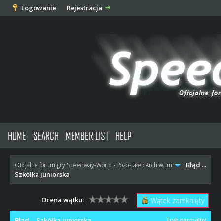
Logowanie
Rejestracja
HOME
SEARCH
MEMBER LIST
HELP
Błąd ...
Oficjalne forum gry Speedway-World
›
Pozostałe
›
Archiwum
›
Szkółka juniorska
Ocena wątku:
Wątek zamknięty
Błąd ... Szkółka juniorska
Tryb normalny