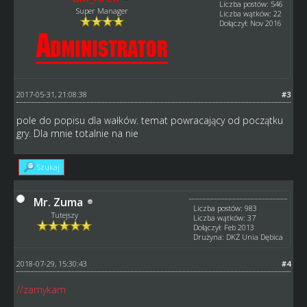
Liczba postów: 546
Super Manager
Liczba wątków: 22
Dołączył: Nov 2016
2017-05-31, 21:08:38
#3
pole do popisu dla wałków. temat powracający od początku
gry. Dla mnie totalnie na nie
Szukaj
Mr. Zuma
Liczba postów: 983
Tutejszy
Liczba wątków: 37
Dołączył: Feb 2013
Drużyna: DKŻ Unia Dębica
2018-07-29, 15:30:43
#4
//zamykam