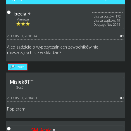
becia
Liczba postów: 172
Manager
Liczba wątków: 19
Dołączył: Nov 2015
2017-05-31, 20:01:44
#1
A co sądzicie o wypożyczalniach zawodników nie
mieszczących się w składzie?
Szukaj
Misiek81
Gość
2017-05-31, 20:04:01
#2
Popieram
GM_Arek