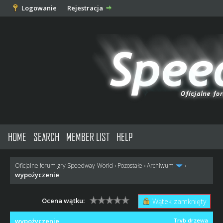
Logowanie
Rejestracja
HOME
SEARCH
MEMBER LIST
HELP
Oficjalne forum gry Speedway-World
›
Pozostałe
›
Archiwum
›
wypożyczenie
Ocena wątku:
Wątek zamknięty
wypożyczenie
Tryb drzewa