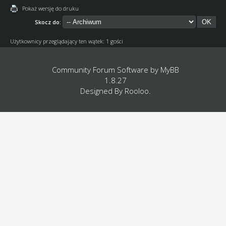
Pokaż wersję do druku
Skocz do:
Użytkownicy przeglądający ten wątek: 1 gości
Community Forum Software by
MyBB
1.8.27
Designed By
Rooloo
.