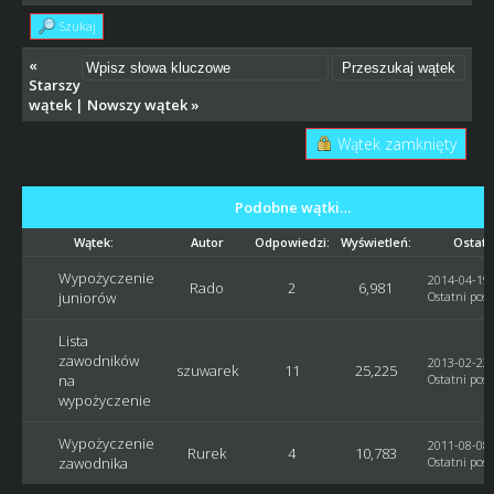
Szukaj
«
Starszy
wątek
|
Nowszy wątek
»
Wątek zamknięty
Podobne wątki…
Wątek:
Autor
Odpowiedzi:
Wyświetleń:
Ostatn
Wypożyczenie
2014-04-19,
Rado
2
6,981
juniorów
Ostatni post
Lista
zawodników
2013-02-22,
szuwarek
11
25,225
na
Ostatni post
wypożyczenie
Wypożyczenie
2011-08-08,
Rurek
4
10,783
zawodnika
Ostatni post