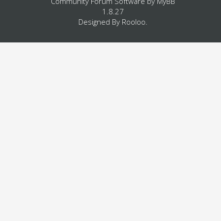
Community Forum Software by
MyBB
1.8.27
Designed By
Rooloo
.