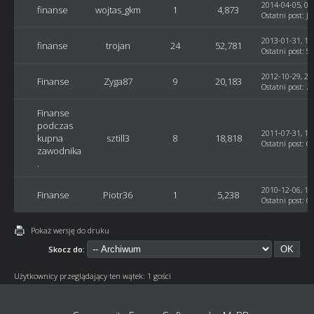
2014-04-05, 08
finanse
wojtas_gkm
1
4,873
Ostatni post
:
Ja
2013-01-31, 11
finanse
trojan
24
52,781
Ostatni post
:
Sq
2012-10-29, 20
Finanse
Zyga87
9
20,183
Ostatni post
:
Z
Finanse
podczas
2011-07-31, 18
kupna
sztill3
8
18,818
Ostatni post
:
G
zawodnika
.
2010-12-06, 16
Finanse
Piotr36
1
5,238
Ostatni post
:
G
Pokaż wersję do druku
Skocz do:
Użytkownicy przeglądający ten wątek: 1 gości