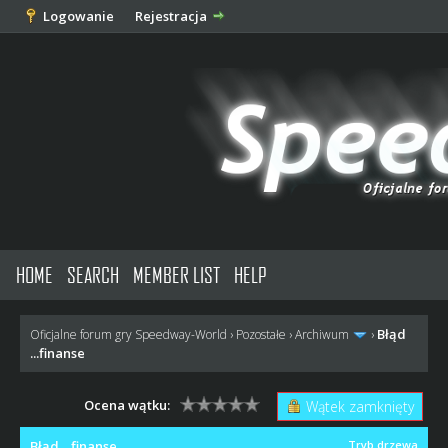
Logowanie
Rejestracja
HOME
SEARCH
MEMBER LIST
HELP
Błąd
Oficjalne forum gry Speedway-World
›
Pozostałe
›
Archiwum
›
...finanse
Ocena wątku:
Wątek zamknięty
Błąd ...finanse
Tryb drzewa