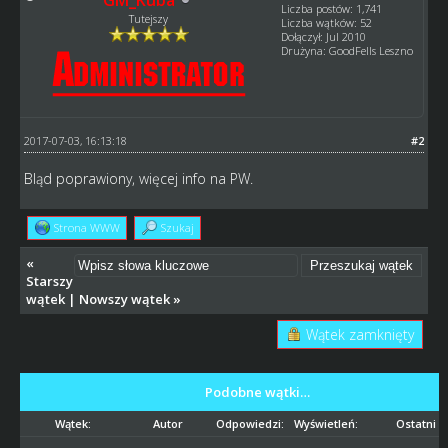
Liczba postów: 1,741
Tutejszy
Liczba wątków: 52
Dołączył: Jul 2010
Drużyna: GoodFells Leszno
2017-07-03, 16:13:18
#2
Bląd poprawiony, więcej info na PW.
Strona WWW
Szukaj
«
Starszy
wątek
|
Nowszy wątek
»
Wątek zamknięty
Podobne wątki…
Wątek:
Autor
Odpowiedzi:
Wyświetleń:
Ostatni p