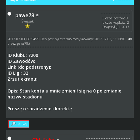
pawe78
Liczba postów: 3
Świeżak
Liczba wątków: 2
Dołączył: Jul 2017
2017-07-03, 06:54:23
#1
(Ten post był ostatnio modyfikowany: 2017-07-03, 11:10:18
przez
pawe78
.)
ID Klubu: 7200
ID Zawodów:
Link (do podstrony):
ID Ligi: 32
Zrzut ekranu:
Opis: Stan konta u mnie zmienił się na 0 po zmianie
nazwy stadionu
Proszę o spradzenie i korektę
Szukaj
GM_Kuba