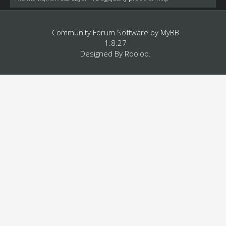
Community Forum Software by
MyBB
1.8.27
Designed By
Rooloo
.