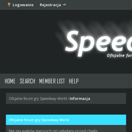
Logowanie
Rejestracja
HOME
SEARCH
MEMBER LIST
HELP
Informacja
Oficjalne forum gry Speedway-World
›
Oficjalne forum gry Speedway-World
Nie ma wątków starszych niż oglądany przed chwilą.