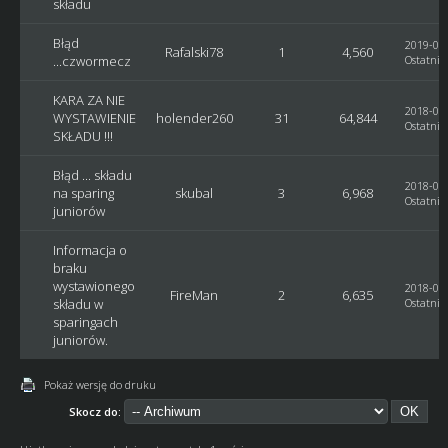
składu
Błąd
2019-05-
Rafalski78
1
4,560
...czwormecz
Ostatni 
KARA ZA NIE
2018-07-
WYSTAWIENIE
holender260
31
64,844
Ostatni 
SKŁADU !!!
Błąd ... składu
2018-06-
na sparing
skubal
3
6,968
Ostatni 
juniorów
Informacja o
braku
wystawionego
2018-02-
FireMan
2
6,635
składu w
Ostatni 
sparingach
juniorów.
Pokaż wersję do druku
Skocz do: