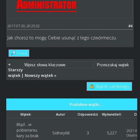
2017-07-20, 20:25:32
#6
Jak chcesz to mogę Ciebie usunąć z tego czwórmeczu.
Szukaj
«
Starszy
wątek
|
Nowszy wątek
»
Wątek zamknięty
Podobne wątki…
Wątek:
Autor
Odpowiedzi:
Wyświetleń:
Ost
Błąd ...w
pobieraniu
2021-05-
Sidney68
3
5,227
kary za brak
Ostatni 