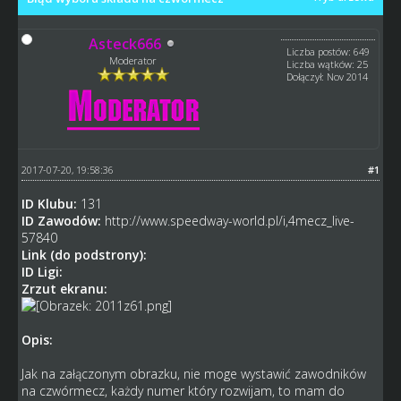
Asteck666
Liczba postów: 649
Moderator
Liczba wątków: 25
Dołączył: Nov 2014
2017-07-20, 19:58:36
#1
ID Klubu:
131
ID Zawodów:
http://www.speedway-world.pl/i,4mecz_live-
57840
Link (do podstrony):
ID Ligi:
Zrzut ekranu:
Opis:
Jak na załączonym obrazku, nie moge wystawić zawodników
na czwórmecz, każdy numer który rozwijam, to mam do