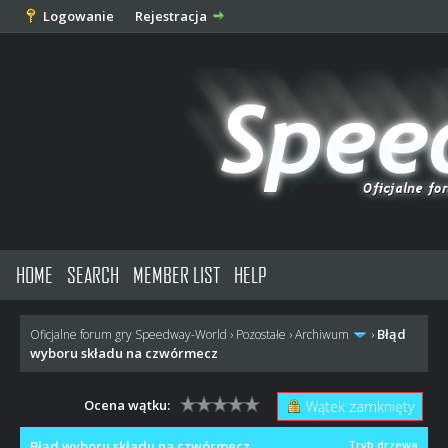
Logowanie
Rejestracja
HOME
SEARCH
MEMBER LIST
HELP
Błąd
Oficjalne forum gry Speedway-World
›
Pozostałe
›
Archiwum
›
wyboru składu na czwórmecz
Ocena wątku:
Wątek zamknięty
Błąd wyboru składu na czwórmecz
Tryb drzewa