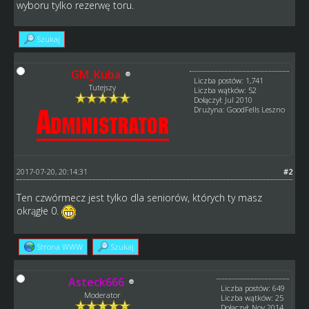
wyboru tylko rezerwę toru.
Szukaj
GM_Kuba
Liczba postów: 1,741
Tutejszy
Liczba wątków: 52
Dołączył: Jul 2010
Drużyna: GoodFells Leszno
2017-07-20, 20:14:31
#2
Ten czwórmecz jest tylko dla seniorów, których ty masz
okrągłe 0.
Strona WWW
Szukaj
Asteck666
Liczba postów: 649
Moderator
Liczba wątków: 25
Dołączył: Nov 2014