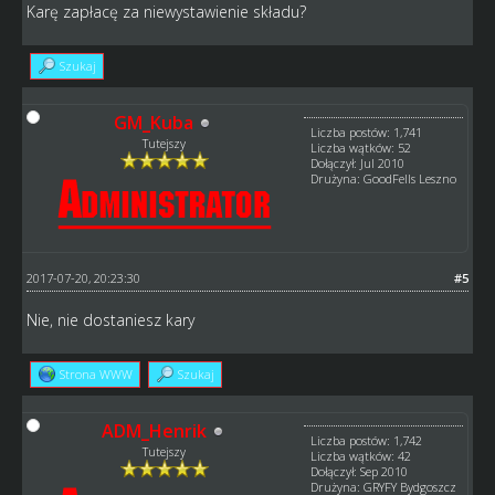
Karę zapłacę za niewystawienie składu?
Szukaj
GM_Kuba
Liczba postów: 1,741
Tutejszy
Liczba wątków: 52
Dołączył: Jul 2010
Drużyna: GoodFells Leszno
2017-07-20, 20:23:30
#5
Nie, nie dostaniesz kary
Strona WWW
Szukaj
ADM_Henrik
Liczba postów: 1,742
Tutejszy
Liczba wątków: 42
Dołączył: Sep 2010
Drużyna: GRYFY Bydgoszcz