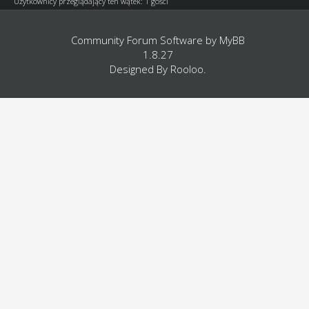
Użytkownicy przeglądający ten wątek: 1 gości
Community Forum Software by
MyBB
1.8.27
Designed By
Rooloo
.