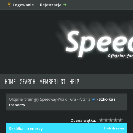
Logowanie
Rejestracja
HOME
SEARCH
MEMBER LIST
HELP
Szkółka i
Oficjalne forum gry Speedway-World
›
Gra
›
Pytania
›
trenerzy
Ocena wątku:
Szkółka i trenerzy
Tryb drzewa