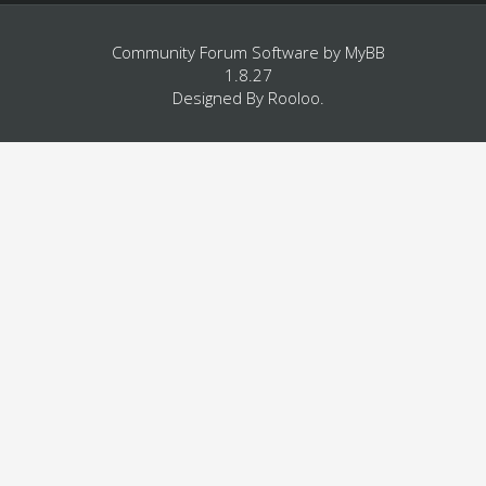
Community Forum Software by
MyBB
1.8.27
Designed By
Rooloo
.