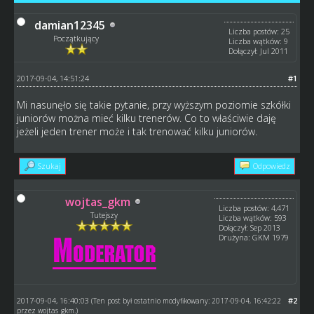
damian12345
Liczba postów: 25
Początkujący
Liczba wątków: 9
Dołączył: Jul 2011
2017-09-04, 14:51:24
#1
Mi nasunęło się takie pytanie, przy wyższym poziomie szkółki
juniorów można mieć kilku trenerów. Co to właściwie daję
jeżeli jeden trener może i tak trenować kilku juniorów.
Szukaj
Odpowiedz
wojtas_gkm
Liczba postów: 4,471
Tutejszy
Liczba wątków: 593
Dołączył: Sep 2013
Drużyna: GKM 1979
2017-09-04, 16:40:03
#2
(Ten post był ostatnio modyfikowany: 2017-09-04, 16:42:22
przez
wojtas_gkm
.)