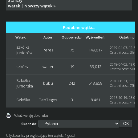
Starszy
wątek
|
Nowszy wątek
»
Podobne wątki…
Wątek:
Autor
Odpowiedzi:
Wyświetleń:
Ostatni po
szkółka
2019-04-03, 12:57
Perez
75
149,617
juniorów
Ostatni post
:
Blac
2018-04-03, 19:05
szkółka
walter
19
39,012
Ostatni post
:
ADM_
Szkołka
2016-08-31, 13:29
bubu
242
513,858
Juniorska
Ostatni post
:
7She
2015-10-19, 08:01
Szkółka
TenTeges
3
8,461
Ostatni post
:
Fire
Pokaż wersję do druku
Skocz do:
Użytkownicy przeglądający ten wątek: 1 gości