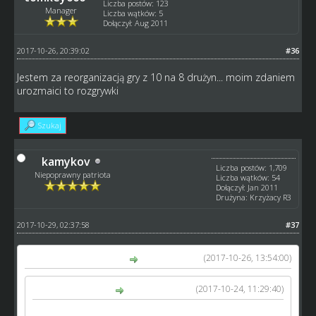
Liczba postów: 123
Manager
Liczba wątków: 5
Dołączył: Aug 2011
2017-10-26, 20:39:02
#36
Jestem za reorganizacją gry z 10 na 8 drużyn... moim zdaniem
urozmaici to rozgrywki
Szukaj
kamykov
Liczba postów: 1,709
Niepoprawny patriota
Liczba wątków: 54
Dołączył: Jan 2011
Drużyna: Krzyżacy R3
2017-10-29, 02:37:58
#37
(2017-10-26, 13:54:00)
Asteck666 napisał(a):
(2017-10-24, 11:29:40)
Hyziu napisał(a):
Ekstraliga - zostają drużyny z miejsc 1-8,