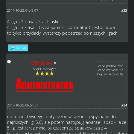
2017-10-25, 01:49:07
#33
4 liga - 2 klasa - Stal_Piaski
4 liga - 3 klasa - Tęcza Sarenki, Dominator Częstochowa
to tylko przykłady, wystarczy popatrzeć po niższych ligach
Szukaj
GM_Arek
Liczba postów: 546
Super Manager
Liczba wątków: 22
Dołączył: Nov 2016
2017-10-25, 06:54:57
#34
no to nic dziwnego. boty sezon w sezon są spychane do
najniższych lig (5,6), ale potem następują awanse i spadki, a że
5 ligi jest teraz mniej to czasem za spadkowicza z 4
(zazwyczaj to bot) wchodzi inny zespół, który może być botem