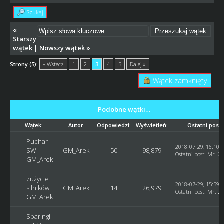
Szukaj
«
Starszy
wątek
|
Nowszy wątek
»
Strony (5):
« Wstecz
1
2
3
4
5
Dalej »
Wątek zamknięty
Podobne wątki…
Wątek:
Autor
Odpowiedzi:
Wyświetleń:
Ostatni post
Puchar
2018-07-29, 16:10:
SW
GM_Arek
50
98,879
Ostatni post
:
Mr. Z
GM_Arek
zużycie
2018-07-29, 15:59:
silników
GM_Arek
14
26,979
Ostatni post
:
Mr. Z
GM_Arek
Sparingi