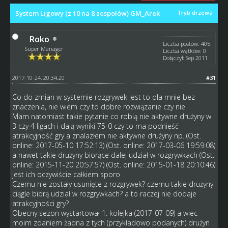
System Ligowy (z 10 na 8 zespołów) GM_Arek
Tryb drzewa
Roko
Liczba postów: 405
Super Manager
Liczba wątków: 0
Dołączył: Sep 2011
2017-10-24, 20:34:20
#31
Co do zmian w systemie rozgrywek jest to dla mnie bez
znaczenia, nie wiem czy to dobre rozwiązanie czy nie
Mam natomiast takie pytanie co robią nie aktywne drużyny w
3 czy 4 ligach i dają wyniki 75-0 czy to ma podnieść
atrakcyjność gry a znalazłem nie aktywne drużyny np. (Ost.
online: 2017-05-10 17:52:13) (Ost. online: 2017-03-06 19:59:08)
a nawet takie drużyny biorące dalej udział w rozgrywkach (Ost.
online: 2015-11-20 20:57:57) (Ost. online: 2015-01-18 20:10:46)
jest ich oczywiście całkiem sporo
Czemu nie zostały usunięte z rozgrywek? czemu takie drużyny
ciągle biorą udział w rozgrywkach? a to raczej nie dodaje
atrakcyjności gry?
Obecny sezon wystartował 1. kolejka (2017-07-09) a wiec
moim zdaniem żadna z tych (przykładowo podanych) drużyn