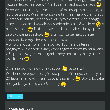
razu zaklepać miejsce w 17-ej lidze na najbliższą dekadę
Przecież jak ta reorganizacja ma być po nstepnym sezonie, to
nic prostszego. Własnie kończy się ten i nie ma problemu aby
w przerwie między sezonowej drużyny sie zbroiły na potęge
starymi dziadami i wywalczyły sobie miejsca 1-8 w elidze
A
niech się bijo
Taki sam wyścig zbrojeń jak chciałbys przy
zablokowaniu spadków
Z ta różnicą, że nakupujecie i
sprawiedliwie będziecie sie bić o pozycje.
A w Twojej opcji, to ja mam ponad 100mln i już teraz
mógłbym kupić sobie skład, ktory zagwarantowałby mi awans
z 5 ligi do 1-szej, łącznie z tymi emerytami, których licytujesz
od Henrika
Dla mnie pomysł z dynamiką super
Jestem ZA
Wiadomo że będzie przejściowa przepaść między obecnymi
20-latkami, a nowymi, ale już to przeżyliśmy
Oby tylko taka
reorganizacja nie była co 3 sezony
Szukaj
tomkey666