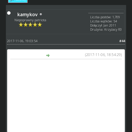
kamykov
Liczba postów: 1,709
Niepoprawny patriota
Liczba wątków: 54
Dołączył: Jan 2011
Drużyna: Krzyżacy R3
2017-11-06, 19:03:54
#44
(2017-11-06, 18:54:29)
anton napisał(a):
Nie musisz mi niczego polecać bo odniosłem się do
krytycznej części tych wypowiedzi...
Natomiast twoje chorobliwe brednie stają się nudne...
Jeśli jedyną twoją odpowiedzią na inne poglądy są tylko
nieustanne próby dyskredytacji to po prostu rzeczywiście,
jak dotychczas poprzestań na grupce bezkrytycznych
klakierów...
Nie zniechęcisz jednak nikogo do wyrażania swoich opinii i
poglądów... nie łudź się!