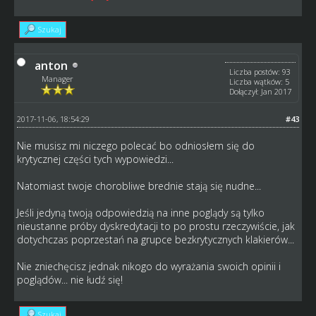
Szukaj
anton
Liczba postów: 93
Manager
Liczba wątków: 5
Dołączył: Jan 2017
2017-11-06, 18:54:29
#43
Nie musisz mi niczego polecać bo odniosłem się do
krytycznej części tych wypowiedzi...
Natomiast twoje chorobliwe brednie stają się nudne...
Jeśli jedyną twoją odpowiedzią na inne poglądy są tylko
nieustanne próby dyskredytacji to po prostu rzeczywiście, jak
dotychczas poprzestań na grupce bezkrytycznych klakierów...
Nie zniechęcisz jednak nikogo do wyrażania swoich opinii i
poglądów... nie łudź się!
Szukaj