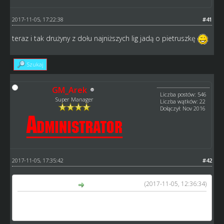
2017-11-05, 17:22:38
#41
teraz i tak drużyny z dołu najniższych lig jadą o pietruszkę
Szukaj
GM_Arek
Liczba postów: 546
Super Manager
Liczba wątków: 22
Dołączył: Nov 2016
2017-11-05, 17:35:42
#42
(2017-11-05, 12:36:34)
anton napisał(a):
(...) Popieram przebłyskujące krytyczne głosy rozsądku:
wojtas_gkm, Marek79, Hyziu, Roko. (...)