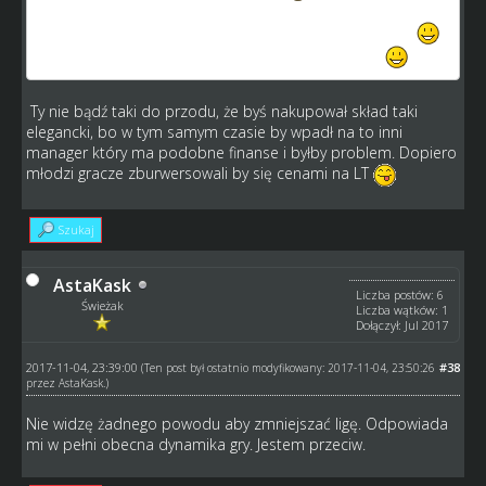
Wiadomo że będzie przejściowa przepaść między
obecnymi 20-latkami, a nowymi, ale już to przeżyliśmy
Oby tylko taka reorganizacja nie była co 3 sezony
Ty nie bądź taki do przodu, że byś nakupował skład taki
elegancki, bo w tym samym czasie by wpadł na to inni
manager który ma podobne finanse i byłby problem. Dopiero
młodzi gracze zburwersowali by się cenami na LT
Szukaj
AstaKask
Liczba postów: 6
Świeżak
Liczba wątków: 1
Dołączył: Jul 2017
2017-11-04, 23:39:00
#38
(Ten post był ostatnio modyfikowany: 2017-11-04, 23:50:26
przez
AstaKask
.)
Nie widzę żadnego powodu aby zmniejszać ligę. Odpowiada
mi w pełni obecna dynamika gry. Jestem przeciw.