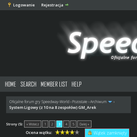
Logowanie
Rejestracja
HOME
SEARCH
MEMBER LIST
HELP
Oficjalne forum gry Speedway-World
›
Pozostałe
›
Archiwum
›
System Ligowy (z 10 na 8 zespołów) GM_Arek
Strony (5):
« Wstecz
1
2
3
4
5
Dalej »
Ocena wątku:
Wątek zamknięty