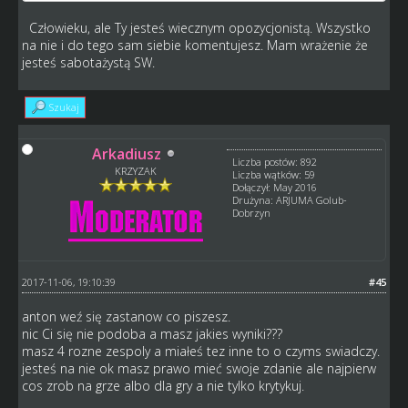
Człowieku, ale Ty jesteś wiecznym opozycjonistą. Wszystko
na nie i do tego sam siebie komentujesz. Mam wrażenie że
jesteś sabotażystą SW.
Szukaj
Arkadiusz
Liczba postów: 892
KRZYZAK
Liczba wątków: 59
Dołączył: May 2016
Drużyna: ARJUMA Golub-
Dobrzyn
2017-11-06, 19:10:39
#45
anton weź się zastanow co piszesz.
nic Ci się nie podoba a masz jakies wyniki???
masz 4 rozne zespoly a miałeś tez inne to o czyms swiadczy.
jesteś na nie ok masz prawo mieć swoje zdanie ale najpierw
cos zrob na grze albo dla gry a nie tylko krytykuj.