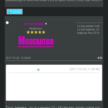
Szukaj
Asteck666
Liczba postów: 649
Moderator
Liczba wątków: 25
Dołączył: Nov 2014
2017-10-26, 13:54:00
#35
(2017-10-24, 11:29:40)
Hyziu napisał(a):
Ekstraliga - zostają drużyny z miejsc 1-8,
1 liga - 2 drużyny z Ekstraligi, dla pozostałych drużyn
sporządzamy ranking wg wcześniej ustalonego
współczynnikach na który składałyby się skile 5 najlepszych
seniorów + 2 najlepszych juniorów
Taaa, hehehe... to ja z moimi 17 i 16 latkami, mogę sobie od