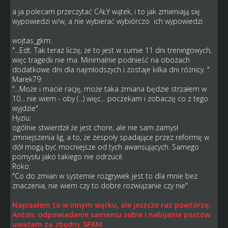
a ja polecam przeczytać CAŁY wątek, i to jak zmieniają się
wypowiedzi w/w, a nie wybierać wybiórczo ich wypowiedzi
wojtas_gkm:
"...Edt. Tak teraz liczę, że to jest w sumie 11 dni treningowych,
więc tragedii nie ma. Minimalnie podnieść na obozach
dodatkowe dni dla najmłodszych i zostaje kilka dni różnicy. "
Marek79:
"...Może i macie rację, może taka zmiana będzie strzałem w
10... nie wiem - oby (...) więc... poczekam i zobaczę co z tego
wyjdzie"
Hyziu:
ogólnie stwierdził że jest chore, ale nie sam zamysł
zmniejszenia lig, a to, że zespoły spadające przez reformę w
dół mogą być mocniejsze od tych awansujących. Samego
pomysłu jako takiego nie odrzucił.
Roko:
"Co do zmian w systemie rozgrywek jest to dla mnie bez
znaczenia, nie wiem czy to dobre rozwiązanie czy nie"
Napisałem to w innym wątku, ale jeszcze raz powtórzę:
Anton: odpowiadanie samemu sobie i nabijanie postów
uważam za zbędny SPAM