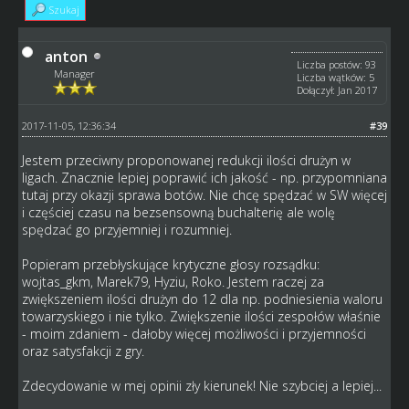
Szukaj
anton
Liczba postów: 93
Manager
Liczba wątków: 5
Dołączył: Jan 2017
2017-11-05, 12:36:34
#39
Jestem przeciwny proponowanej redukcji ilości drużyn w
ligach. Znacznie lepiej poprawić ich jakość - np. przypomniana
tutaj przy okazji sprawa botów. Nie chcę spędzać w SW więcej
i częściej czasu na bezsensowną buchalterię ale wolę
spędzać go przyjemniej i rozumniej.
Popieram przebłyskujące krytyczne głosy rozsądku:
wojtas_gkm, Marek79, Hyziu, Roko. Jestem raczej za
zwiększeniem ilości drużyn do 12 dla np. podniesienia waloru
towarzyskiego i nie tylko. Zwiększenie ilości zespołów właśnie
- moim zdaniem - dałoby więcej możliwości i przyjemności
oraz satysfakcji z gry.
Zdecydowanie w mej opinii zły kierunek! Nie szybciej a lepiej...