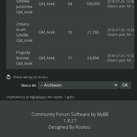
szkółka
2018-07-29, 15:58:
GM_Arek
54
100,050
juniorów
Ostatni post
:
Mr. Z
GM_Arek
Zmiany
w um
2018-07-29, 15:53:
GM_Arek
10
21,760
szkółki
Ostatni post
:
Mr. Z
GM_Arek
Pogoda
2018-07-29, 15:52:
liniowa
GM_Arek
11
24,894
Ostatni post
:
Mr. Z
GM_Arek
Pokaż wersję do druku
Skocz do:
Użytkownicy przeglądający ten wątek: 1 gości
Community Forum Software by
MyBB
1.8.27
Designed By
Rooloo
.