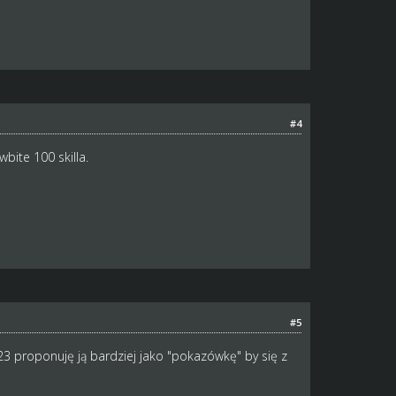
#4
bite 100 skilla.
#5
 proponuję ją bardziej jako "pokazówkę" by się z