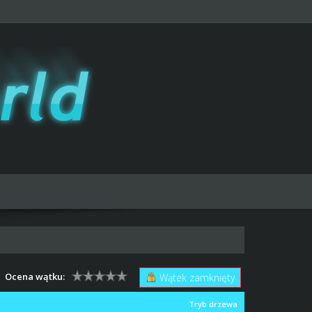
Ocena wątku:
Wątek zamknięty
Tryb drzewa