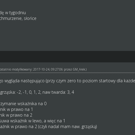
ę w tygodniu
achmurzenie, słońce
ł ostatnio modyfikowany: 2017-10-24, 09:27:06 przez
GM_Arek
.)
go wygląda następująco (przy czym zero to poziom startowy dla każd
rząska: -2, -1, 0, 1, 2, naw twarda: 3, 4
zymanie wskaźnika na 0
nik w prawo na 1
nik w prawo na 2
uwa wskaźnik w lewo, a więc na 1
źnik w prawo na 2 (czyli nadal mam naw. grząską)