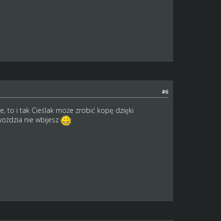
#6
, to i tak Cieślak może zrobić kopę dzięki
woździa nie wbijesz