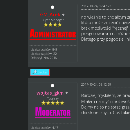
2017-10-24, 07:47:22
GM_Arek
no właśnie to chciałbym 
Super Manager
która może zmienić nawier
brak możliwości "ręcznej"
przygotowanym na różne 
Dlatego przy pogodzie lin
Liczba postów: 546
Liczba wątków: 22
Dołączył: Nov 2016
Szukaj
2017-10-24, 08:12:59
wojtas_gkm
Bardziej myślałem, że pra
Tutejszy
Miałem na myśli możliwoś
Dajmy na to na torze grzą
dni słonecznych. Coś taki
Liczba postów: 4,471