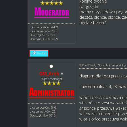
kolejne pytanie
tor grząski
mamy przykładowo pogod
deszcz, słońce, słońce, z
będzie beton?
Liczba postów: 4,471
Liczba wątków: 593
Dołączył: Sep 2013
Drużyna: GKM 1979
Szukaj
2017-10-24, 09:22:39
(Ten post by
GM_Arek
diagram dla toru grząskie
Super Manager
naw normalna: -4, -3, naw g
w pon deszcz oznacza utr
wt słońce przesuwa wskaź
Liczba postów: 546
śr słońce przesuwa wskaź
Liczba wątków: 22
w czw zachmurzenie przes
Dołączył: Nov 2016
w pt słońce przesuwa wska