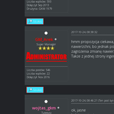
Liczba wątków: 593
Dołączył: Sep 2013
Drużyna: GKM 1979
Szukaj
2017-10-24, 08:38:32
GM_Arek
hmm propozycja ciekawa, a
Super Manager
nawierzchni, bo jednak po
zagrożenia zmianę nawier
Także z jednej strony inge
Liczba postów: 546
Liczba wątków: 22
Dołączył: Nov 2016
Szukaj
2017-10-24, 08:46:21
(Ten post by
wojtas_gkm
ok, jasne
Tutejszy