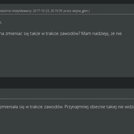
ł ostatnio modyfikowany: 2017-10-23, 20:19:39 przez
wojtas_gkm
.)
k.
 zmieniać się także w trakcie zawodów? Mam nadzieję, że nie.
 zmieniała się w trakcie zawodów. Przynajmniej obecnie takiej nie widz