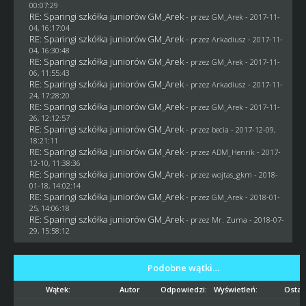
00:07:29
RE: Sparingi szkółka juniorów GM_Arek
- przez
GM_Arek
- 2017-11-
04, 16:17:04
RE: Sparingi szkółka juniorów GM_Arek
- przez
Arkadiusz
- 2017-11-
04, 16:30:48
RE: Sparingi szkółka juniorów GM_Arek
- przez
GM_Arek
- 2017-11-
06, 11:55:43
RE: Sparingi szkółka juniorów GM_Arek
- przez
Arkadiusz
- 2017-11-
24, 17:28:20
RE: Sparingi szkółka juniorów GM_Arek
- przez
GM_Arek
- 2017-11-
26, 12:12:57
RE: Sparingi szkółka juniorów GM_Arek
- przez
becia
- 2017-12-09,
18:21:11
RE: Sparingi szkółka juniorów GM_Arek
- przez
ADM_Henrik
- 2017-
12-10, 11:38:36
RE: Sparingi szkółka juniorów GM_Arek
- przez
wojtas_gkm
- 2018-
01-18, 14:02:14
RE: Sparingi szkółka juniorów GM_Arek
- przez
GM_Arek
- 2018-01-
25, 14:06:18
RE: Sparingi szkółka juniorów GM_Arek
- przez
Mr. Zuma
- 2018-07-
29, 15:58:12
Podobne wątki…
Wątek:
Autor
Odpowiedzi:
Wyświetleń:
Ostat