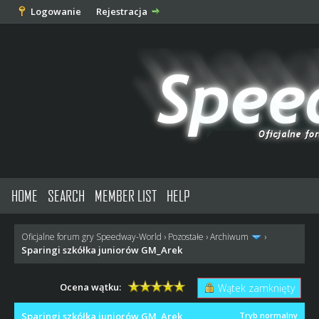
Logowanie
Rejestracja
HOME
SEARCH
MEMBER LIST
HELP
Oficjalne forum gry Speedway-World
›
Pozostałe
›
Archiwum
›
Sparingi szkółka juniorów GM_Arek
Ocena wątku:
Wątek zamknięty
Sparingi szkółka juniorów GM_Arek
Tryb normalny