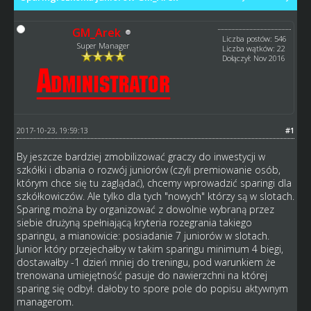
GM_Arek
Liczba postów: 546
Super Manager
Liczba wątków: 22
Dołączył: Nov 2016
2017-10-23, 19:59:13
#1
By jeszcze bardziej zmobilizować graczy do inwestycji w
szkółki i dbania o rozwój juniorów (czyli premiowanie osób,
którym chce się tu zaglądać), chcemy wprowadzić sparingi dla
szkółkowiczów. Ale tylko dla tych "nowych" którzy są w slotach.
Sparing można by organizować z dowolnie wybraną przez
siebie drużyną spełniającą kryteria rozegrania takiego
sparingu, a mianowicie: posiadanie 7 juniorów w slotach.
Junior który przejechałby w takim sparingu minimum 4 biegi,
dostawałby -1 dzień mniej do treningu, pod warunkiem że
trenowana umiejętność pasuje do nawierzchni na której
sparing się odbył. dałoby to spore pole do popisu aktywnym
managerom.