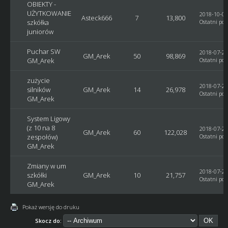
OBIEKTY -
UŻYTKOWANIE
2018-10-02
Asteck666
7
13,800
szkółka
Ostatni pos
juniorów
Puchar SW
2018-07-29
GM_Arek
50
98,869
GM_Arek
Ostatni pos
zużycie
2018-07-29
silników
GM_Arek
14
26,978
Ostatni pos
GM_Arek
System Ligowy
(z 10 na 8
2018-07-29
GM_Arek
60
122,028
zespołów)
Ostatni pos
GM_Arek
Zmiany w um
2018-07-29
szkółki
GM_Arek
10
21,757
Ostatni pos
GM_Arek
Pokaż wersję do druku
Skocz do: