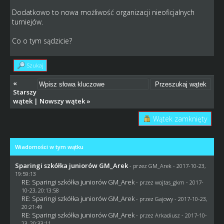
Dodatkowo to nowa możliwość organizacji nieoficjalnych
turniejów.
Co o tym sądzicie?
Szukaj
«
Starszy
wątek
|
Nowszy wątek
»
Wątek zamknięty
Wiadomości w tym wątku
Sparingi szkółka juniorów GM_Arek
- przez
GM_Arek
- 2017-10-23,
19:59:13
RE: Sparingi szkółka juniorów GM_Arek
- przez
wojtas_gkm
- 2017-
10-23, 20:13:58
RE: Sparingi szkółka juniorów GM_Arek
- przez
Gajowy
- 2017-10-23,
20:21:49
RE: Sparingi szkółka juniorów GM_Arek
- przez
Arkadiusz
- 2017-10-
23, 20:33:11