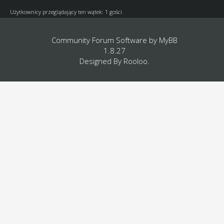
Użytkownicy przeglądający ten wątek: 1 gości
Community Forum Software by
MyBB
1.8.27
Designed By
Rooloo
.