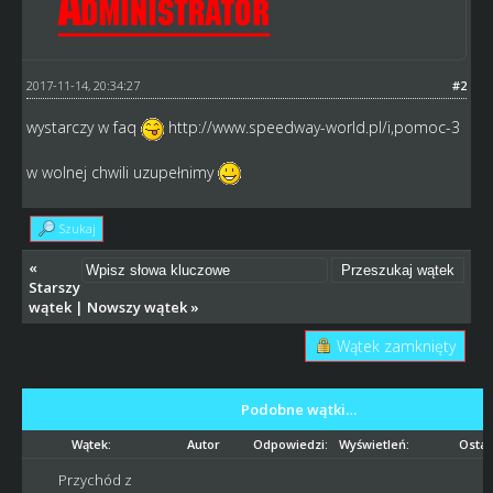
2017-11-14, 20:34:27
#2
wystarczy w faq
http://www.speedway-world.pl/i,pomoc-3
w wolnej chwili uzupełnimy
Szukaj
«
Starszy
wątek
|
Nowszy wątek
»
Wątek zamknięty
Podobne wątki…
Wątek:
Autor
Odpowiedzi:
Wyświetleń:
Ostat
Przychód z