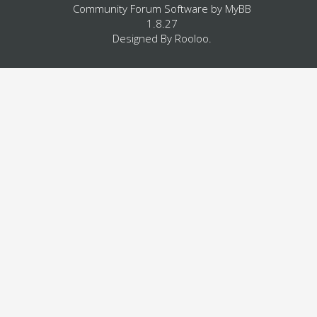
Community Forum Software by
MyBB
1.8.27
Designed By
Rooloo
.