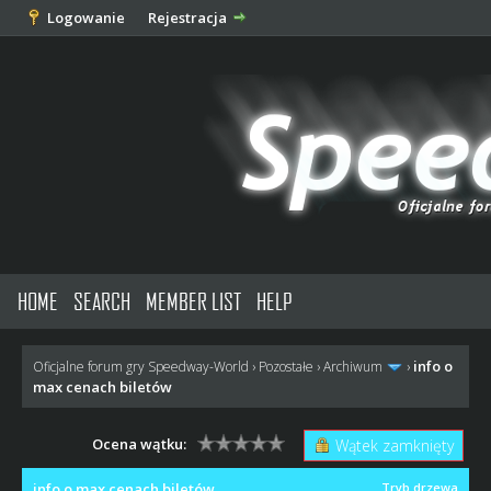
Logowanie
Rejestracja
HOME
SEARCH
MEMBER LIST
HELP
info o
Oficjalne forum gry Speedway-World
›
Pozostałe
›
Archiwum
›
max cenach biletów
Ocena wątku:
Wątek zamknięty
info o max cenach biletów
Tryb drzewa