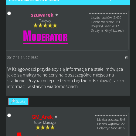
szuwarek
Liczba postów: 2,400
Tutejszy
Liczba wątków: 161
Dołączył: Mar 2012
Drużyna: Gryf Szczecin
2017-11-14, 07:45:39
#1
W Księgowości przydałaby się informacja na stałe, mówiąca
jakie są maksymalne ceny na poszczególne miejsca na
stadionie. Przynajmniej nie trzeba będzie odszukiwać takich
informacji w starych wiadomościach.
Szukaj
GM_Arek
Liczba postów: 546
Super Manager
Liczba wątków: 22
Dołączył: Nov 2016