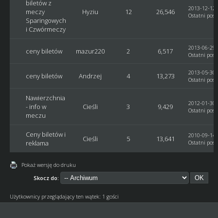
biletów z
2013-12-12,
meczy
Hyziu
12
26,546
Ostatni post
Sparingowych
i Czwórmeczy
2013-06-29,
ceny biletów
mazur220
2
6,517
Ostatni post
2013-05-30,
ceny biletów
Andrzej
4
13,273
Ostatni post
Nawierzchnia
2012-01-30,
- info w
Cieśli
3
9,429
Ostatni post
meczu
Ceny biletów i
2010-09-14,
Cieśli
5
13,641
reklama
Ostatni post
Pokaż wersję do druku
Skocz do:
Użytkownicy przeglądający ten wątek: 1 gości