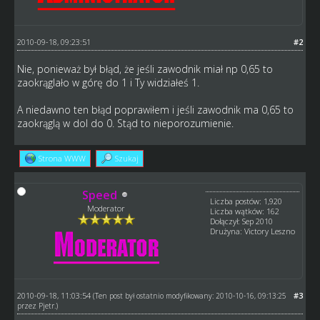
2010-09-18, 09:23:51
#2
Nie, ponieważ był błąd, że jeśli zawodnik miał np 0,65 to
zaokrąglało w górę do 1 i Ty widziałeś 1.
A niedawno ten błąd poprawiłem i jeśli zawodnik ma 0,65 to
zaokrąglą w dol do 0. Stąd to nieporozumienie.
Strona WWW
Szukaj
Speed
Liczba postów: 1,920
Moderator
Liczba wątków: 162
Dołączył: Sep 2010
Drużyna: Victory Leszno
2010-09-18, 11:03:54
#3
(Ten post był ostatnio modyfikowany: 2010-10-16, 09:13:25
przez
Pjetr
.)