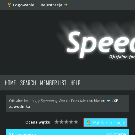
Logowanie
Rejestracja
HOME
SEARCH
MEMBER LIST
HELP
XP
Oficjalne forum gry Speedway-World
›
Pozostałe
›
Archiwum
›
zawodnika
Ocena wątku:
Wątek zamknięty
XP zawodnika
Tryb drzewa