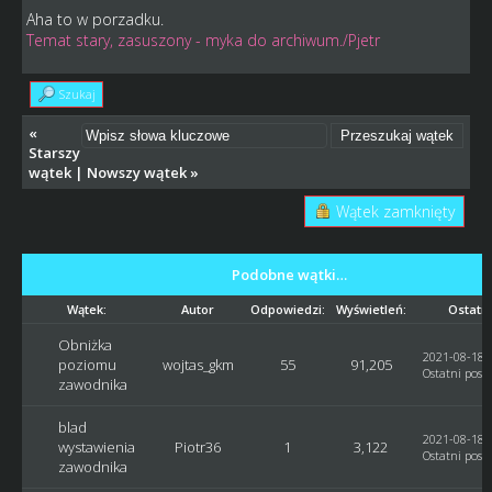
Aha to w porzadku.
Temat stary, zasuszony - myka do archiwum./Pjetr
Szukaj
«
Starszy
wątek
|
Nowszy wątek
»
Wątek zamknięty
Podobne wątki…
Wątek:
Autor
Odpowiedzi:
Wyświetleń:
Ostatni
Obniżka
2021-08-18, 
poziomu
wojtas_gkm
55
91,205
Ostatni post
zawodnika
blad
2021-08-18, 
wystawienia
Piotr36
1
3,122
Ostatni post
zawodnika