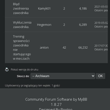
Błąd
2021-05-03, 
zwolnienia
Kamyk01
2
4,186
Ostatni post
zawodnika
Wykluczenia
2019-05-02, 
Hegemon
2
6,289
zawodnika.
Ostatni post
Trening
sprawności
zawodnika
2017-07-30, 
anton
42
66,232
nie
Ostatni post
startującego
w meczach
Pokaż wersję do druku
Skocz do:
Użytkownicy przeglądający ten wątek: 1 gości
Community Forum Software by
MyBB
1.8.27
Designed By
Rooloo
.