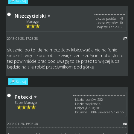
Szukaj
Niszczycielski
Liczba postów: 148
Manager
Liczba wątków: 10
Dołączył: Feb 2012
2018-01-28, 17:23:38
#7
słusznie, po to idę na mecz żeby kibicować a nie na fonie
siedzieć, więc skoro robicie zwiększenie zużycie motocykli to
też powinniście brać pod uwagę to że przez to więcej ludzi
będzie na siłę robić przeciwnikom pod górkę
Szukaj
Petecki
Liczba postów: 282
Super Manager
Liczba wątków: 4
Dołączył: Aug 2016
Drużyna: TKKF Siekacze Gniezno
2018-01-28, 19:03:48
#8