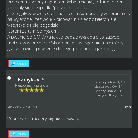
problemu z zadnym graczem żeby zmienić godzine meczu
zdarzaly się przypadki "po zlosci"ale coz.....
Ja z reguly zawsze jestem na meczu Apatora czy w Toruniu czy
na wyjeździe i tez wole kibicować niż sledzic telefon ale
wszystko da się pogodzić.
Jestem za tym pomysłem.
A pytanie do GM_Arka jak to będzie wygladalo to zużycie
motorow w pucharze?skoro on jest w tygodniu a niektórzy
gracze rownie poważnie do tego podchodzą jak do ligi.
Szukaj
kamykov
Liczba postów: 1,709
Niepoprawny patriota
Liczba wątków: 54
Dołączył: Jan 2011
Drużyna: Krzyżacy R3
2018-01-29, 14:01:15
#10
W pucharze motory się nie zużywają.
Szukaj