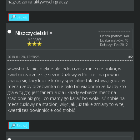
nagradzania aktywnych graczy.
Szukaj
Niszczycielski
Liczba postów: 148
Manager
Liczba wątków: 10
Dołączył: Feb 2012
2018-01-28, 12:58:26
#2
wszystko fajnie, piękne ale jedna rzecz mnie nie pokoi, w
kwietniu zacznie się sezon żużlowy w Polsce i na pewno
znajdą się tacy ludzie którzy specjalnie tak ustawią godziny
meczu żeby przeciwnika nie było bo wiadomo że każdy kto
gra w tą grę jest fanem żużla i każdy wybierze mecz na
stadionie niż grę i co mamy go karać bo wolał iść sobie na
mecz żużlowy na stadion, więc jak już takie zmiany to w tej
kwestii też powinniście coś zrobić
Szukaj