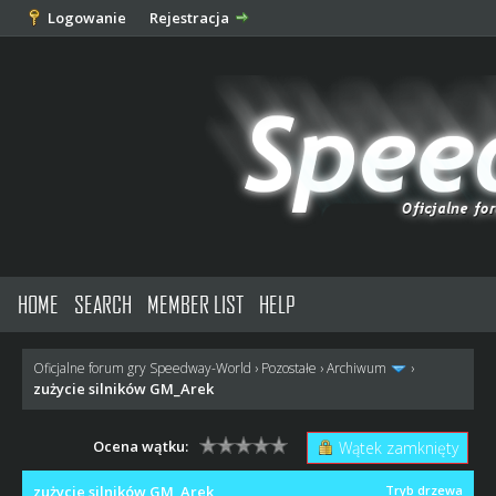
Logowanie
Rejestracja
HOME
SEARCH
MEMBER LIST
HELP
Oficjalne forum gry Speedway-World
›
Pozostałe
›
Archiwum
›
zużycie silników GM_Arek
Ocena wątku:
Wątek zamknięty
zużycie silników GM_Arek
Tryb drzewa