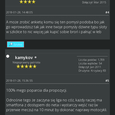
Dołączył: Mar 2015
2018-01-28, 14:48:05
#4
A może zrobić ankietę komu się ten pomysł podoba bo jak
go wprowadzisz tak jak inne twoje pomysły dziwne typu sloty
w szkółce to nic więcej jak kupić sobie broń i palnąć w łeb
Szukaj
kamykov
Liczba postów: 1,709
Niepoprawny patriota
Liczba wątków: 54
Dołączył: Jan 2011
Drużyna: Krzyżacy R3
2018-01-28, 15:36:55
#5
100% mego poparcia dla propozycji.
Odnośnie tego że zaczyna się liga no cóż, każdy raczej ma
smartfona z dostępem do neta i wystarczy wejść raz (w
przerwie meczu) na 10 minut by dokonać naprawy motocykli.