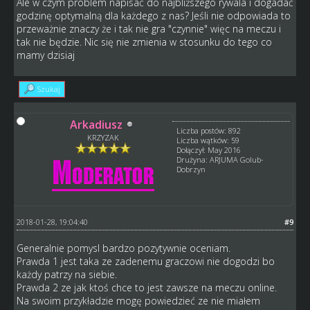
Ale w czym problem napisać do najbliższego rywala i dogadać
godzinę optymalną dla każdego z nas? Jeśli nie odpowiada to
przeważnie znaczy że i tak nie gra "czynnie" więc na meczu i
tak nie będzie. Nic się nie zmienia w stosunku do tego co
mamy dzisiaj
Szukaj
Arkadiusz
Liczba postów: 892
KRZYZAK
Liczba wątków: 59
Dołączył: May 2016
Drużyna: ARJUMA Golub-
Dobrzyn
2018-01-28, 19:04:40
#9
Generalnie pomysl bardzo pozytywnie oceniam.
Prawda 1 jest taka ze zadenemu graczowi nie dogodzi bo
każdy patrzy na siebie.
Prawda 2 ze jak ktoś chce to jest zawsze na meczu online.
Na swoim przykładzie mogę powiedzieć ze nie miałem