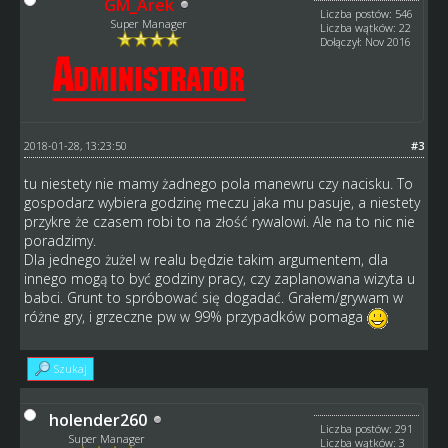
GM_Arek
Liczba postów: 546
Super Manager
Liczba wątków: 22
Dołączył: Nov 2016
2018-01-28, 13:23:50
#3
tu niestety nie mamy żadnego pola manewru czy nacisku. To
gospodarz wybiera godzinę meczu jaka mu pasuje, a niestety
przykre że czasem robi to na złość rywalowi. Ale na to nic nie
poradzimy.
Dla jednego żużel w realu będzie takim argumentem, dla
innego mogą to być godziny pracy, czy zaplanowana wizyta u
babci. Grunt to spróbować się dogadać. Grałem/grywam w
różne gry, i grzeczne pw w 99% przypadków pomaga
Szukaj
holender260
Liczba postów: 291
Super Manager
Liczba wątków: 3