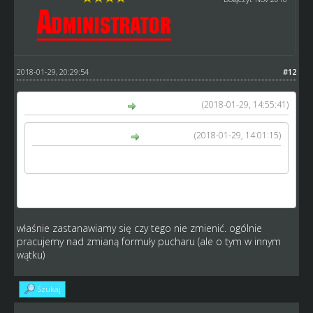
2018-01-29, 20:29:54
#12
(2018-01-29, 14:55:41)
Arkadiusz napisał(a):
(2018-01-29, 14:01:15)
kamykov napisał(a):
W pucharze motory się nie zużywają.
No fakt hehe dzieki kamykov
właśnie zastanawiamy się czy tego nie zmienić. ogólnie
pracujemy nad zmianą formuły pucharu (ale o tym w innym
wątku)
Szukaj