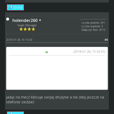
Szukaj
holender260
Liczba postów: 291
Super Manager
Liczba wątków: 3
Dołączył: Mar 2015
2018-01-28, 16:15:53
#6
(2018-01-28, 15:36:55)
kamykov napisał(a):
100% mego poparcia dla propozycji.
Odnośnie tego że zaczyna się liga no cóż, każdy raczej ma
smartfona z dostępem do neta i wystarczy wejść raz (w
przerwie meczu) na 10 minut by dokonać naprawy
motocykli.
jadąc na mecz kibicuje swojej drużynie a nie żeby jeszcze na
telefonie siedzieć