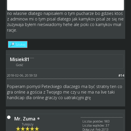
wątku)
no wlasnie dlatego napisałem o tym pucharze bo gdzies ktoś
z adminow mi o tym pisal dlatego jak kamykov pisal ze się nie
zuzywaja byłem nieświadomy hehe ale poki co kamykov miał
racje.
Szukaj
Misiek81
Gość
2018-02-06, 20:59:53
#14
Popieram pomysł Peteckiego dlaczego ma być stratny ten co
gra online a gościa z Twojego me czy u nie ma na live taki
handicap dla online graczy co uatrakcyjni grę
Mr. Zuma
Liczba postów: 983
Tutejszy
Liczba wątków: 37
Dołączył: Feb 2013