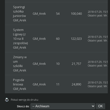
Sparingi
szkółka
2018-07-29, 15:58
GM_Arek
54
100,040
juniorów
Ostatni post
:
Mr. 
GM_Arek
System
Ligowy (z
2018-07-29, 15:55
10 na 8
GM_Arek
60
122,023
Ostatni post
:
Mr. 
zespołów)
GM_Arek
Zmiany w
um
2018-07-29, 15:53
GM_Arek
10
21,757
szkółki
Ostatni post
:
Mr. 
GM_Arek
Pogoda
2018-07-29, 15:52
liniowa
GM_Arek
11
24,890
Ostatni post
:
Mr. 
GM_Arek
Pokaż wersję do druku
Skocz do: