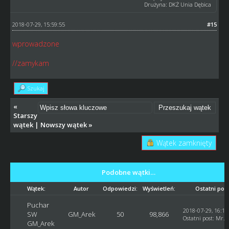
Drużyna: DKŻ Unia Dębica
2018-07-29, 15:59:55
#15
wprowadzone
//zamykam
Szukaj
«
Starszy
wątek
|
Nowszy wątek
»
Wątek zamknięty
Podobne wątki…
Wątek:
Autor
Odpowiedzi:
Wyświetleń:
Ostatni pos
Puchar
2018-07-29, 16:10
SW
GM_Arek
50
98,866
Ostatni post
:
Mr. 
GM_Arek