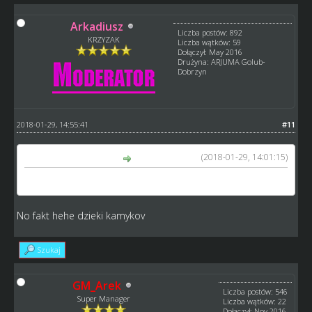
Arkadiusz
Liczba postów: 892
KRZYZAK
Liczba wątków: 59
Dołączył: May 2016
Drużyna: ARJUMA Golub-
Dobrzyn
2018-01-29, 14:55:41
#11
(2018-01-29, 14:01:15)
kamykov napisał(a):
W pucharze motory się nie zużywają.
No fakt hehe dzieki kamykov
Szukaj
GM_Arek
Liczba postów: 546
Super Manager
Liczba wątków: 22
Dołączył: Nov 2016