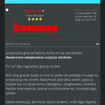
GM_Arek
Liczba postów: 546
Super Manager
Liczba wątków: 22
Dołączył: Nov 2016
2018-01-27, 23:32:04
#1
propozycja gracza Petecki, która mi się spodobała:
dwukrotne zwiększenie zużycia silników
.
Po co? Aby nagradzać graczy on-line.
Jeśli obaj gracze będą on-line to jeden do jednego niczego ta
propozycja nie zmieni. Natomiast jeśli tylko jeden z graczy
będzie live, to dzięki temu zabiegowi i żonglowaniu silnikami,
będzie miał większe szanse na pokonanie np. mocniejszego
rywala.
żadna rewolucja, ale może sporo zmienić, a do tego dążymy -