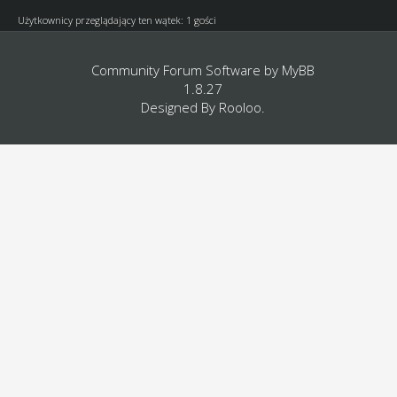
Użytkownicy przeglądający ten wątek: 1 gości
Community Forum Software by
MyBB
1.8.27
Designed By
Rooloo
.