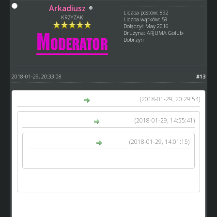
Arkadiusz
Liczba postów: 892
KRZYZAK
Liczba wątków: 59
Dołączył: May 2016
Drużyna: ARJUMA Golub-
Dobrzyn
2018-01-29, 20:33:08
#13
(2018-01-29, 20:29:54)
GM_Arek napisał(a):
(2018-01-29, 14:55:41)
Arkadiusz napisał(a):
(2018-01-29, 14:01:15)
kamykov napisał(a):
W pucharze motory się nie zużywają.
No fakt hehe dzieki kamykov
właśnie zastanawiamy się czy tego nie zmienić. ogólnie
pracujemy nad zmianą formuły pucharu (ale o tym w innym