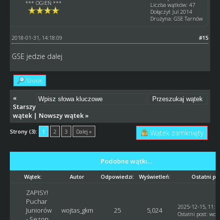
*** OGIEŃ ***
Liczba wątków: 47
Dołączył: Jul 2014
Drużyna: GSE Tarnów
2018-01-31, 14:18:09
#15
GSE jedzie dalej
Szukaj
«
Starszy
wątek
|
Nowszy wątek
»
Strony (3):
1
2
3
Dalej »
Wątek zamknięty
Podobne wątki…
Wątek:
Autor
Odpowiedzi:
Wyświetleń:
Ostatni po
ZAPISY!
Puchar
2025-12-15, 11:1
Juniorów
wojtas_gkm
25
5,024
Ostatni post
:
woj
- Sezon