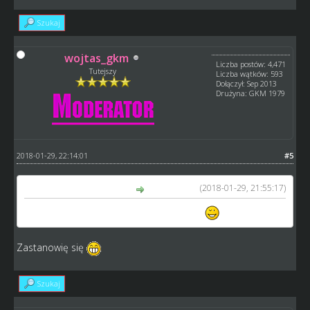
Szukaj
wojtas_gkm
Liczba postów: 4,471
Tutejszy
Liczba wątków: 593
Dołączył: Sep 2013
Drużyna: GKM 1979
2018-01-29, 22:14:01
#5
(2018-01-29, 21:55:17)
ADM_Henrik napisał(a):
GRYFY Bydgoszcz jadą dalej jeśli można
Zastanowię się
Szukaj