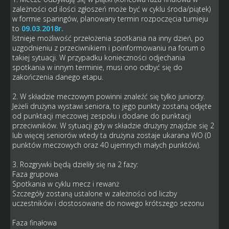
zależności od ilości zgłoszeń może być w cyklu środa/piątek)
w formie sparingów, planowany termin rozpoczęcia turnieju
to
09.03.2018r.
Istnieje możliwość przełożenia spotkania na inny dzień, po
uzgodnieniu z przeciwnikiem i poinformowaniu na forum o
takiej sytuacji. W przypadku konieczności odjechania
spotkania w innym terminie, musi ono odbyć się do
zakończenia danego etapu.
2. W składzie meczowym powinni znaleźć się tylko juniorzy.
Jeżeli drużyna wystawi seniora, to jego punkty zostaną odjęte
od punktacji meczowej zespołu i dodane do punktacji
przeciwników. W sytuacji gdy w składzie drużyny znajdzie się 2
lub więcej seniorów wtedy ta drużyna zostaje ukarana WO (0
punktów meczowych oraz 40 ujemnych małych punktów).
3. Rozgrywki będą dzieliły się na 2 fazy:
Faza grupowa
Spotkania w cyklu mecz i rewanż
Szczegóły zostaną ustalone w zależności od liczby
uczestników i dostosowane do nowego krótszego sezonu
Faza finałowa