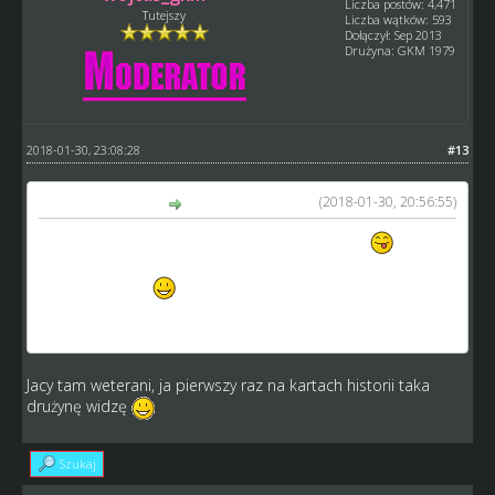
Liczba postów: 4,471
Tutejszy
Liczba wątków: 593
Dołączył: Sep 2013
Drużyna: GKM 1979
2018-01-30, 23:08:28
#13
(2018-01-30, 20:56:55)
Hyziu napisał(a):
A Amatorzy dlaczego jeszcze nie na zielono ??
Weteranów o zdanie się już nie powinno pytać tylko od
razu zaznaczać
To żeby się formalności stało się za dość.
AMATORZY Gniezno jadą dalej.
Jacy tam weterani, ja pierwszy raz na kartach historii taka
drużynę widzę
Szukaj