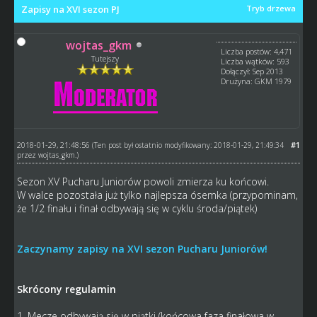
Zapisy na XVI sezon PJ
Tryb drzewa
wojtas_gkm
Liczba postów: 4,471
Tutejszy
Liczba wątków: 593
Dołączył: Sep 2013
Drużyna: GKM 1979
2018-01-29, 21:48:56
#1
(Ten post był ostatnio modyfikowany: 2018-01-29, 21:49:34
przez
wojtas_gkm
.)
Sezon XV Pucharu Juniorów powoli zmierza ku końcowi.
W walce pozostała już tylko najlepsza ósemka (przypominam,
że 1/2 finału i finał odbywają się w cyklu środa/piątek)
Zaczynamy zapisy na XVI sezon Pucharu Juniorów!
Skrócony regulamin
1. Mecze odbywają się w piątki (końcowa faza finałowa w