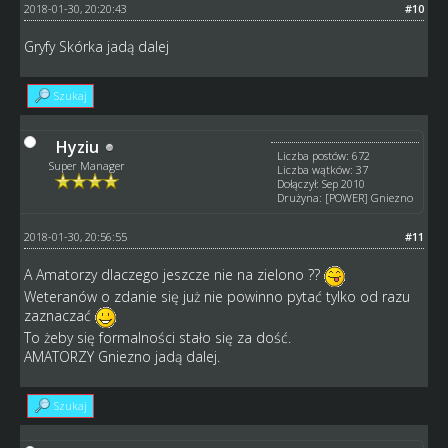
2018-01-30, 20:20:43
#10
Gryfy Skórka jadą dalej
Szukaj
Hyziu
Liczba postów: 672
Super Manager
Liczba wątków: 37
Dołączył: Sep 2010
Drużyna: [POWER] Gniezno
2018-01-30, 20:56:55
#11
A Amatorzy dlaczego jeszcze nie na zielono ??
Weteranów o zdanie się już nie powinno pytać tylko od razu
zaznaczać
To żeby się formalności stało się za dość.
AMATORZY Gniezno jadą dalej.
Szukaj