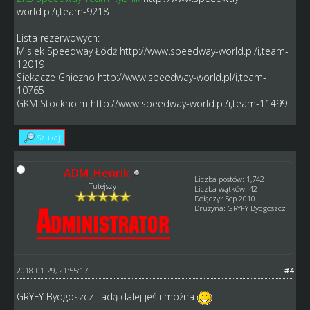
world.pl/i,team-9218
Lista rezerwowych:
Misiek Speedway Łódź
http://www.speedway-world.pl/i,team-
12019
Siekacze Gniezno
http://www.speedway-world.pl/i,team-
10765
GKM Stockholm
http://www.speedway-world.pl/i,team-11499
Szukaj
ADM_Henrik
Liczba postów: 1,742
Tutejszy
Liczba wątków: 42
Dołączył: Sep 2010
Drużyna: GRYFY Bydgoszcz
2018-01-29, 21:55:17
#4
GRYFY Bydgoszcz jadą dalej jeśli można