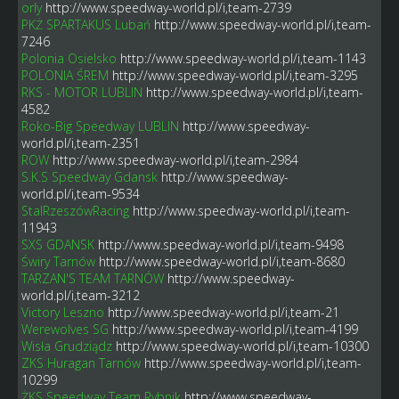
orly
http://www.speedway-world.pl/i,team-2739
PKŻ SPARTAKUS Lubań
http://www.speedway-world.pl/i,team-
7246
Polonia Osielsko
http://www.speedway-world.pl/i,team-1143
POLONIA ŚREM
http://www.speedway-world.pl/i,team-3295
RKS - MOTOR LUBLIN
http://www.speedway-world.pl/i,team-
4582
Roko-Big Speedway LUBLIN
http://www.speedway-
world.pl/i,team-2351
ROW
http://www.speedway-world.pl/i,team-2984
S.K.S Speedway Gdansk
http://www.speedway-
world.pl/i,team-9534
StalRzeszówRacing
http://www.speedway-world.pl/i,team-
11943
SXS GDANSK
http://www.speedway-world.pl/i,team-9498
Świry Tarnów
http://www.speedway-world.pl/i,team-8680
TARZAN'S TEAM TARNÓW
http://www.speedway-
world.pl/i,team-3212
Victory Leszno
http://www.speedway-world.pl/i,team-21
Werewolves SG
http://www.speedway-world.pl/i,team-4199
Wisła Grudziądz
http://www.speedway-world.pl/i,team-10300
ZKS Huragan Tarnów
http://www.speedway-world.pl/i,team-
10299
ŻKS Speedway Team Rybnik
http://www.speedway-