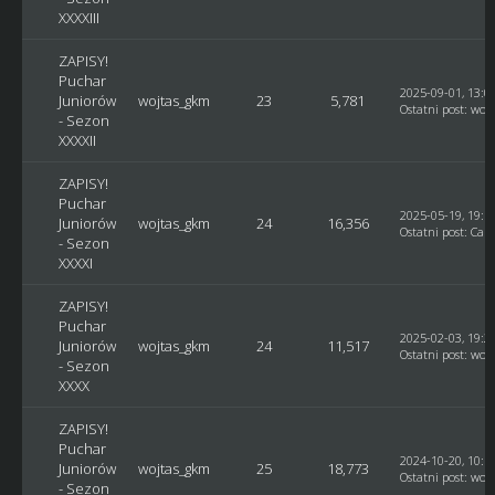
XXXXIII
ZAPISY!
Puchar
2025-09-01, 13:0
Juniorów
wojtas_gkm
23
5,781
Ostatni post
:
woj
- Sezon
XXXXII
ZAPISY!
Puchar
2025-05-19, 19:5
Juniorów
wojtas_gkm
24
16,356
Ostatni post
:
Car
- Sezon
XXXXI
ZAPISY!
Puchar
2025-02-03, 19:2
Juniorów
wojtas_gkm
24
11,517
Ostatni post
:
woj
- Sezon
XXXX
ZAPISY!
Puchar
2024-10-20, 10:1
Juniorów
wojtas_gkm
25
18,773
Ostatni post
:
woj
- Sezon