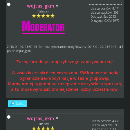
wojtas_gkm
Liczba postów: 4,471
Tutejszy
Liczba wątków: 593
Dołączył: Sep 2013
Drużyna: GKM 1979
2018-01-29, 21:51:44
#2
(Ten post był ostatnio modyfikowany: 2018-01-29, 21:52:47
przez
wojtas_gkm
.)
Zachęcam do jak najszybszego zapisywania się!
W związku ze skróceniem sezonu SW konieczne będą
ograniczenia/modyfikacje w fazie grupowej.
Mamy mniej tygodni na rozegranie wszystkich spotkań,
a to może wymusiĆ zmniejszenie liczby uczestników.
Szukaj
wojtas_gkm
Liczba postów: 4,471
Tutejszy
Liczba wątków: 593
Dołączył: Sep 2013