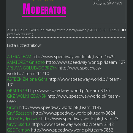
Drużyna: GKM 1979
2018-01-29, 21:54:07
#3
(Ten post był ostatnio modyfikowany: 2018-02-18, 19:22:21
przez
wojtas_gkm
.)
Lista uczestników:
A.TERA TEAM
http://www.speedway-world.pl/i,team-1679
AMATORZY Gniezno
http://www.speedway-world.pl/i,team-127
ARJUMA GOLUB-DOBRZYN
http://www.speedway-
world.pl/i,team-11710
ASTECK Zielona Góra
http://www.speedway-world.pl/i,team-
131
GKM 1979
http://www.speedway-world.pl/i,team-8435
GKZ WOLNI GDANSK
http://www.speedway-world.pl/i,team-
9653
Grom
http://www.speedway-world.pl/i,team-4195
Gryf Szczecin
http://www.speedway-world.pl/i,team-3624
GRYFY Bydgoszcz
http://www.speedway-world.pl/i,team-73
Gryfy Skórka
http://www.speedway-world.pl/i,team-2142
GSE Tarnów
http://www.speedway-world.pl/i,team-9852