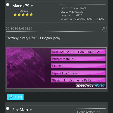
Marek79
Liczba postów: 1,629
Tutejszy
Liczba wątków: 39
Dołączył: Jul 2012
Drużyna: TARZAN'S TEAM TARNOW
2018-01-31, 09:33:34
#14
Tarzany, Świry i ZKS Huragan jadą!
Szukaj
FireMan
Liczba postów: 706