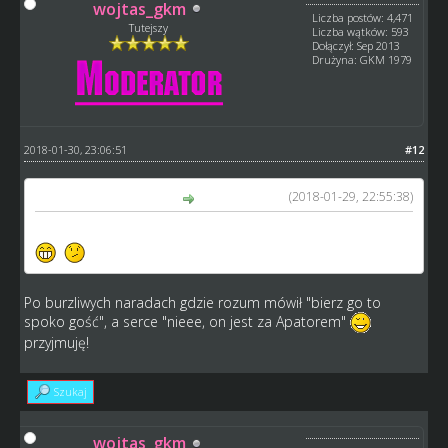
wojtas_gkm
Liczba postów: 4,471
Tutejszy
Liczba wątków: 593
Dołączył: Sep 2013
Drużyna: GKM 1979
2018-01-30, 23:06:51
#12
(2018-01-29, 22:55:38)
Arkadiusz napisał(a):
ARJUMA Golub-Dobrzyń pojedzie dalej jeśli nas przyjmą
Po burzliwych naradach gdzie rozum mówił "bierz go to
spoko gość", a serce "nieee, on jest za Apatorem"
przyjmuję!
Szukaj
wojtas_gkm