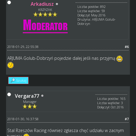
Arkadiusz
Liczba postów: 892
KRZYZAK
Liczba wątków: 59
Dołączył: May 2016
Drużyna: ARJUMA Golub-
Dobrzyn
2018-01-29, 22:55:38
#6
ARJUMA Golub-Dobrzyń pojedzie dalej jeśli nas przyjmą
Szukaj
Vergara77
Liczba postów: 165
Manager
Liczba wątków: 3
Dołączył: Oct 2016
2018-01-30, 16:37:58
#7
Stal Rzeszów Racing również zgłasza chęć udziału w zacnym