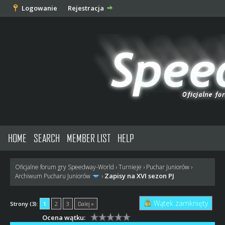
Logowanie
Rejestracja
HOME
SEARCH
MEMBER LIST
HELP
Oficjalne forum gry Speedway-World
›
Turnieje
›
Puchar Juniorów
›
Zapisy na XVI sezon PJ
Archiwum Pucharu Juniorów
›
Wątek zamknięty
Strony (3):
1
2
3
Dalej »
Ocena wątku: