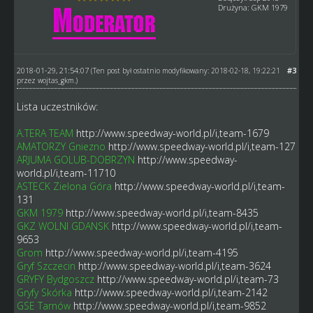
Drużyna: GKM 1979
2018-01-29, 21:54:07
#3
(Ten post był ostatnio modyfikowany: 2018-02-18, 19:22:21
przez
wojtas_gkm
.)
Lista uczestników:
A.TERA TEAM
http://www.speedway-world.pl/i,team-1679
AMATORZY Gniezno
http://www.speedway-world.pl/i,team-127
ARJUMA GOLUB-DOBRZYN
http://www.speedway-
world.pl/i,team-11710
ASTECK Zielona Góra
http://www.speedway-world.pl/i,team-
131
GKM 1979
http://www.speedway-world.pl/i,team-8435
GKZ WOLNI GDANSK
http://www.speedway-world.pl/i,team-
9653
Grom
http://www.speedway-world.pl/i,team-4195
Gryf Szczecin
http://www.speedway-world.pl/i,team-3624
GRYFY Bydgoszcz
http://www.speedway-world.pl/i,team-73
Gryfy Skórka
http://www.speedway-world.pl/i,team-2142
GSE Tarnów
http://www.speedway-world.pl/i,team-9852