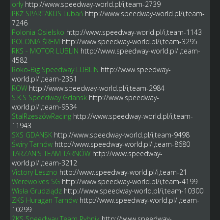
orly
http://www.speedway-world.pl/i,team-2739
PKŻ SPARTAKUS Lubań
http://www.speedway-world.pl/i,team-
7246
Polonia Osielsko
http://www.speedway-world.pl/i,team-1143
POLONIA ŚREM
http://www.speedway-world.pl/i,team-3295
RKS - MOTOR LUBLIN
http://www.speedway-world.pl/i,team-
4582
Roko-Big Speedway LUBLIN
http://www.speedway-
world.pl/i,team-2351
ROW
http://www.speedway-world.pl/i,team-2984
S.K.S Speedway Gdansk
http://www.speedway-
world.pl/i,team-9534
StalRzeszówRacing
http://www.speedway-world.pl/i,team-
11943
SXS GDANSK
http://www.speedway-world.pl/i,team-9498
Świry Tarnów
http://www.speedway-world.pl/i,team-8680
TARZAN'S TEAM TARNÓW
http://www.speedway-
world.pl/i,team-3212
Victory Leszno
http://www.speedway-world.pl/i,team-21
Werewolves SG
http://www.speedway-world.pl/i,team-4199
Wisła Grudziądz
http://www.speedway-world.pl/i,team-10300
ZKS Huragan Tarnów
http://www.speedway-world.pl/i,team-
10299
ŻKS Speedway Team Rybnik
http://www.speedway-