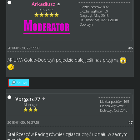
Arkadiusz
Liczba postów: 892
KRZYZAK
Liczba wątków: 59
Dołączył: May 2016
Drużyna: ARJUMA Golub-
Dobrzyn
2018-01-29, 22:55:38
#6
ARJUMA Golub-Dobrzyń pojedzie dalej jeśli nas przyjmą
Szukaj
Vergara77
Liczba postów: 165
Manager
Liczba wątków: 3
Dołączył: Oct 2016
2018-01-30, 16:37:58
#7
Stal Rzeszów Racing również zgłasza chęć udziału w zacnym