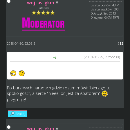
wojtas_gkm
Liczba postów: 4,471
Tutejszy
Liczba wątków: 593
Dołączył: Sep 2013
Drużyna: GKM 1979
2018-01-30, 23:06:51
#12
(2018-01-29, 22:55:38)
Arkadiusz napisał(a):
ARJUMA Golub-Dobrzyń pojedzie dalej jeśli nas przyjmą
Po burzliwych naradach gdzie rozum mówił "bierz go to
spoko gość", a serce "nieee, on jest za Apatorem"
przyjmuję!
Szukaj
wojtas_gkm