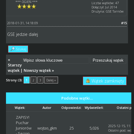
*** OGIEŃ ***
Liczba wątków: 47
Dołączył: Jul 2014
Drużyna: GSE Tarnów
2018-01-31, 14:18:09
#15
GSE jedzie dalej
Szukaj
«
Starszy
wątek
|
Nowszy wątek
»
Strony (3):
1
2
3
Dalej »
Wątek zamknięty
Podobne wątki…
Wątek:
Autor
Odpowiedzi:
Wyświetleń:
Ostatni po
ZAPISY!
Puchar
2025-12-15, 11:1
Juniorów
wojtas_gkm
25
5,026
Ostatni post
:
woj
- Sezon