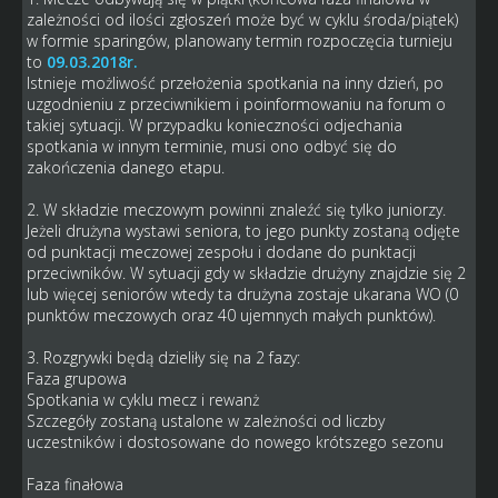
zależności od ilości zgłoszeń może być w cyklu środa/piątek)
w formie sparingów, planowany termin rozpoczęcia turnieju
to
09.03.2018r.
Istnieje możliwość przełożenia spotkania na inny dzień, po
uzgodnieniu z przeciwnikiem i poinformowaniu na forum o
takiej sytuacji. W przypadku konieczności odjechania
spotkania w innym terminie, musi ono odbyć się do
zakończenia danego etapu.
2. W składzie meczowym powinni znaleźć się tylko juniorzy.
Jeżeli drużyna wystawi seniora, to jego punkty zostaną odjęte
od punktacji meczowej zespołu i dodane do punktacji
przeciwników. W sytuacji gdy w składzie drużyny znajdzie się 2
lub więcej seniorów wtedy ta drużyna zostaje ukarana WO (0
punktów meczowych oraz 40 ujemnych małych punktów).
3. Rozgrywki będą dzieliły się na 2 fazy:
Faza grupowa
Spotkania w cyklu mecz i rewanż
Szczegóły zostaną ustalone w zależności od liczby
uczestników i dostosowane do nowego krótszego sezonu
Faza finałowa