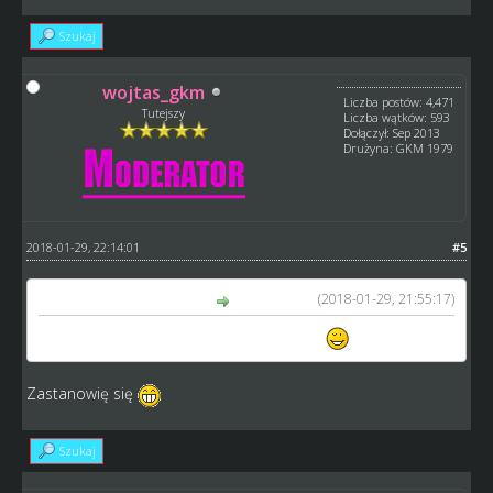
Szukaj
wojtas_gkm
Liczba postów: 4,471
Tutejszy
Liczba wątków: 593
Dołączył: Sep 2013
Drużyna: GKM 1979
2018-01-29, 22:14:01
#5
(2018-01-29, 21:55:17)
ADM_Henrik napisał(a):
GRYFY Bydgoszcz jadą dalej jeśli można
Zastanowię się
Szukaj