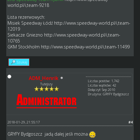
world.pl/i,team-9218
Lista rezerwowych:
Misiek Speedway Łódź
http://www.speedway-world.pl/i,team-
12019
Siekacze Gniezno
http://www.speedway-world.pl/i,team-
10765
GKM Stockholm
http://www.speedway-world.pl/i,team-11499
Szukaj
ADM_Henrik
Liczba postów: 1,742
Tutejszy
Liczba wątków: 42
Dołączył: Sep 2010
Drużyna: GRYFY Bydgoszcz
2018-01-29, 21:55:17
#4
GRYFY Bydgoszcz jadą dalej jeśli można