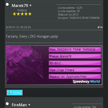
Marek79
Liczba postów: 1,629
Tutejszy
Liczba wątków: 39
Dołączył: Jul 2012
Drużyna: TARZAN'S TEAM TARNOW
2018-01-31, 09:33:34
#14
Tarzany, Świry i ZKS Huragan jadą!
Szukaj
FireMan
Liczba postów: 706