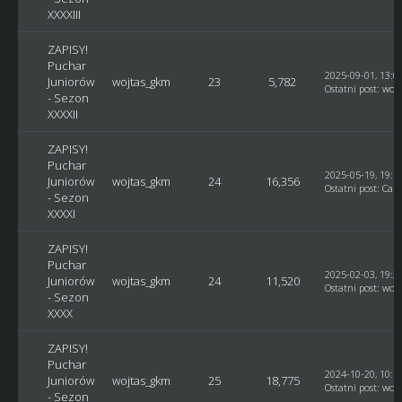
XXXXIII
ZAPISY!
Puchar
2025-09-01, 13:0
Juniorów
wojtas_gkm
23
5,782
Ostatni post
:
woj
- Sezon
XXXXII
ZAPISY!
Puchar
2025-05-19, 19:5
Juniorów
wojtas_gkm
24
16,356
Ostatni post
:
Car
- Sezon
XXXXI
ZAPISY!
Puchar
2025-02-03, 19:2
Juniorów
wojtas_gkm
24
11,520
Ostatni post
:
woj
- Sezon
XXXX
ZAPISY!
Puchar
2024-10-20, 10:1
Juniorów
wojtas_gkm
25
18,775
Ostatni post
:
woj
- Sezon