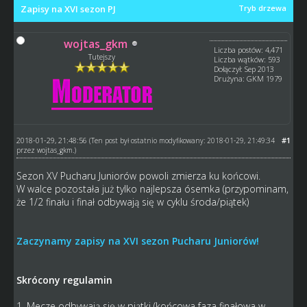
Zapisy na XVI sezon PJ
Tryb drzewa
wojtas_gkm
Liczba postów: 4,471
Tutejszy
Liczba wątków: 593
Dołączył: Sep 2013
Drużyna: GKM 1979
2018-01-29, 21:48:56
#1
(Ten post był ostatnio modyfikowany: 2018-01-29, 21:49:34
przez
wojtas_gkm
.)
Sezon XV Pucharu Juniorów powoli zmierza ku końcowi.
W walce pozostała już tylko najlepsza ósemka (przypominam,
że 1/2 finału i finał odbywają się w cyklu środa/piątek)
Zaczynamy zapisy na XVI sezon Pucharu Juniorów!
Skrócony regulamin
1. Mecze odbywają się w piątki (końcowa faza finałowa w