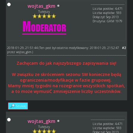
wojtas_gkm
Liczba postów: 4,471
Tutejszy
Liczba wątków: 593
Dołączył: Sep 2013
Drużyna: GKM 1979
2018-01-29, 21:51:44
#2
(Ten post był ostatnio modyfikowany: 2018-01-29, 21:52:47
przez
wojtas_gkm
.)
Zachęcam do jak najszybszego zapisywania się!
W związku ze skróceniem sezonu SW konieczne będą
ograniczenia/modyfikacje w fazie grupowej.
Mamy mniej tygodni na rozegranie wszystkich spotkań,
a to może wymusiĆ zmniejszenie liczby uczestników.
Szukaj
wojtas_gkm
Liczba postów: 4,471
Tutejszy
Liczba wątków: 593
Dołączył: Sep 2013