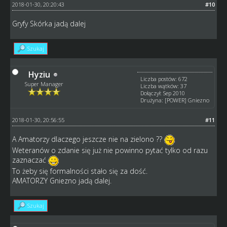
2018-01-30, 20:20:43
#10
Gryfy Skórka jadą dalej
Szukaj
Hyziu
Liczba postów: 672
Super Manager
Liczba wątków: 37
Dołączył: Sep 2010
Drużyna: [POWER] Gniezno
2018-01-30, 20:56:55
#11
A Amatorzy dlaczego jeszcze nie na zielono ??
Weteranów o zdanie się już nie powinno pytać tylko od razu
zaznaczać
To żeby się formalności stało się za dość.
AMATORZY Gniezno jadą dalej.
Szukaj