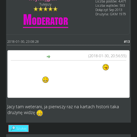
Liczba postów: 4,471
Tutejszy
Liczba wątków: 593
Dołączył: Sep 2013
Drużyna: GKM 1979
2018-01-30, 23:08:28
#13
(2018-01-30, 20:56:55)
Hyziu napisał(a):
A Amatorzy dlaczego jeszcze nie na zielono ??
Weteranów o zdanie się już nie powinno pytać tylko od
razu zaznaczać
To żeby się formalności stało się za dość.
AMATORZY Gniezno jadą dalej.
Jacy tam weterani, ja pierwszy raz na kartach historii taka
drużynę widzę
Szukaj