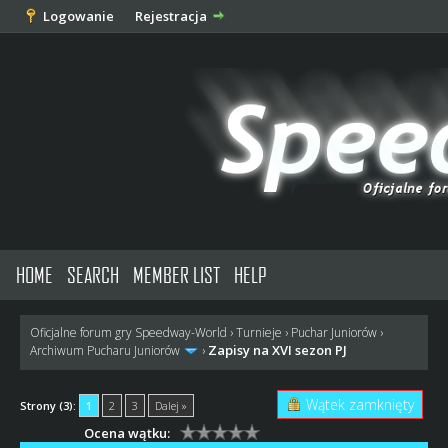
Logowanie
Rejestracja
HOME
SEARCH
MEMBER LIST
HELP
Oficjalne forum gry Speedway-World
›
Turnieje
›
Puchar Juniorów
›
Zapisy na XVI sezon PJ
Archiwum Pucharu Juniorów
›
Wątek zamknięty
Strony (3):
1
2
3
Dalej »
Ocena wątku: