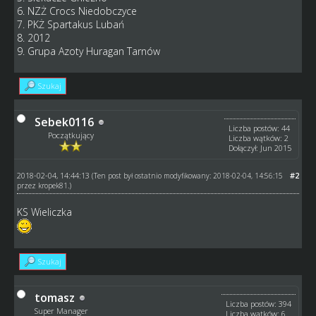
6. NZŻ Crocs Niedobczyce
7. PKŻ Spartakus Lubań
8. 2012
9. Grupa Azoty Huragan Tarnów
Szukaj
Sebek0116
Liczba postów: 44
Początkujący
Liczba wątków: 2
Dołączył: Jun 2015
2018-02-04, 14:44:13
#2
(Ten post był ostatnio modyfikowany: 2018-02-04, 14:56:15
przez
kropek81
.)
KS Wieliczka
Szukaj
tomasz
Liczba postów: 394
Super Manager
Liczba wątków: 6