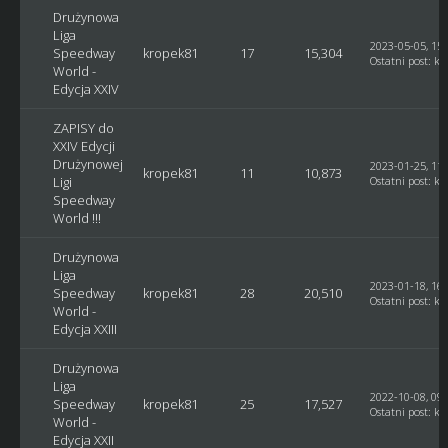
Drużynowa
Liga
2023-05-05, 15:
Speedway
kropek81
17
15,304
Ostatni post
:
kr
World -
Edycja XXIV
ZAPISY do
XXIV Edycji
Drużynowej
2023-01-25, 11:
kropek81
11
10,873
Ligi
Ostatni post
:
kr
Speedway
World !!!
Drużynowa
Liga
2023-01-18, 16:
Speedway
kropek81
28
20,510
Ostatni post
:
kr
World -
Edycja XXIII
Drużynowa
Liga
2022-10-08, 09:
Speedway
kropek81
25
17,527
Ostatni post
:
kr
World -
Edycja XXII