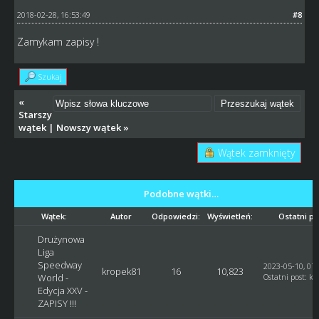
2018-02-28, 16:53:49
#8
Zamykam zapisy !
Szukaj
«
Starszy
wątek
|
Nowszy wątek
»
Wątek zamknięty
Podobne wątki…
Wątek:
Autor
Odpowiedzi:
Wyświetleń:
Ostatni po
Drużynowa
Liga
Speedway
2023-05-10, 07:
kropek81
16
10,823
World -
Ostatni post
:
kr
Edycja XXV -
ZAPISY !!!