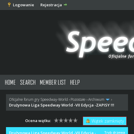
Logowanie
Rejestracja
HOME
SEARCH
MEMBER LIST
HELP
Oficjalne forum gry Speedway-World
›
Pozostałe
›
Archiwum
›
Drużynowa Liga Speedway World -VII Edycja -ZAPISY !!!
Ocena wątku:
Wątek zamknięty
Drużynowa Liga Speedway World -VII Edycja -
Tryb drzewa