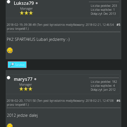
Luksza79
Liczba postów: 203
Manager
Liczba wątków: 1
Dołączył: Dec 2013
2018-02-19, 09:38:49
#5
(Ten post był ostatnio modyfikowany: 2018-02-21, 12:46:54
przez
kropek81
.)
PKŻ SPARTAKUS Lubań jedziemy :-)
Szukaj
marys77
Liczba postów: 182
Manager
Liczba wątków: 4
Dołączył: Jan 2012
2018-02-20, 17:01:50
#6
(Ten post był ostatnio modyfikowany: 2018-02-21, 12:47:08
przez
kropek81
.)
2012 jedzie dalej