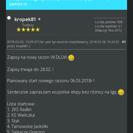
ZAPISY !!!
kropek81
Liczba postów: 908
Tutejszy
Liczba wątków: 61
Dołączył: Nov 2012
2018-02-02, 15:29:47
#1
(Ten post był ostatnio modyfikowany: 2018-02-28, 16:20:33
przez
kropek81
.)
Zapisy na nowy sezon VII DLSW
Zapisy trwaja do 28.02. !
Planowany start nowego sezonu 06.03.2018r !
Serdecznie zapraszam wszystkie ekipy bez różnicy na ligę
Lista startowa :
1. ŻKS Radlin
2. KS Wieliczka
3. Styk
4. Tarnowskie Jaskółki
5. Siekacze Gniezno