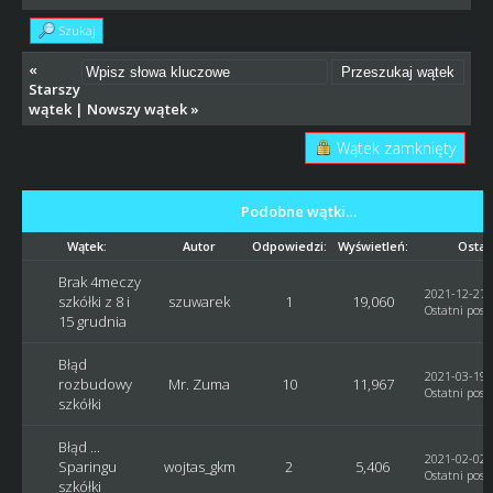
Szukaj
«
Starszy
wątek
|
Nowszy wątek
»
Wątek zamknięty
Podobne wątki…
Wątek:
Autor
Odpowiedzi:
Wyświetleń:
Ostat
Brak 4meczy
2021-12-27, 
szkółki z 8 i
szuwarek
1
19,060
Ostatni post
15 grudnia
Błąd
2021-03-19, 
rozbudowy
Mr. Zuma
10
11,967
Ostatni post
szkółki
Błąd ...
2021-02-02, 
Sparingu
wojtas_gkm
2
5,406
Ostatni post
szkółki