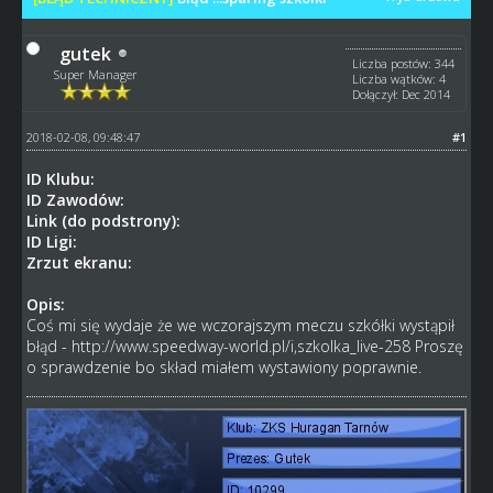
gutek
Liczba postów: 344
Super Manager
Liczba wątków: 4
Dołączył: Dec 2014
2018-02-08, 09:48:47
#1
ID Klubu:
ID Zawodów:
Link (do podstrony):
ID Ligi:
Zrzut ekranu:
Opis:
Coś mi się wydaje że we wczorajszym meczu szkółki wystąpił
błąd -
http://www.speedway-world.pl/i,szkolka_live-258
Proszę
o sprawdzenie bo skład miałem wystawiony poprawnie.