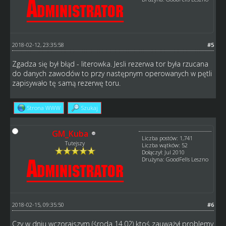
2018-02-12, 23:35:58
#5
Zgadza się był błąd - literowka. Jesli rezerwa tor była rzucana
do danych zawodów to przy następnym operowanych w pętli
zapisywało tę samą rezerwę toru.
Strona WWW
Szukaj
GM_Kuba
Liczba postów: 1,741
Tutejszy
Liczba wątków: 52
Dołączył: Jul 2010
Drużyna: GoodFells Leszno
2018-02-15, 09:35:50
#6
Czy w dniu wczorajszym (środa 14.02) ktoś zauważył problemy