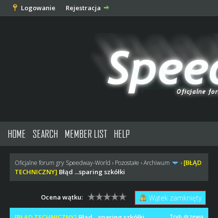
Logowanie
Rejestracja
HOME
SEARCH
MEMBER LIST
HELP
[BŁĄD
Oficjalne forum gry Speedway-World
›
Pozostałe
›
Archiwum
›
TECHNICZNY]
Błąd ...sparing szkółki
Ocena wątku:
Wątek zamknięty
[BŁĄD TECHNICZNY]
Błąd ...sparing szkółki
Tryb drzewa