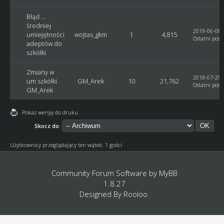
Błąd ...
średniej
2019-06-08, 
umiejętności
wojtas_gkm
1
4,815
Ostatni post
adeptów do
szkółki
Zmiany w
2018-07-29, 
um szkółki
GM_Arek
10
21,762
Ostatni post
GM_Arek
Pokaż wersję do druku
Skocz do:
Użytkownicy przeglądający ten wątek: 1 gości
Community Forum Software by
MyBB
1.8.27
Designed By
Rooloo
.