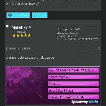
o których była mowa?
Strona WWW
Szukaj
Marek79
Liczba postów: 1,629
Tutejszy
Liczba wątków: 39
Dołączył: Jul 2012
Drużyna: TARZAN'S TEAM TARNOW
2018-02-15, 15:38:53
#7
U mnie było wszystko jak trzeba.