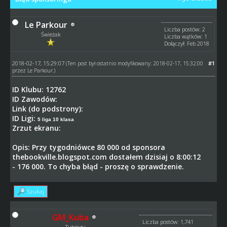
Le Parkour
Liczba postów: 2
Świeżak
Liczba wątków: 1
Dołączył: Feb 2018
2018-02-17, 15:29:07
#1
(Ten post był ostatnio modyfikowany: 2018-02-17, 15:32:00
przez
Le Parkour
.)
ID Klubu: 12762
ID Zawodów:
Link (do podstrony):
ID Ligi:
5 liga 10 klasa
Zrzut ekranu:
Opis: Przy tygodniówce 80 000 od sponsora
thebookville.blogspot.com dostałem dzisiaj o 8:00:12
- 176 000. To chyba błąd - proszę o sprawdzenie.
Szukaj
GM_Kuba
Liczba postów: 1,741
Tutejszy