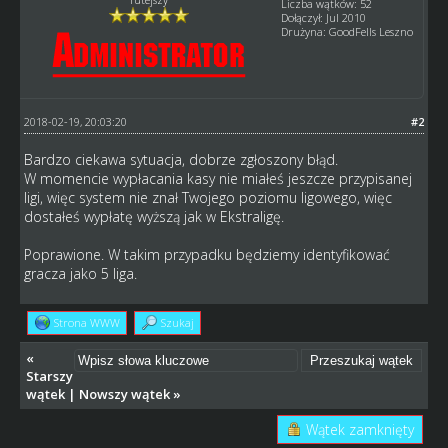
Liczba wątków: 52
Dołączył: Jul 2010
Drużyna: GoodFells Leszno
2018-02-19, 20:03:20
#2
Bardzo ciekawa sytuacja, dobrze zgłoszony błąd.
W momencie wypłacania kasy nie miałeś jeszcze przypisanej
ligi, więc system nie znał Twojego poziomu ligowego, więc
dostałeś wypłatę wyższą jak w Ekstraligę.
Poprawione. W takim przypadku będziemy identyfikować
gracza jako 5 liga.
Strona WWW
Szukaj
«
Starszy
wątek
|
Nowszy wątek
»
Wątek zamknięty