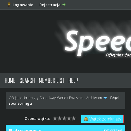
Logowanie
Rejestracja
HOME
SEARCH
MEMBER LIST
HELP
Błąd
Oficjalne forum gry Speedway-World
›
Pozostałe
›
Archiwum
›
sponsoringu
Ocena wątku:
Wątek zamknięty
Błąd sponsoringu
Tryb drzewa