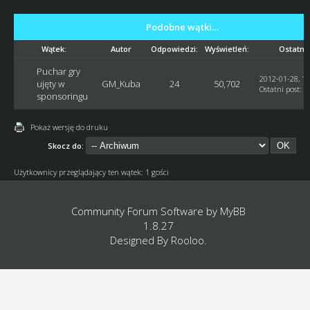
Podobne wątki…
Wątek:
Autor
Odpowiedzi:
Wyświetleń:
Ostatni 
Puchar gry
2012-01-28, 19
ujęty w
GM_Kuba
24
50,702
Ostatni post
:
l
sponsoringu
Pokaż wersję do druku
Skocz do:
Użytkownicy przeglądający ten wątek: 1 gości
Community Forum Software by
MyBB
1.8.27
Designed By
Rooloo
.