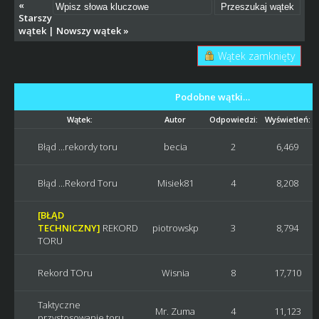
«
Starszy
wątek
|
Nowszy wątek
»
Wątek zamknięty
Podobne wątki…
Wątek:
Autor
Odpowiedzi:
Wyświetleń:
Błąd ...rekordy toru
becia
2
6,469
Błąd ...Rekord Toru
Misiek81
4
8,208
[BŁĄD
TECHNICZNY]
REKORD
piotrowskp
3
8,794
TORU
Rekord TOru
Wisnia
8
17,710
Taktyczne
Mr. Zuma
4
11,123
przystosowanie toru