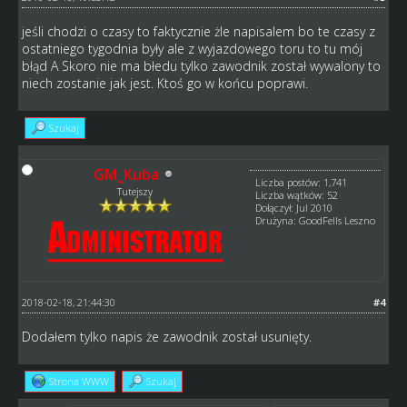
jeśli chodzi o czasy to faktycznie żle napisalem bo te czasy z
ostatniego tygodnia były ale z wyjazdowego toru to tu mój
błąd A Skoro nie ma błedu tylko zawodnik został wywalony to
niech zostanie jak jest. Ktoś go w końcu poprawi.
Szukaj
GM_Kuba
Liczba postów: 1,741
Tutejszy
Liczba wątków: 52
Dołączył: Jul 2010
Drużyna: GoodFells Leszno
2018-02-18, 21:44:30
#4
Dodałem tylko napis że zawodnik został usunięty.
Strona WWW
Szukaj