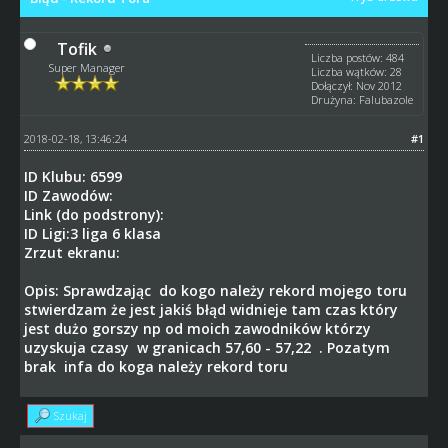
Tofik
Liczba postów: 484
Super Manager
Liczba wątków: 28
Dołączył: Nov 2012
Drużyna: Falubazole
2018-02-18, 13:46:24
#1
ID Klubu: 6599
ID Zawodów:
Link (do podstrony):
ID Ligi:3 liga 6 klasa
Zrzut ekranu:
Opis: Sprawdzając do kogo należy rekord mojego toru
stwierdzam że jest jakiś błąd widnieje tam czas który
jest dużo gorszy np od moich zawodników którzy
uzyskuja czasy w granicach 57,60 - 57,22 . Pozatym
brak infa do koga należy rekord toru
Szukaj