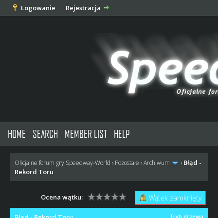
Logowanie
Rejestracja
HOME
SEARCH
MEMBER LIST
HELP
Błąd -
Oficjalne forum gry Speedway-World
›
Pozostałe
›
Archiwum
›
Rekord Toru
Ocena wątku:
Wątek zamknięty
Błąd - Rekord Toru
Tryb drzewa