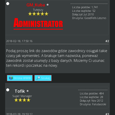
GM_Kuba
Liczba postów: 1,741
Tutejszy
Liczba wątków: 52
Dołączył: Jul 2010
Drużyna: GoodFells Leszno
2018-02-18, 17:50:16
#2
Podaj proszę link do zawodów gdzie zawodnicy osiągali takie
czasy jak wymieniłeś. A brakuje tam nazwiska, ponieważ
zawodnik został usunięty z bazy danych. Możemy Ci usunac
ten rekord i poczekac na nowy.
Strona WWW
Szukaj
Tofik
Liczba postów: 484
Super Manager
Liczba wątków: 28
Dołączył: Nov 2012
Drużyna: Falubazole
2018-02-18, 19:53:12
#3